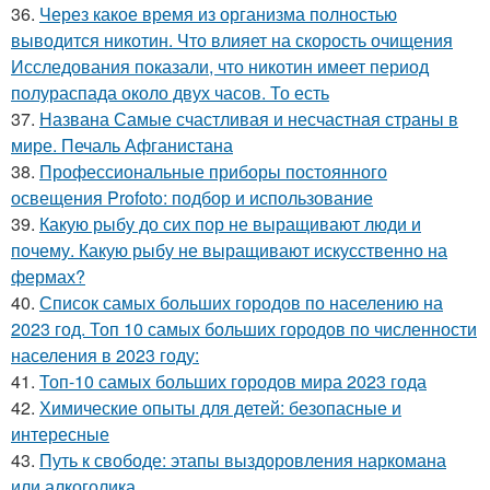
36.
Через какое время из организма полностью
выводится никотин. Что влияет на скорость очищения
Исследования показали, что никотин имеет период
полураспада около двух часов. То есть
37.
Названа Самые счастливая и несчастная страны в
мире. Печаль Афганистана
38.
Профессиональные приборы постоянного
освещения Profoto: подбор и использование
39.
Какую рыбу до сих пор не выращивают люди и
почему. Какую рыбу не выращивают искусственно на
фермах?
40.
Список самых больших городов по населению на
2023 год. Топ 10 самых больших городов по численности
населения в 2023 году:
41.
Топ-10 самых больших городов мира 2023 года
42.
Химические опыты для детей: безопасные и
интересные
43.
Путь к свободе: этапы выздоровления наркомана
или алкоголика