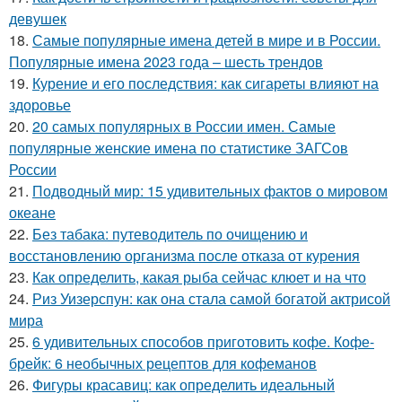
девушек
18.
Самые популярные имена детей в мире и в России.
Популярные имена 2023 года – шесть трендов
19.
Курение и его последствия: как сигареты влияют на
здоровье
20.
20 самых популярных в России имен. Самые
популярные женские имена по статистике ЗАГСов
России
21.
Подводный мир: 15 удивительных фактов о мировом
океане
22.
Без табака: путеводитель по очищению и
восстановлению организма после отказа от курения
23.
Как определить, какая рыба сейчас клюет и на что
24.
Риз Уизерспун: как она стала самой богатой актрисой
мира
25.
6 удивительных способов приготовить кофе. Кофе-
брейк: 6 необычных рецептов для кофеманов
26.
Фигуры красавиц: как определить идеальный