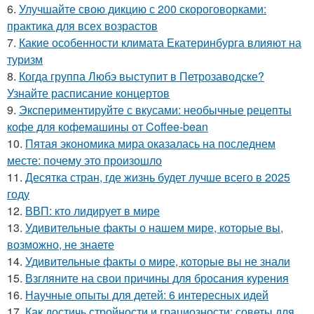
6.
Улучшайте свою дикцию с 200 скороговорками:
практика для всех возрастов
7.
Какие особенности климата Екатеринбурга влияют на
туризм
8.
Когда группа Любэ выступит в Петрозаводске?
Узнайте расписание концертов
9.
Экспериментируйте с вкусами: необычные рецепты
кофе для кофемашины от Coffee-bean
10.
Пятая экономика мира оказалась на последнем
месте: почему это произошло
11.
Десятка стран, где жизнь будет лучше всего в 2025
году
12.
ВВП: кто лидирует в мире
13.
Удивительные факты о нашем мире, которые вы,
возможно, не знаете
14.
Удивительные факты о мире, которые вы не знали
15.
Взгляните на свои причины для бросания курения
16.
Научные опыты для детей: 6 интересных идей
17.
Как достичь стройности и грациозности: советы для