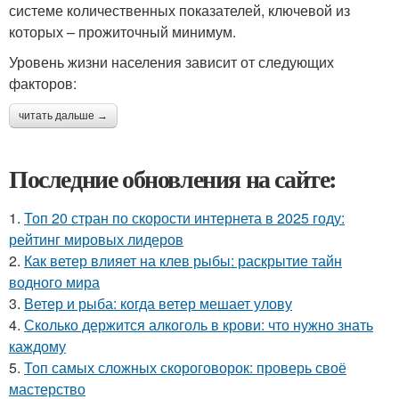
системе количественных показателей, ключевой из
которых – прожиточный минимум.
Уровень жизни населения зависит от следующих
факторов:
читать дальше →
Последние обновления на сайте:
1.
Топ 20 стран по скорости интернета в 2025 году:
рейтинг мировых лидеров
2.
Как ветер влияет на клев рыбы: раскрытие тайн
водного мира
3.
Ветер и рыба: когда ветер мешает улову
4.
Сколько держится алкоголь в крови: что нужно знать
каждому
5.
Топ самых сложных скороговорок: проверь своё
мастерство