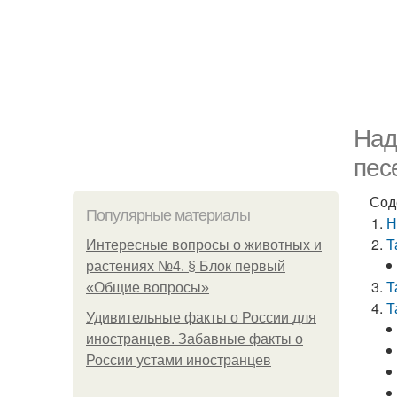
Над
пес
Сод
Популярные материалы
Н
Т
Интересные вопросы о животных и
растениях №4. § Блок первый
Т
«Общие вопросы»
Т
Удивительные факты о России для
иностранцев. Забавные факты о
России устами иностранцев