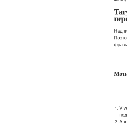
Тат
пер
Надпи
Поэто
фразы
Моти
Viv
под
Aud