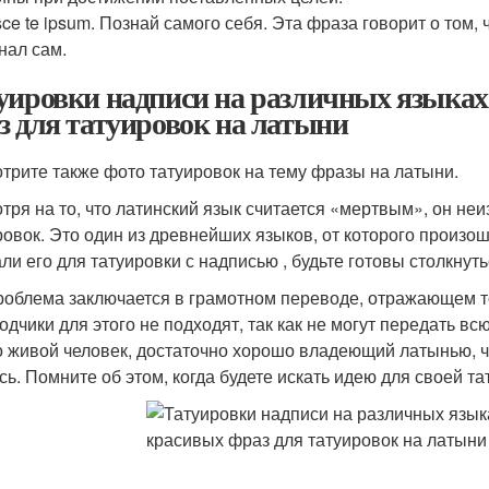
ce te ipsum. Познай самого себя. Эта фраза говорит о том, ч
нал сам.
уировки надписи на различных языках 
з для татуировок на латыни
трите также фото татуировок на тему фразы на латыни.
тря на то, что латинский язык считается «мертвым», он не
ровок. Это один из древнейших языков, от которого произо
ли его для татуировки с надписью , будьте готовы столкнут
роблема заключается в грамотном переводе, отражающем т
одчики для этого не подходят, так как не могут передать в
о живой человек, достаточно хорошо владеющий латынью, 
сь. Помните об этом, когда будете искать идею для своей та