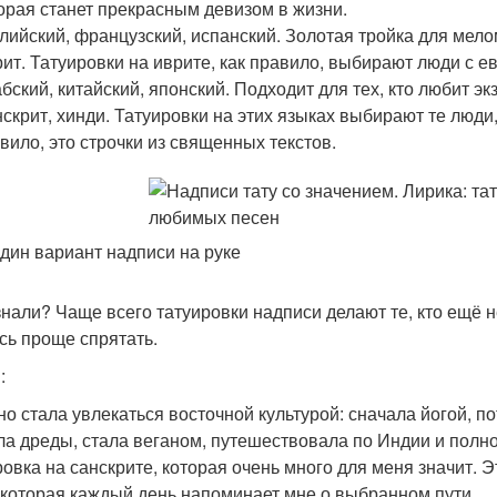
орая станет прекрасным девизом в жизни.
лийский, французский, испанский. Золотая тройка для мело
ит. Татуировки на иврите, как правило, выбирают люди с е
бский, китайский, японский. Подходит для тех, кто любит экз
скрит, хинди. Татуировки на этих языках выбирают те люди
вило, это строчки из священных текстов.
дин вариант надписи на руке
знали? Чаще всего татуировки надписи делают те, кто ещё 
сь проще спрятать.
:
но стала увлекаться восточной культурой: сначала йогой, 
ла дреды, стала веганом, путешествовала по Индии и полно
ровка на санскрите, которая очень много для меня значит. Эт
 которая каждый день напоминает мне о выбранном пути.