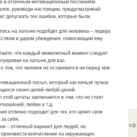
но и отличным мотивационным посланием.
рошлое, руководи настоящим, предусматривай
оит допускать тех ошибок, которые были
дпись на латыни подойдет для человека – лидера
усством и даром убеждения, помогающим ему
итаете, что каждый мимолетный момент следует
атуировки на латыни для вас.
т о том, что человек не остановится ни перед чем
 мотивационный посыл, который как нельзя лучше
щихся своих целей любой ценой.
 этой цитаты заключается в том, что не стоит
отношений, любви и т.д.
ие отлично подходит для тех, кто ценит свое
за себя.
⇨
тыни – отличный вариант для людей, не
ы произвести впечатление на окружающих.