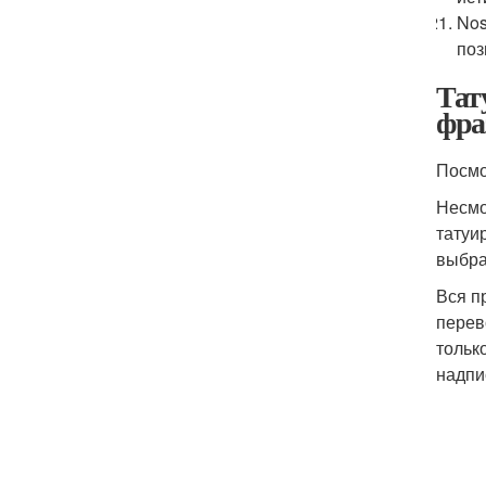
Nos
поз
Тат
фра
Посмо
Несмо
татуи
выбра
Вся п
перев
тольк
надпи