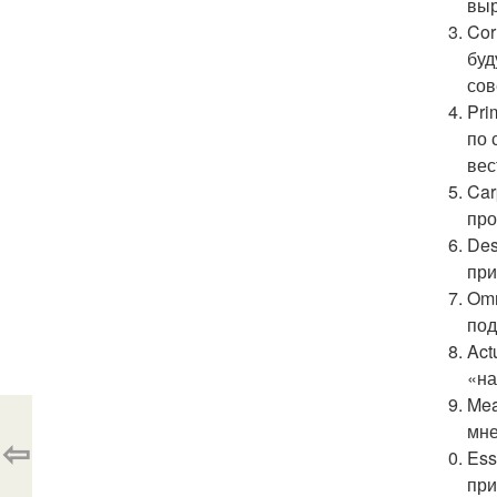
выр
Cor
буд
сов
Pri
по 
вес
Car
про
Des
при
Omn
под
Act
«на
Mea
мне
⇦
Ess
при