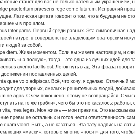
ажение станет для вас не только нательным украшением, 
rige praeteritum praesens rege cerne futurum. Исправляй п
ущее. Латинская цитата говорит о том, что в будущем не ст
ершены в прошлом.
mus inter pares. Первый среди равных. Эта символичная на
своей натуре, в совершенстве владеющим ораторским иск
ти людей за собой.
pe diem. Живи моментом. Если вы живете настоящим, и сч
живать «на полную», тогда – это одна из лучших идей для т
census averno facilis est. Легок путь в ад. Эта фраза говори
 достижении поставленных целей.
ia quae volo adipiscar. Всё, что хочу, я сделаю. Отличный
ходит для упорных, смелых и решительных людей, добиваю
um ne agas. С чем покончено, к тому не возвращайся. Смысл
ступать на те же грабли», чего бы это не касалось: работы, 
 vita, mea leges. Моя жизнь — мои правила. Это высказыван
ние превыше остальных и готов нести ответственность сам 
e quam videri. Быть, а не казаться. Эта тату надпись на ла
емлющих «маски», которые многие «носят» для того, чтоб