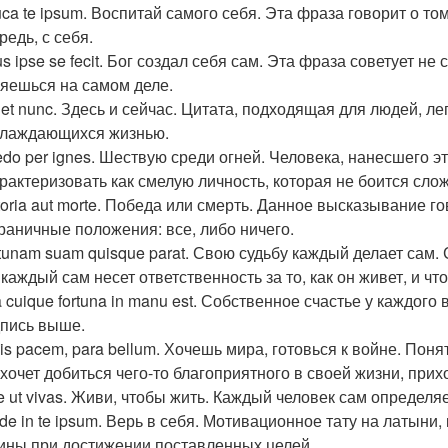
ca te ipsum. Воспитай самого себя. Эта фраза говорит о то
редь, с себя.
s ipse se fecit. Бог создал себя сам. Эта фраза советует не
яешься на самом деле.
 et nunc. Здесь и сейчас. Цитата, подходящая для людей, 
лаждающихся жизнью.
edo per ignes. Шествую среди огней. Человека, нанесшего 
рактеризовать как смелую личность, которая не боится сло
toria aut morte. Победа или смерть. Данное высказывание го
раничные положения: все, либо ничего.
tunam suam quisque parat. Свою судьбу каждый делает сам. 
 каждый сам несет ответственность за то, как он живет, и что
 cuique fortuna in manu est. Собственное счастье у каждого 
пись выше.
vis pacem, para bellum. Хочешь мира, готовься к войне. По
 хочет добиться чего-то благоприятного в своей жизни, прих
e ut vivas. Живи, чтобы жить. Каждый человек сам определя
de in te ipsum. Верь в себя. Мотивационное тату на латыни,
ины при достижении поставленных целей.