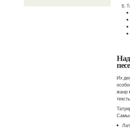
Т
Над
пес
Их де
особое
жанр 
текст
Татуи
Самые
Лат