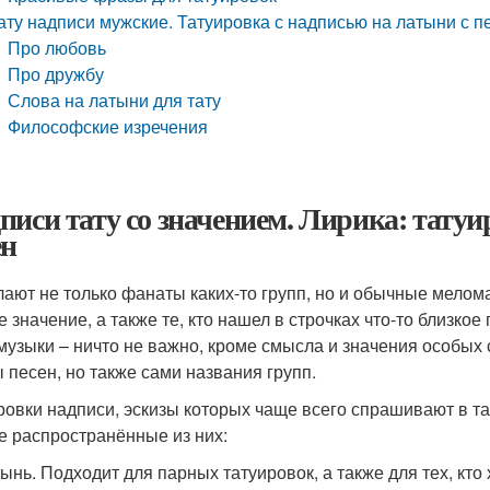
ату надписи мужские. Татуировка с надписью на латыни с 
Про любовь
Про дружбу
Слова на латыни для тату
Философские изречения
писи тату со значением. Лирика: тату
ен
лают не только фанаты каких-то групп, но и обычные мелома
 значение, а также те, кто нашел в строчках что-то близкое
музыки – ничто не важно, кроме смысла и значения особых с
ы песен, но также сами названия групп.
ровки надписи, эскизы которых чаще всего спрашивают в та
 распространённые из них:
ынь. Подходит для парных татуировок, а также для тех, кто