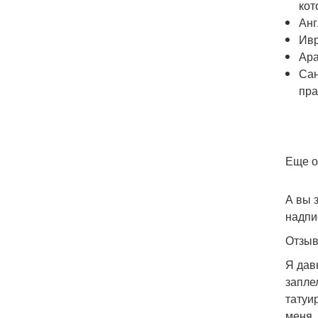
кот
Анг
Ивр
Ара
Сан
пра
Еще о
А вы 
надпи
Отзыв
Я дав
запле
татуи
меня,