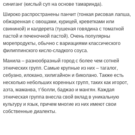
синиганг (кислый суп на основе тамаринда).
Широко распространены панчит (тонкая рисовая лапша,
обжаренная с овощами, курицей, креветками или
свининой) и калдерета (тушеная говядина с томатной
пастой и печеночной пастой). Очень популярны
морепродукты, обычно с вариациями классического
филиппинского кисло-сладкого соуса.
Манила – разнообразный город с более чем сотней
этнических групп. Самые крупные из них – тагалог,
себуано, илокано, хилигайнон и биколано. Также есть
несколько небольших коренных групп, таких как игорот,
аэта, маманва, т’болли, баджао и мангян. Каждая
этническая группа внесла свой вклад в уникальную
культуру и язык, причем многие из них имеют свои
собственные диалекты.