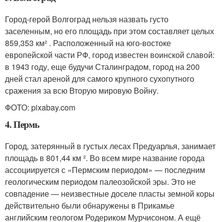
Город-герой Волгоград нельзя назвать густо
заселенным, но его площадь при этом составляет целых
859,353 км² . Расположенный на юго-востоке
европейской части РФ, город известен воинской славой:
в 1943 году, еще будучи Сталинградом, город на 200
дней стал ареной для самого крупного сухопутного
сражения за всю Вторую мировую Войну.
ФОТО: pixabay.com
4. Пермь
Город, затерянный в густых лесах Предуарлья, занимает
площадь в 801,44 км ². Во всем мире название города
ассоциируется с «Пермским периодом» — последним
геологическим периодом палеозойской эры. Это не
совпадение — неизвестные доселе пласты земной коры
действительно были обнаружены в Прикамье
английским геологом Родериком Мурчисоном. А ещё