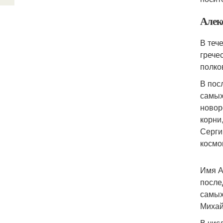
Алек
В теч
грече
полко
В пос
самых
новор
корни
Серги
космо
Имя А
после
самых
Михай
В чис