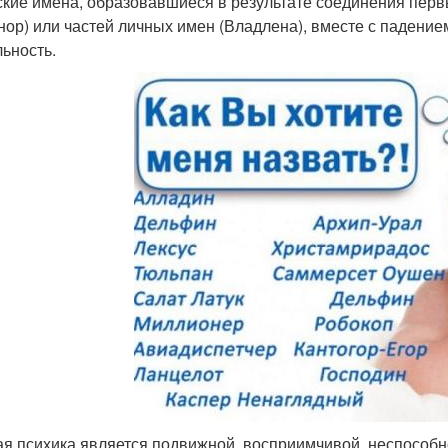
ские имена, образовавшиеся в результате соединения первы
нор) или частей личных имен (Владлена), вместе с падение
льность.
ая психика является подвижной, восприимчивой, неспособн