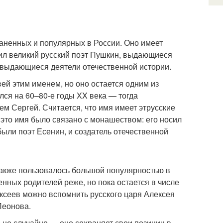
раненных и популярных в России. Оно имеет
сил великий русский поэт Пушкин, выдающиеся
е выдающиеся деятели отечественной истории.
й этим именем, но оно остается одним из
лся на 60–80-е годы XX века — тогда
 Сергей. Считается, что имя имеет этрусские
 это имя было связано с монашеством: его носил
ыли поэт Есенин, и создатель отечественной
также пользовалось большой популярностью в
енных родителей реже, но пока остается в числе
сеев можно вспомнить русского царя Алексея
Леонова.
не случайно — оно сохраняет свои позиции в