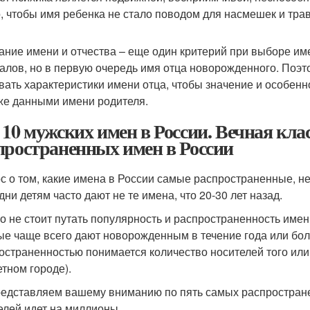
, чтобы имя ребенка не стало поводом для насмешек и трав
ание имени и отчества – еще один критерий при выборе им
алов, но в первую очередь имя отца новорожденного. Поэто
вать характеристики имени отца, чтобы значение и особенн
же данными имени родителя.
 10 мужских имен в России. Вечная кла
пространенных имен в России
с о том, какие имена в России самые распространенные, не т
дни детям часто дают не те имена, что 20-30 лет назад.
о не стоит путать популярность и распространенность име
ые чаще всего дают новорожденным в течение года или боле
остраненностью понимается количество носителей того или
етном городе).
едставляем вашему вниманию по пять самых распространен
елей идет на миллионы.