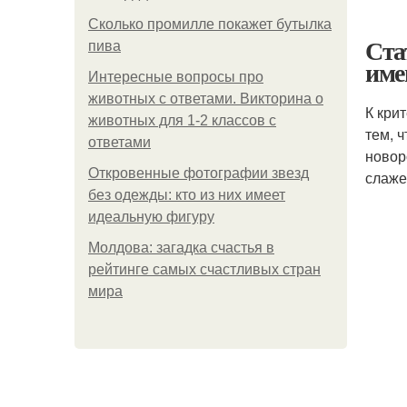
Сколько промилле покажет бутылка
Ста
пива
име
Интересные вопросы про
животных с ответами. Викторина о
К кри
животных для 1-2 классов с
тем, 
ответами
новор
Откровенные фотографии звезд
слаже
без одежды: кто из них имеет
идеальную фигуру
Молдова: загадка счастья в
рейтинге самых счастливых стран
мира