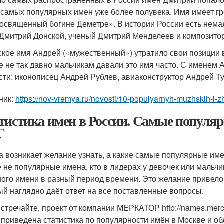
 самых популярных имен уже более полувека. Имя имеет гр
посвященный богине Деметре». В истории России есть нем
 Дмитрий Донской, ученый Дмитрий Менделеев и композито
ское имя Андрей («мужественный») утратило свои позиции 
е не так давно мальчикам давали это имя часто. С именем
сти: иконописец Андрей Рублев, авиаконструктор Андрей Т
ник:
https://nov-vremya.ru/novosti/10-populyarnyh-muzhskih-i-
тистика имен в России. Самые популяр
Г
а возникает желание узнать, а какие самые популярные име
 не популярные имена, кто в лидерах у девочек или мальчи
ного имени в разный период времени. Это желание привело 
ый наглядно даёт ответ на все поставленные вопросы.
встречайте, проект от компании МЕРКАТОР http://names.merca
 приведена статистика по популярности имён в Москве и обл