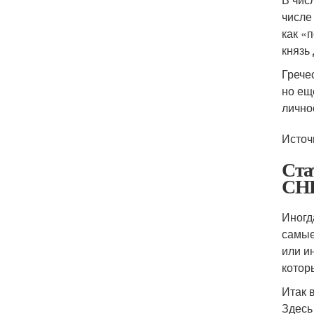
числе
как «
князь
Грече
но ещ
лично
Источ
Ста
СН
Иногд
самые
или и
котор
Итак 
Здесь