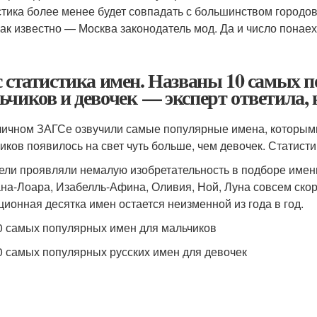
стика более менее будет совпадать с большинством городов
как известно — Москва законодатель мод. Да и число понае
с статистика имен. Названы 10 самых 
ьчиков и девочек — эксперт ответила, 
личном ЗАГСе озвучили самые популярные имена, которыми
иков появилось на свет чуть больше, чем девочек. Статисти
ели проявляли немалую изобретательность в подборе имен
на-Лоара, Изабелль-Афина, Оливия, Ной, Луна совсем скоро
ционная десятка имен остается неизменной из года в год.
0 самых популярных имен для мальчиков
0 самых популярных русских имен для девочек