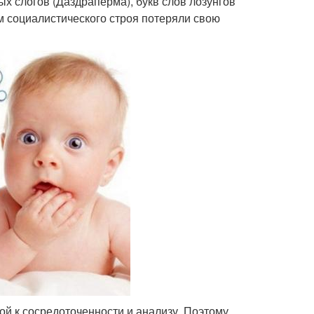
х слогов (Даздраперма), букв слов лозунгов
м социалистического строя потеряли свою
ой к сосредоточенности и анализу. Поэтому