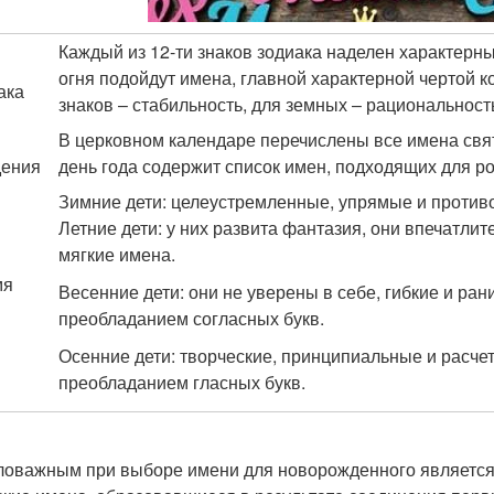
Каждый из 12-ти знаков зодиака наделен характерны
огня подойдут имена, главной характерной чертой к
ака
знаков – стабильность, для земных – рациональност
В церковном календаре перечислены все имена свя
ения
день года содержит список имен, подходящих для ро
Зимние дети: целеустремленные, упрямые и против
Летние дети: у них развита фантазия, они впечатлит
мягкие имена.
мя
Весенние дети: они не уверены в себе, гибкие и ра
преобладанием согласных букв.
Осенние дети: творческие, принципиальные и расче
преобладанием гласных букв.
оважным при выборе имени для новорожденного является 