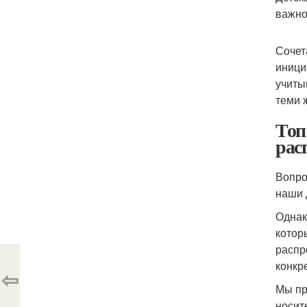
важно
Сочет
иници
учиты
теми 
Топ
рас
Вопро
наши 
Однак
котор
распр
конкр
⇦
Мы пр
носит