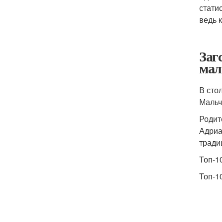
стати
ведь 
Заг
мал
В сто
Мальч
Родит
Адриа
тради
Топ-1
Топ-1