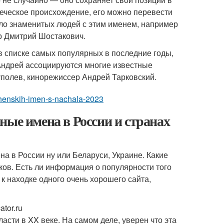
еческое происхождение, его можно перевести
ало знаменитых людей с этим именем, например
р Дмитрий Шостакович.
в списке самых популярных в последние годы,
 Андрей ассоциируются многие известные
уполев, кинорежиссер Андрей Тарковский.
zhenskih-imen-s-nachala-2023
ные имена в России и странах
на в России ну или Беларуси, Украине. Какие
ков. Есть ли информация о популярности того
к находке одного очень хорошего сайта,
tor.ru
асти в XX веке. На самом деле, уверен что эта