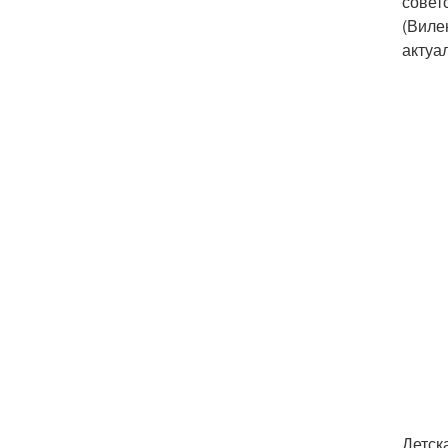
совет
(Виле
актуа
Детск