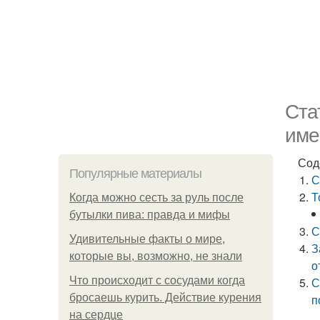
Ста
име
Сод
Популярные материалы
С
Т
Когда можно сесть за руль после
бутылки пива: правда и мифы
С
Удивительные факты о мире,
З
которые вы, возможно, не знали
о
Что происходит с сосудами когда
С
бросаешь курить. Действие курения
п
на сердце