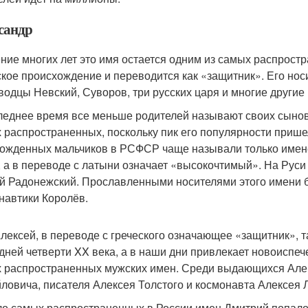
сандр
ение многих лет это имя остается одним из самых распрост
ское происхождение и переводится как «защитник». Его но
водцы Невский, Суворов, три русских царя и многие други
леднее время все меньше родителей называют своих сынове
 распространенных, поскольку пик его популярности прише
ожденных мальчиков в РСФСР чаще называли только именем
, а в переводе с латыни означает «высокочтимый». На Руси
й Радонежский. Прославленными носителями этого имени б
навтики Королёв.
лексей, в переводе с греческого означающее «защитник», 
дней четверти XX века, а в наши дни привлекает новоиспеч
 распространенных мужских имен. Среди выдающихся Алек
ловича, писателя Алексея Толстого и космонавта Алексея 
ло самых распространенных в России имен Дмитрий попало 