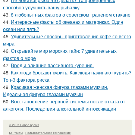
42.
Не ловится рыба что делать? 10 проверенных
способов улучшить вашу рыбалку
43.
8 любопытных фактов о советском граненом стакане
44.
Интересные факты об океанах и материках. Один
океан или пять?
45.
Удивительные способы приготовления кофе со всего
мира
46.
Открывайте мир морских тайн: 7 удивительных
фактов о море
47.
Вред и влияние пассивного курения.
48.
Как люди бросают курить. Как люди начинают курить?
Топ-3 фактора риска
49.
Красивая женская фигура глазами мужчин.
Идеальная фигура глазами мужчин
50.
Восстановление нервной системы после отказа от
алкоголя. Последствия алкогольной интоксикации
© 2026 Новое время
Контакты
Пользовательское соглашение