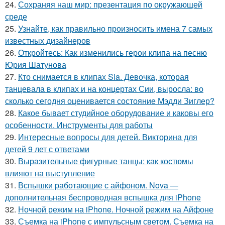
24.
Сохраняя наш мир: презентация по окружающей
среде
25.
Узнайте, как правильно произносить имена 7 самых
известных дизайнеров
26.
Откройтесь: Как изменились герои клипа на песню
Юрия Шатунова
27.
Кто снимается в клипах Sia. Девочка, которая
танцевала в клипах и на концертах Сии, выросла: во
сколько сегодня оценивается состояние Мэдди Зиглер?
28.
Какое бывает студийное оборудование и каковы его
особенности. Инструменты для работы
29.
Интересные вопросы для детей. Викторина для
детей 9 лет с ответами
30.
Выразительные фигурные танцы: как костюмы
влияют на выступление
31.
Вспышки работающие с айфоном. Nova —
дополнительная беспроводная вспышка для iPhone
32.
Ночной режим на iPhone. Ночной режим на Айфоне
33.
Съемка на iPhone с импульсным светом. Съемка на