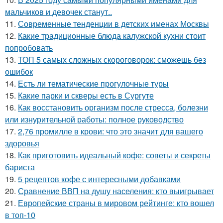
мальчиков и девочек станут..
11.
Современные тенденции в детских именах Москвы
12.
Какие традиционные блюда калужской кухни стоит
попробовать
13.
ТОП 5 самых сложных скороговорок: сможешь без
ошибок
14.
Есть ли тематические прогулочные туры
15.
Какие парки и скверы есть в Сургуте
16.
Как восстановить организм после стресса, болезни
или изнурительной работы: полное руководство
17.
2,76 промилле в крови: что это значит для вашего
здоровья
18.
Как приготовить идеальный кофе: советы и секреты
бариста
19.
5 рецептов кофе с интересными добавками
20.
Сравнение ВВП на душу населения: кто выигрывает
21.
Европейские страны в мировом рейтинге: кто вошел
в топ-10