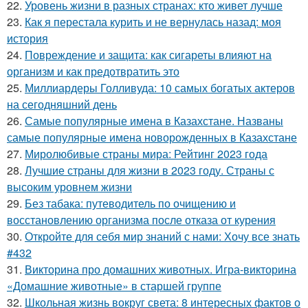
22.
Уровень жизни в разных странах: кто живет лучше
23.
Как я перестала курить и не вернулась назад: моя
история
24.
Повреждение и защита: как сигареты влияют на
организм и как предотвратить это
25.
Миллиардеры Голливуда: 10 самых богатых актеров
на сегодняшний день
26.
Самые популярные имена в Казахстане. Названы
самые популярные имена новорожденных в Казахстане
27.
Миролюбивые страны мира: Рейтинг 2023 года
28.
Лучшие страны для жизни в 2023 году. Страны с
высоким уровнем жизни
29.
Без табака: путеводитель по очищению и
восстановлению организма после отказа от курения
30.
Откройте для себя мир знаний с нами: Хочу все знать
#432
31.
Викторина про домашних животных. Игра-викторина
«Домашние животные» в старшей группе
32.
Школьная жизнь вокруг света: 8 интересных фактов о