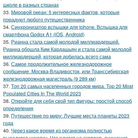
школе в разных странах
33.
Мировой океан: 5 интересных фактов, которые
порадуют любого путешественника
34.
Синхронизатор вспышки для iphone. Вспышка для
смартфона Godox A1 (iOS, Android)
35.
Рианна стала самой молодой миллиардершей.
Рианна обошла Ким Кардашьян и стала самой молодой
миллиардершей, которая добилась всего сама
36.
Самое продолжительное железнодорожное
сообщение. Москва-Владивосток, или Транссибирская
железнодорожная магистраль (9 289 км)
37.
Топ 20 самых населенных городов мира. Top 20 Most
Populated Cities In The World 2023
38.
Откройте для себя свой тип фигуры: простой способ
определения
39.
Путешествие по миру: Лучшие места планеты 2023
года
40.
Через какое время из организма полностью
выводится никотин. Что влияет на скорость очищения