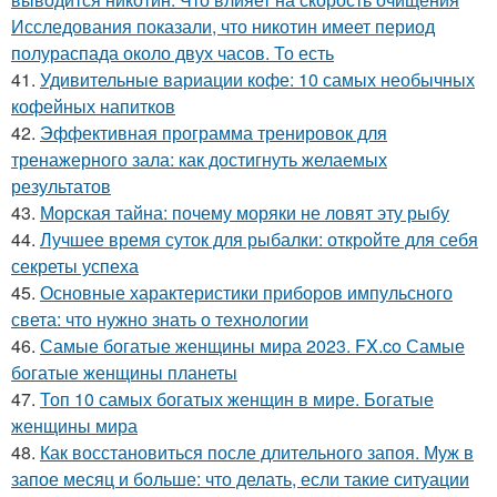
Исследования показали, что никотин имеет период
полураспада около двух часов. То есть
41.
Удивительные вариации кофе: 10 самых необычных
кофейных напитков
42.
Эффективная программа тренировок для
тренажерного зала: как достигнуть желаемых
результатов
43.
Морская тайна: почему моряки не ловят эту рыбу
44.
Лучшее время суток для рыбалки: откройте для себя
секреты успеха
45.
Основные характеристики приборов импульсного
света: что нужно знать о технологии
46.
Самые богатые женщины мира 2023. FX.co Самые
богатые женщины планеты
47.
Топ 10 самых богатых женщин в мире. Богатые
женщины мира
48.
Как восстановиться после длительного запоя. Муж в
запое месяц и больше: что делать, если такие ситуации