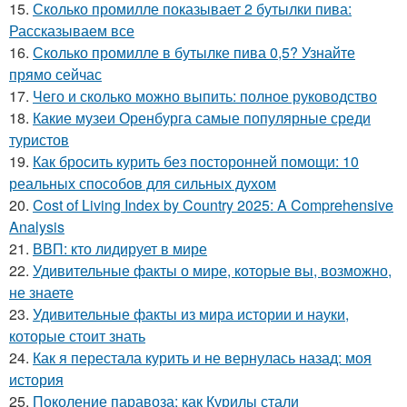
15.
Сколько промилле показывает 2 бутылки пива:
Рассказываем все
16.
Сколько промилле в бутылке пива 0,5? Узнайте
прямо сейчас
17.
Чего и сколько можно выпить: полное руководство
18.
Какие музеи Оренбурга самые популярные среди
туристов
19.
Как бросить курить без посторонней помощи: 10
реальных способов для сильных духом
20.
Cost of Living Index by Country 2025: A Comprehensive
Analysis
21.
ВВП: кто лидирует в мире
22.
Удивительные факты о мире, которые вы, возможно,
не знаете
23.
Удивительные факты из мира истории и науки,
которые стоит знать
24.
Как я перестала курить и не вернулась назад: моя
история
25.
Поколение паравоза: как Курилы стали