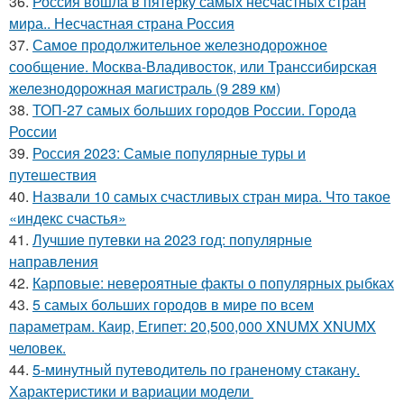
36.
Россия вошла в пятерку самых несчастных стран
мира.. Несчастная страна Россия
37.
Самое продолжительное железнодорожное
сообщение. Москва-Владивосток, или Транссибирская
железнодорожная магистраль (9 289 км)
38.
ТОП-27 самых больших городов России. Города
России
39.
Россия 2023: Самые популярные туры и
путешествия
40.
Назвали 10 самых счастливых стран мира. Что такое
«индекс счастья»
41.
Лучшие путевки на 2023 год: популярные
направления
42.
Карповые: невероятные факты о популярных рыбках
43.
5 самых больших городов в мире по всем
параметрам. Каир, Египет: 20,500,000 XNUMX XNUMX
человек.
44.
5-минутный путеводитель по граненому стакану.
Характеристики и вариации модели