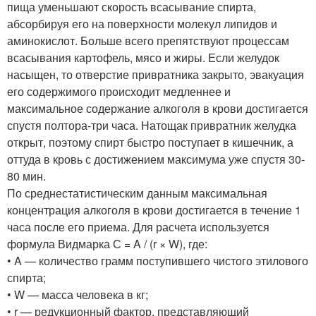
пища уменьшают скорость всасывание спирта,
абсорбируя его на поверхности молекул липидов и
аминокислот. Больше всего препятствуют процессам
всасывания картофель, мясо и жиры. Если желудок
насыщен, то отверстие привратника закрыто, эвакуация
его содержимого происходит медленнее и
максимальное содержание алкоголя в крови достигается
спустя полтора-три часа. Натощак привратник желудка
открыт, поэтому спирт быстро поступает в кишечник, а
оттуда в кровь с достижением максимума уже спустя 30-
80 мин.
По среднестатистическим данным максимальная
концентрация алкоголя в крови достигается в течение 1
часа после его приема. Для расчета используется
формула Видмарка С = A / (r × W), где:
• A — количество грамм поступившего чистого этилового
спирта;
• W — масса человека в кг;
• r — редукционный фактор, представляющий