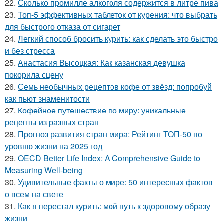
22.
Сколько промилле алкоголя содержится в литре пива
23.
Топ-5 эффективных таблеток от курения: что выбрать
для быстрого отказа от сигарет
24.
Легкий способ бросить курить: как сделать это быстро
и без стресса
25.
Анастасия Высоцкая: Как казанская девушка
покорила сцену
26.
Семь необычных рецептов кофе от звёзд: попробуй
как пьют знаменитости
27.
Кофейное путешествие по миру: уникальные
рецепты из разных стран
28.
Прогноз развития стран мира: Рейтинг ТОП-50 по
уровню жизни на 2025 год
29.
OECD Better Life Index: A Comprehensive Guide to
Measuring Well-being
30.
Удивительные факты о мире: 50 интересных фактов
о всем на свете
31.
Как я перестал курить: мой путь к здоровому образу
жизни