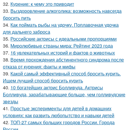
32.
Курение: к чему это приводит
33.
Выздоровление алкоголика: возможность навсегда
бросить пить
34.
Как поймать рыбы на удочку. Поплавочная удочка
для дальнего заброса
35.
Российские актрисы с идеальными пропорциями
36.
Миролюбивые страны мира: Рейтинг 2023 года
37.
16 увлекательных историй и фактов о животных
38.
Время прохождения абстинентного синдрома после
отказа от курения: факты и мифы
39.
Какой самый эффективный способ бросить курить.
Ищем лучший способ бросить курить
40.
10 богатейших актрис Болливуда. Актрисы
Болливуда, зарабатывающие больше, чем голливудские
звезды
41.
Простые эксперименты для детей в домашних
условиях: как развить любопытство и навыки детей
42.
ТОП-27 самых больших городов России. Города
России