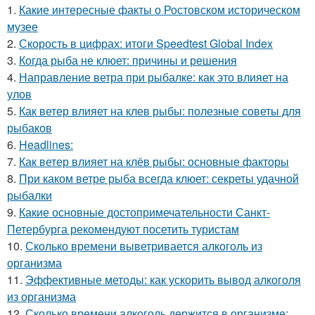
1.
Какие интересные факты о Ростовском историческом
музее
2.
Скорость в цифрах: итоги Speedtest Global Index
3.
Когда рыба не клюет: причины и решения
4.
Направление ветра при рыбалке: как это влияет на
улов
5.
Как ветер влияет на клев рыбы: полезные советы для
рыбаков
6.
Headlines:
7.
Как ветер влияет на клёв рыбы: основные факторы
8.
При каком ветре рыба всегда клюет: секреты удачной
рыбалки
9.
Какие основные достопримечательности Санкт-
Петербурга рекомендуют посетить туристам
10.
Сколько времени выветривается алкоголь из
организма
11.
Эффективные методы: как ускорить вывод алкоголя
из организма
12.
Сколько времени алкоголь держится в организме: