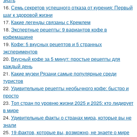
знать
16.
Семь секретов успешного отказа от курения: Первый
шаг к здоровой жизни
17.
Какие легенды связаны с Кремлем
18.
Экспертные рецепты: 9 вариантов кофе в
кофемашине
19.
Кофе: 5 вкусных рецептов и 5 странных
экспериментов
20.
Вкусный кофе за 5 минут: простые рецепты для
каждый день
21.
Какие музеи Рязани самые популярные среди
туристов
22.
Удивительные рецепты необычного кофе: быстро и
просто
23.
Топ стран по уровню жизни 2025 и 2025: кто лидирует
в мире
24.
Удивительные факты о странах мира, которые вы не
знали
25.
19 фактов, которые вы, возможно, не знаете о мире