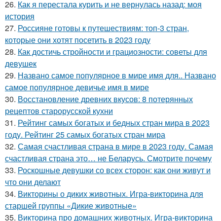
26.
Как я перестала курить и не вернулась назад: моя
история
27.
Россияне готовы к путешествиям: топ-3 стран,
которые они хотят посетить в 2023 году
28.
Как достичь стройности и грациозности: советы для
девушек
29.
Названо самое популярное в мире имя для.. Названо
самое популярное девичье имя в мире
30.
Восстановление древних вкусов: 8 потерянных
рецептов старорусской кухни
31.
Рейтинг самых богатых и бедных стран мира в 2023
году. Рейтинг 25 самых богатых стран мира
32.
Самая счастливая страна в мире в 2023 году. Самая
счастливая страна это… не Беларусь. Смотрите почему
33.
Роскошные девушки со всех сторон: как они живут и
что они делают
34.
Викторины о диких животных. Игра-викторина для
старшей группы «Дикие животные»
35.
Викторина про домашних животных. Игра-викторина