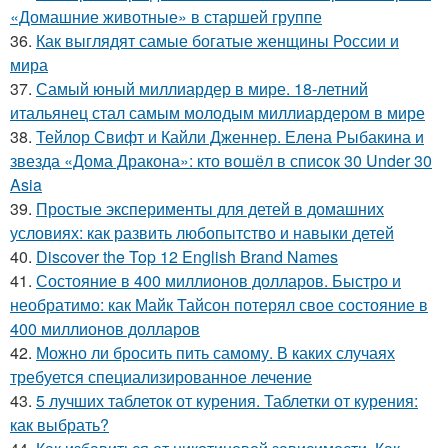
«Домашние животные» в старшей группе
36.
Как выглядят самые богатые женщины России и
мира
37.
Самый юный миллиардер в мире. 18-летний
итальянец стал самым молодым миллиардером в мире
38.
Тейлор Свифт и Кайли Дженнер. Елена Рыбакина и
звезда «Дома Дракона»: кто вошёл в список 30 Under 30
Asia
39.
Простые эксперименты для детей в домашних
условиях: как развить любопытство и навыки детей
40.
Discover the Top 12 English Brand Names
41.
Состояние в 400 миллионов долларов. Быстро и
необратимо: как Майк Тайсон потерял свое состояние в
400 миллионов долларов
42.
Можно ли бросить пить самому. В каких случаях
требуется специализированное лечение
43.
5 лучших таблеток от курения. Таблетки от курения:
как выбрать?