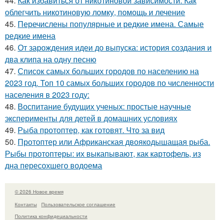
44.
Как избавиться от никотиновой зависимости. Как
облегчить никотиновую ломку, помощь и лечение
45.
Перечислены популярные и редкие имена. Самые
редкие имена
46.
От зарождения идеи до выпуска: история создания и
два клипа на одну песню
47.
Список самых больших городов по населению на
2023 год. Топ 10 самых больших городов по численности
населения в 2023 году:
48.
Воспитание будущих ученых: простые научные
эксперименты для детей в домашних условиях
49.
Рыба протоптер, как готовят. Что за вид
50.
Протоптер или Африканская двоякодышащая рыба.
Рыбы протоптеры: их выкапывают, как картофель, из
дна пересохшего водоема
© 2026 Новое время
Контакты
Пользовательское соглашение
Политика конфидециальности