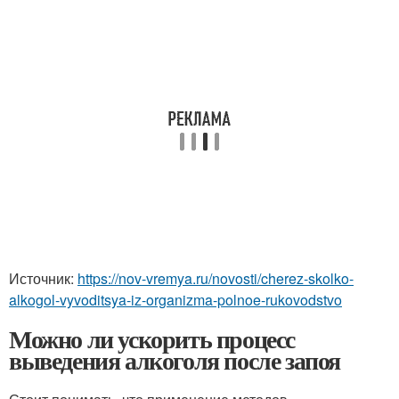
Источник:
https://nov-vremya.ru/novosti/cherez-skolko-
alkogol-vyvoditsya-iz-organizma-polnoe-rukovodstvo
Можно ли ускорить процесс
выведения алкоголя после запоя