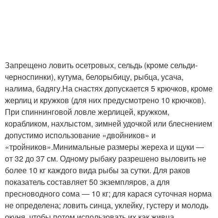
Запрещено ловить осетровых, сельдь (кроме сельди-
черноспинки), кутума, белорыбицу, рыбца, усача,
налима, бадягу.На снастях допускается 5 крючков, кроме
жерлиц и кружков (для них предусмотрено 10 крючков).
При спиннинговой ловле жерлицей, кружком,
корабликом, нахлыстом, зимней удочкой или блеснением
допустимо использование «двойников» и
«тройников».Минимальные размеры жереха и щуки ―
от 32 до 37 см. Одному рыбаку разрешено выловить не
более 10 кг каждого вида рыбы за сутки. Для раков
показатель составляет 50 экземпляров, а для
пресноводного сома ― 10 кг; для карася суточная норма
не определена; ловить синца, уклейку, густеру и молодь
окуня, чтобы потом использовать их как живца,