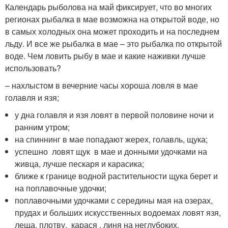
Календарь рыболова на май фиксирует, что во многих
регионах рыбалка в мае возможна на открытой воде, но
в самых холодных она может проходить и на последнем
льду. И все же рыбалка в мае – это рыбалка по открытой
воде. Чем ловить рыбу в мае и какие наживки лучше
использовать?
– нахлыстом в вечерние часы хороша ловля в мае
голавля и язя;
у дна голавля и язя ловят в первой половине ночи и
ранним утром;
на спиннинг в мае попадают жерех, голавль, щука;
успешно ловят щук в мае и донными удочками на
живца, лучше пескаря и карасика;
ближе к границе водной растительности щука берет и
на поплавочные удочки;
поплавочными удочками с середины мая на озерах,
прудах и больших искусственных водоемах ловят язя,
леща, плотву, карася , линя на неглубоких,