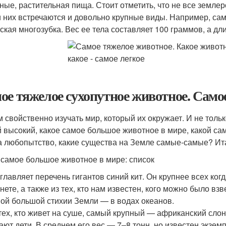
ные, растительная пища. Стоит отметить, что не все земл
 них встречаются и довольно крупные виды. Например, са
тская многозубка. Вес ее тела составляет 100 граммов, а дл
ое тяжелое сухопутное животное. Само
 свойственно изучать мир, который их окружает. И не тольк
 высокий, какое самое большое животное в мире, какой са
а любопытство, какие существа на Земле самые-самые? И
 самое большое животное в мире: список
главляет перечень гигантов синий кит. Он крупнее всех к
нете, а также из тех, кто нам известен, кого можно было вз
ой большой стихии Земли — в водах океанов.
тех, кто живет на суше, самый крупный — африканский слон
ают дети. В среднем его вес — 7–8 тонн, но известен экзем