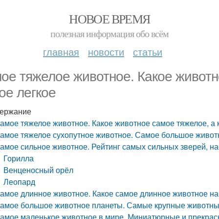
НОВОЕ ВРЕМЯ
полезная информация обо всём
главная
новости
статьи
ое тяжелое животное. Какое животно
ое легкое
ержание
амое тяжелое животное. Какое животное самое тяжелое, а к
амое тяжелое сухопутное животное. Самое большое живот
амое сильное животное. Рейтинг самых сильных зверей, на
Горилла
Венценосный орёл
Леопард
амое длинное животное. Какое самое длинное животное на
амое большое животное планеты. Самые крупные животн
амое маленькое животное в мире. Миниатюрные и прекрас