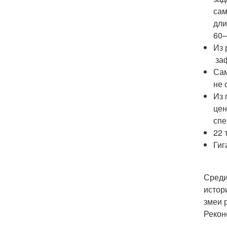
сам
дли
60–
Из 
заф
Сам
не 
Из 
цен
спе
22 
Гиг
Среди
истор
змеи 
Рекон