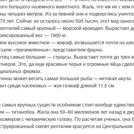
ого большого наземного животного. Жаль, что им не с кем 
ны четырех метров. Из-за бивней они и подверглись уничт
70 лет. Сейчас их осталось около 500 тысяч, этот вид занес
рептилий самый крупный — морской крокодил. Вырастает д
иксированный вес — 1900 кг.
ое высокое животное — жираф, возвышается почти на шесть
съели «приземленные» представители фауны.
птиц самые большие — страусы. Вырастают почти до трех м
тнеров. Это, да еще красивые перья и огромные яйца сдел
циальных фермах.
тонны может весить самая большая рыба — китовая акула.
ант среди насекомых — жук-голиаф длиной 11,5 см.
 самых крупных существ особняком стоит вообще единств
ии — титанобоа. Жила она 50–60 миллионов лет назад в дж
размером с человеческую голову. По расчетам ученых, она б
струированный скелет рептилии красуется на Центральном