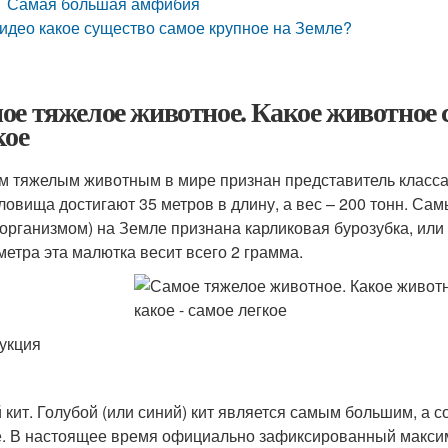
Самая большая амфибия
идео какое существо самое крупное на Земле?
ое тяжелое животное. Какое животное са
кое
 тяжелым животным в мире признан представитель класса 
уловища достигают 35 метров в длину, а вес – 200 тонн. Са
организмом) на Земле признана карликовая бурозубка, или 
метра эта малютка весит всего 2 грамма.
укция
 кит. Голубой (или синий) кит является самым большим, а
. В настоящее время официально зафиксированный максимал