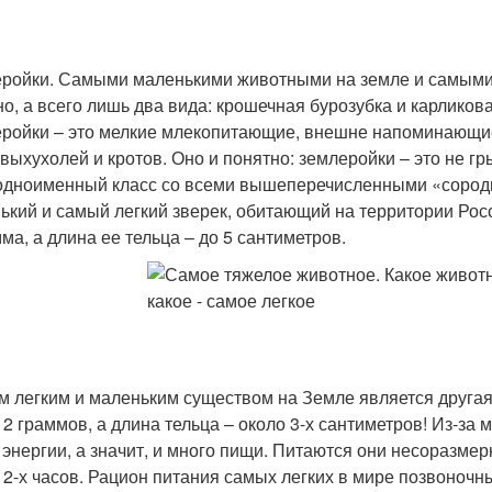
ройки. Самыми маленькими животными на земле и самыми 
но, а всего лишь два вида: крошечная бурозубка и карликова
ройки – это мелкие млекопитающие, внешне напоминающие
 выхухолей и кротов. Оно и понятно: землеройки – это не 
одноименный класс со всеми вышеперечисленными «сороди
ький и самый легкий зверек, обитающий на территории Росс
мма, а длина ее тельца – до 5 сантиметров.
 легким и маленьким существом на Земле является другая з
 2 граммов, а длина тельца – около 3-х сантиметров! Из-за
 энергии, а значит, и много пищи. Питаются они несоразмер
 2-х часов. Рацион питания самых легких в мире позвоноч