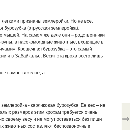
легкими признаны землеройки. Но не все,
я бурозубка (этрусская землеройка).
 мышей. На самом же деле они – родственники
грызуны, а насекомоядные животные, входящие в
чами». Крошечная бурозубка – это самый
ии и в Забайкалье. Весит эта кроха всего лишь
емлеройка - карликовая бурозубка. Ее вес – не
 малых размеров этим крохам требуется очень
⇨
но своему весу и не могут оставаться без пищи
ных животных составляют беспозвоночные