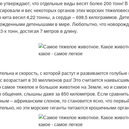
е утверждают, что отдельные виды весят более 200 тонн! В
сировали и вес некоторых органов этих морских тяжеловес
о кита весил 4,22 тонны, а сердце – 698,5 килограммов. Д
ожденными детенышами в мире. Любопытно, что новорожде
3-х тонн, достигая 7 метров в длину.
тельна и скорость, с которой растут и развиваются голубые
ес возрастает в 30 миллионов раз! Это считается наивысши
о самое тяжелое и большое животное на Земле, но и самое г
о общения, слышны даже за 850 километров. Если сравнить
ным – африканским слоном, то становится ясно, что первый
тельно, но эти морские гиганты питаются крошечными орга