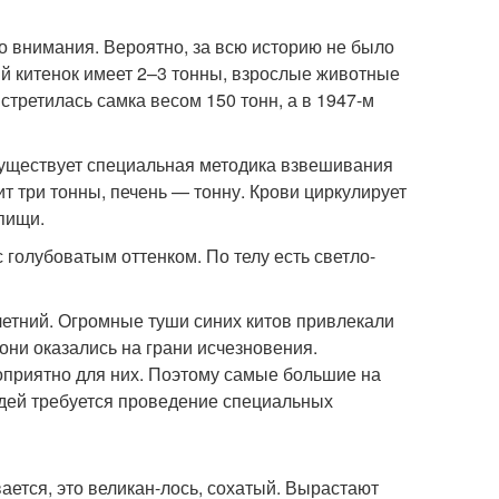
о внимания. Вероятно, за всю историю не было
ый китенок имеет 2–3 тонны, взрослые животные
встретилась самка весом 150 тонн, а в 1947-м
существует специальная методика взвешивания
т три тонны, печень — тонну. Крови циркулирует
 пищи.
с голубоватым оттенком. По телу есть светло-
летний. Огромные туши синих китов привлекали
 они оказались на грани исчезновения.
гоприятно для них. Поэтому самые большие на
юдей требуется проведение специальных
ется, это великан-лось, сохатый. Вырастают