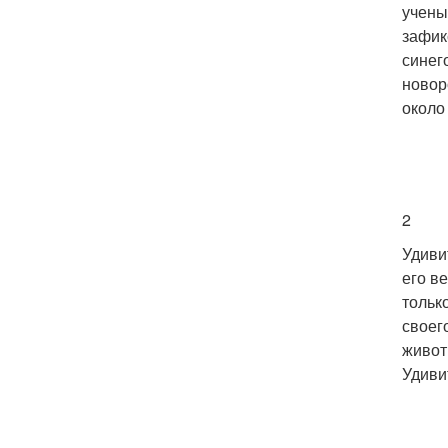
учены
зафик
синег
новор
около 
2
Удиви
его в
тольк
своег
живот
Удиви