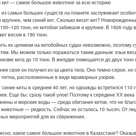
 кит — самое большое животное за всю историю
 из самых больших существ на планете заслуживает особог
о крупнее, чем синий кит. Сколько весит кит? Новорожденн
 100–120 тонн, но китобои забивали и крупнее. В 1926 году 
кит весом в 190 тонн.
ить их целиком на китобойных судах невозможно, поэтому 
стям. Мы можем только поражаться таким данным: язык веси
анизме кита до 10 тонн. В желудке помещается до двух тонн
ние свое он получил из-за цвета тела. Оно темно-серое, но 
 пятна, расположенные в виде мраморных узоров.
 синие киты в среднем 40 лет, но однажды встретился 110-
оев. Еще бы: сразу такой улов! Поэтому к середине ХХ века
знены и морские воды — среда обитания китов, что не бла
 животные — редкость. Сейчас их осталось 10 тысяч. От л
ных мероприятий для их сбережения.
есно, какое самое большое животное в Казахстане? Оказыва