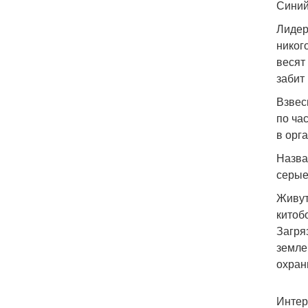
Синий
Лидер
никог
весят
забит 
Взвес
по ча
в орг
Назва
серые
Живут
китоб
Загря
земле
охран
Интер