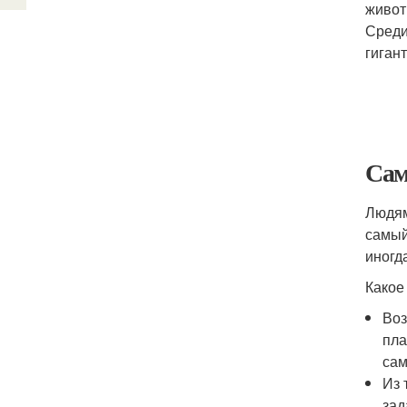
живот
Среди
гиган
Сам
Людям
самый
иногд
Какое
Воз
пла
сам
Из 
зад