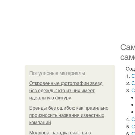
Сам
сам
Сод
Популярные материалы
С
С
Откровенные фотографии звезд
С
без одежды: кто из них имеет
идеальную фигуру
Бренды без ошибок: как правильно
произносить названия известных
С
компаний
С
Молдова: загадка счастья в
С