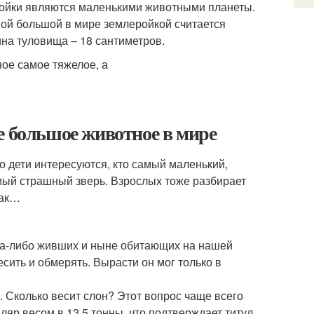
еройки являются маленькими животными планеты.
мой большой в мире землеройкой считается
ина туловища – 18 сантиметров.
е большое животное в мире
о дети интересуются, кто самый маленький,
мый страшный зверь. Взрослых тоже разбирает
так…
огда-либо живших и ныне обитающих на нашей
весить и обмерять. Вырасти он мог только в
. Сколько весит слон? Этот вопрос чаще всего
пляр весом в 13,5 тонны, что подтверждает титул