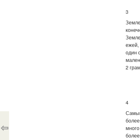
3
Земле
конеч
Земле
ежей,
один 
мален
2 гра
4
Самым
более
⇦
много
более