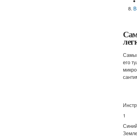
В
Сам
лег
Самым
его т
микро
санти
Инстр
1
Синий
Земле