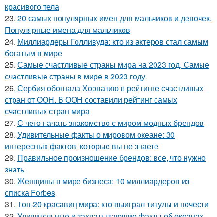
красивого тела
23.
20 самых популярных имен для мальчиков и девочек.
Популярные имена для мальчиков
24.
Миллиардеры Голливуда: кто из актеров стал самым
богатым в мире
25.
Самые счастливые страны мира на 2023 год. Самые
счастливые страны в мире в 2023 году
26.
Сербия обогнала Хорватию в рейтинге счастливых
стран от ООН. В ООН составили рейтинг самых
счастливых стран мира
27.
С чего начать знакомство с миром модных брендов
28.
Удивительные факты о мировом океане: 30
интересных фактов, которые вы не знаете
29.
Правильное произношение брендов: все, что нужно
знать
30.
Женщины в мире бизнеса: 10 миллиардеров из
списка Forbes
31.
Топ-20 красавиц мира: кто выиграл титулы и почести
32.
Удивительные и захватывающие факты об океанах,