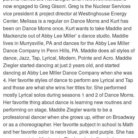
now engaged to Greg Gisoni. Greg is the Nuclear Services
vice president & project director at Westinghouse Energy
Center. Melissa is a regular on Dance Moms and Kurt has
been on Dance Moms once, Kurt wants to take Maddie and
Mackenzie out of Abby Lee Miller’ s dance studio. Maddie
lives in Murrysville, PA and dances for the Abby Lee Miller
Dance Company in Penn Hills, PA. Maddie does all styles of
dance, Jazz, Tap, Lyrical, Modern, Pointe and Acro. Maddie
Ziegler started dancing at just 2 years old, and started
dancing at Abby Lee Miller Dance Company when she was
4. Her favorite styles of dance to perform are Lyrical and Tap
and those are what she wins her titles for. She performed
mostly Lyrical solos during seasons 1 and 2 of Dance Moms.
Her favorite thing about dance is learning new routines and
performing on stage. Maddie Ziegler wants to be a
professional dancer when she grows up, either on Broadway
or as a choreographer. Her favorite subject in school is Math
and her favorite color is neon blue, pink and purple. She has