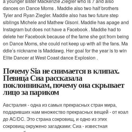
a younger sister Mackenzie Ziegler who is 7 and also
dances on Dance Moms . Maddie also two half brothers
Tyler and Ryan Ziegler. Maddie also has two future step
siblings Michele and Mathew Gisoni. Maddie has apage and
Instagram but does not have a Facebook . Maddie had to
delete her Facebook because of the fame she got from being
on Dance Moms, she could not keep up with all the fans. Ma
ddie’s nickname is Maddawg. Her goal for the year is to win
Elite Dancer at West Coast dance Explosion .
Почему Sia не снимается в клипах.
Певица Сиа рассказала
поклонникам, почему она скрывает
лицо за париком
Австралия - одна из самых прекрасных стран мира,
подаривших нам множество прекрасных вещей - от коал
до AC/DC. Это страна сокровищ, и одно из этих
сокровищ окружено загадками: Сиа - известная