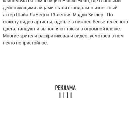
клипом Sia на композицию Elastic Heart, где главными
действующими лицами стали скандально известный
актер Шайа ЛаБеф и 13-летняя Мэдди Зиглер . По
сюжету видео артисты, одетые в нижнее белье телесного
цвета, танцуют и выполняют трюки в огромной клетке.
Многие зрители раскритиковали видео, усмотрев в нем
нечто непристойное.