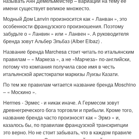
называть Анн Демельмейстер – вариаций на тему ее
имени существует великое множесто.
Модный Дом Lanvin произносится как « Ланван », это
особенности французского произношения. Поэтому
забудьте о « Ланвин » или « Ланвен ». А руководителя
бренда зовут Альбер Эльбаз (Alber Elbaz) .
Название бренда Marchesa стоит читать по итальянским
правилам – « Маркеза », а не «Марчеза» по-английски,
потому что компания получила свое имя в честь
итальянской аристократки маркизы Луизы Казати.
По тем же правилам читается название бренда Moschino
– « Москино ».
Hermes - Эрмес - и никак иначе. А Гермесом зовут
древнегреческого бога торговли и прибыли. Кроме того,
название бренда часто произносят как « Эрмэ » и,
казалось бы, по правилам французской транскрипции
это верно. Но не стоит забывать, что в каждом правиле