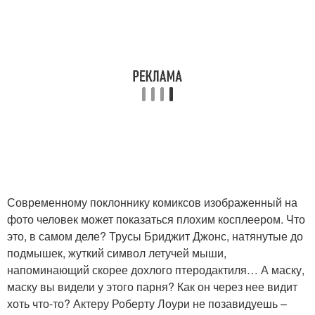
Современному поклоннику комиксов изображенный на
фото человек может показаться плохим косплеером. Что
это, в самом деле? Трусы Бриджит Джонс, натянутые до
подмышек, жуткий символ летучей мыши,
напоминающий скорее дохлого птеродактиля… А маску,
маску вы видели у этого парня? Как он через нее видит
хоть что-то? Актеру Роберту Лоури не позавидуешь –