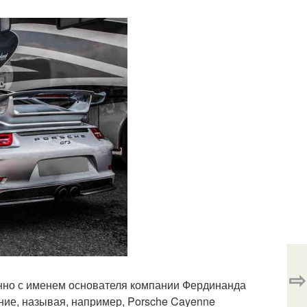
⇨
нно с именем основателя компании Фердинанда
ние, называя, например, Porsche Cayenne