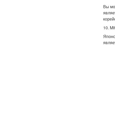
Вы мо
являе
корей
10. Mi
Японс
являе