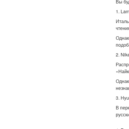
Вы бу
1. La
Италь
чтения
Однак
подоб
2. Nik
Распр
«Найк
Однак
незна
3. Hyu
В пер
русск