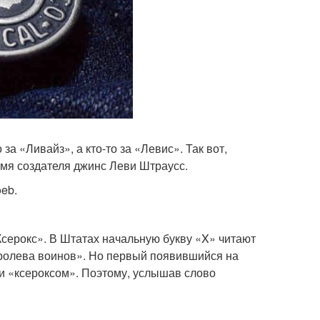
за «Ливайз», а кто-то за «Левис». Так вот,
мя создателя джинс Леви Штраусс.
eb.
Ксерокс». В Штатах начальную букву «X» читают
оролева воинов». Но первый появившийся на
и «ксероксом». Поэтому, услышав слово