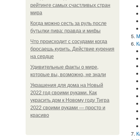
рейтинге самых счастливых стран
мира
Когда можно сесть за руль после
бутылки пива: правда и мифы
М
Что происходит с сосудами когда
К
бросаешь курить. Действие курения
на сердце
Удивительные факты о мире,
которые вы, возможно, не знали
Украшения для дома на Новый
2022 год своими руками. Как
украсить дом к Новому году Тигра
2022 своими руками — просто и
красиво
К