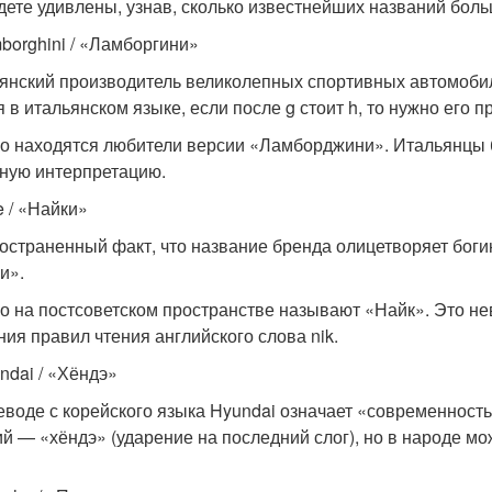
дете удивлены, узнав, сколько известнейших названий бол
mborghini / «Ламборгини»
янский производитель великолепных спортивных автомоби
 в итальянском языке, если после g стоит h, то нужно его пр
о находятся любители версии «Ламборджини». Итальянцы б
ную интерпретацию.
e / «Найки»
остраненный факт, что название бренда олицетворяет боги
и».
о на постсоветском пространстве называют «Найк». Это не
ния правил чтения английского слова nik.
ndai / «Хёндэ»
еводе с корейского языка Hyundai означает «современность
ий — «хёндэ» (ударение на последний слог), но в народе м