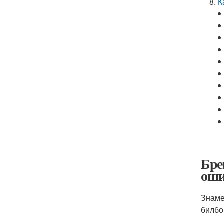
К
Бре
оши
Знаме
билбо