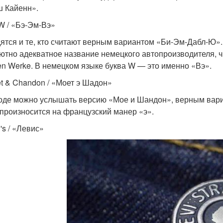
 Кайенн».
W / «Бэ-Эм-Вэ»
ятся и те, кто считают верным вариантом «Би-Эм-Дабл-Ю».
ютно адекватное название немецкого автопроизводителя, ч
en Werke. В немецком языке буква W — это именно «Вэ».
ët & Chandon / «Моет э Шадон»
оде можно услышать версию «Мое и Шандон», верным вари
 произносится на французский манер «э».
i's / «Левис»