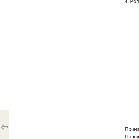
4. Po
⇦
Произ
Порше