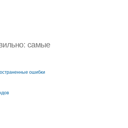
вильно: самые
ространенные ошибки
ндов