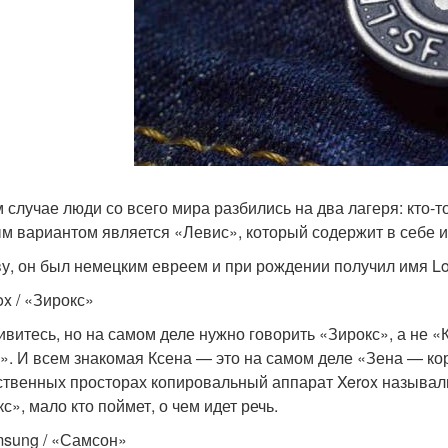
 случае люди со всего мира разбились на два лагеря: кто-то 
м вариантом является «Левис», который содержит в себе и
ву, он был немецким евреем и при рождении получил имя Lo
ox / «Зирокс»
ивитесь, но на самом деле нужно говорить «Зирокс», а не «
З». И всем знакомая Ксена — это на самом деле «Зена — к
ственных просторах копировальный аппарат Xerox называл
с», мало кто поймет, о чем идет речь.
msung / «Самсон»