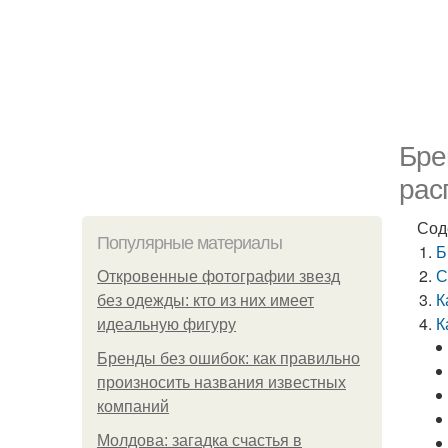
Бре
рас
Сод
Популярные материалы
Б
С
Откровенные фотографии звезд
К
без одежды: кто из них имеет
К
идеальную фигуру
Бренды без ошибок: как правильно
произносить названия известных
компаний
Молдова: загадка счастья в