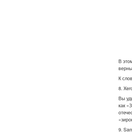
В этом
верны
К сло
8. Xer
Вы уд
как «
отече
«зирок
9. Sa