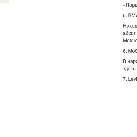
«Порш
5. BM
Наход
абсол
Motor
6. Mo
В нар
здесь
7. Lev