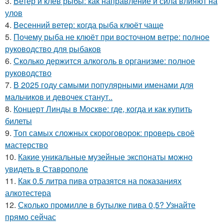
3.
Ветер и клев рыбы: как направление и сила влияют на
улов
4.
Весенний ветер: когда рыба клюёт чаще
5.
Почему рыба не клюёт при восточном ветре: полное
руководство для рыбаков
6.
Сколько держится алкоголь в организме: полное
руководство
7.
В 2025 году самыми популярными именами для
мальчиков и девочек станут..
8.
Концерт Линды в Москве: где, когда и как купить
билеты
9.
Топ самых сложных скороговорок: проверь своё
мастерство
10.
Какие уникальные музейные экспонаты можно
увидеть в Ставрополе
11.
Как 0.5 литра пива отразятся на показаниях
алкотестера
12.
Сколько промилле в бутылке пива 0,5? Узнайте
прямо сейчас