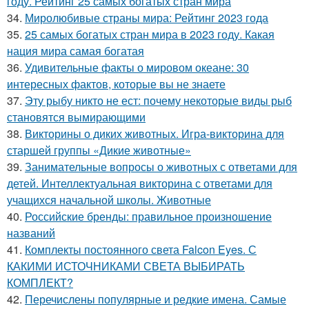
году. Рейтинг 25 самых богатых стран мира
34.
Миролюбивые страны мира: Рейтинг 2023 года
35.
25 самых богатых стран мира в 2023 году. Какая
нация мира самая богатая
36.
Удивительные факты о мировом океане: 30
интересных фактов, которые вы не знаете
37.
Эту рыбу никто не ест: почему некоторые виды рыб
становятся вымирающими
38.
Викторины о диких животных. Игра-викторина для
старшей группы «Дикие животные»
39.
Занимательные вопросы о животных с ответами для
детей. Интеллектуальная викторина с ответами для
учащихся начальной школы. Животные
40.
Российские бренды: правильное произношение
названий
41.
Комплекты постоянного света Falcon Eyes. С
КАКИМИ ИСТОЧНИКАМИ СВЕТА ВЫБИРАТЬ
КОМПЛЕКТ?
42.
Перечислены популярные и редкие имена. Самые