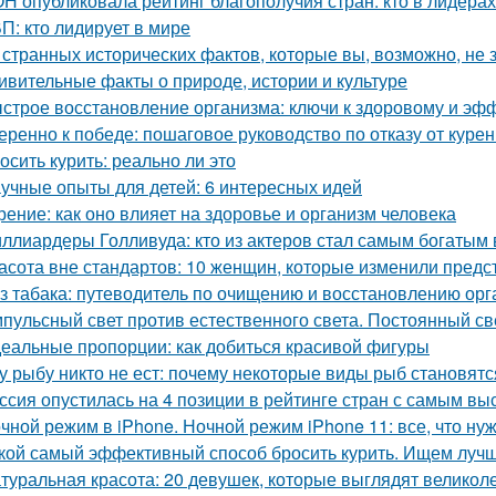
Н опубликовала рейтинг благополучия стран: кто в лидерах
П: кто лидирует в мире
 странных исторических фактов, которые вы, возможно, не 
ивительные факты о природе, истории и культуре
строе восстановление организма: ключи к здоровому и э
еренно к победе: пошаговое руководство по отказу от куре
осить курить: реально ли это
учные опыты для детей: 6 интересных идей
рение: как оно влияет на здоровье и организм человека
ллиардеры Голливуда: кто из актеров стал самым богатым 
асота вне стандартов: 10 женщин, которые изменили предс
з табака: путеводитель по очищению и восстановлению орга
пульсный свет против естественного света. Постоянный св
еальные пропорции: как добиться красивой фигуры
у рыбу никто не ест: почему некоторые виды рыб становя
ссия опустилась на 4 позиции в рейтинге стран с самым в
чной режим в iPhone. Ночной режим iPhone 11: все, что ну
кой самый эффективный способ бросить курить. Ищем лучш
туральная красота: 20 девушек, которые выглядят великол