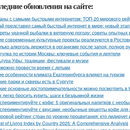
ледние обновления на сайте:
аны с самыми быстрыми интернетом: ТОП-20 мирового рей
ай представил самый быстрый интернет в мире: новый эта
реты удачной рыбалки в ветреную погоду: советы опытных
ие современные культурные проекты реализуются в Ростов
лько алкоголь держится в организме после запоя: полное р
гулка по истории Москвы: ключевые события и деятели
ьтура Уфы: традиции, фестивали и музеи
 можно провести время с детьми
ие особенности климата Екатеринбурга влияют на туризм
кие парки и скверы есть в Сургуте
кие основные достопримечательности можно посмотреть в
к легко бросить курить: шаги к бездымной жизни
спериментируйте с кофе: 5 оригинальных напитков с необ
спериментируйте с вкусами: необычные рецепты кофе для
ровой рейтинг стран по уровню процветания: кто лидирует 
st of Living Index by Country 2025: A Comprehensive Analysis