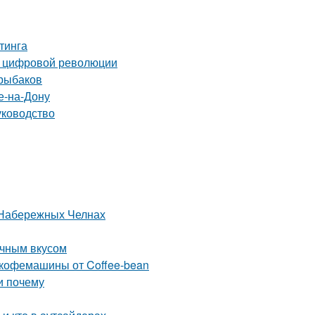
тинга
п цифровой революции
 рыбаков
е-на-Дону
уководство
 Набережных Челнах
ычным вкусом
 кофемашины от Coffee-bean
и почему