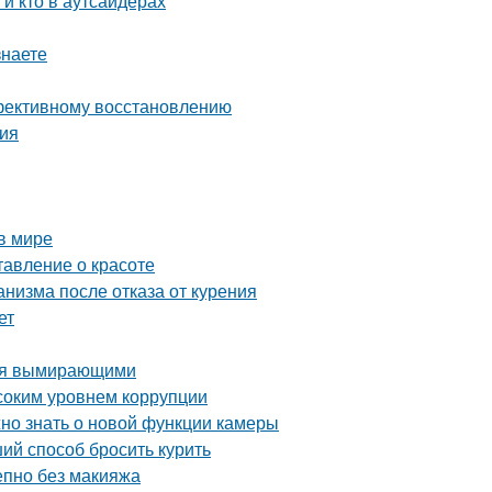
 и кто в аутсайдерах
знаете
ффективному восстановлению
ния
в мире
тавление о красоте
низма после отказа от курения
ет
тся вымирающими
ысоким уровнем коррупции
жно знать о новой функции камеры
ий способ бросить курить
епно без макияжа