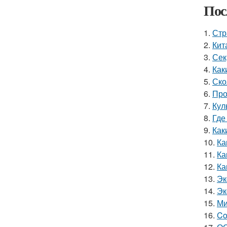
Пос
1.
Стр
2.
Кит
3.
Сек
4.
Как
5.
Ско
6.
Про
7.
Кул
8.
Где
9.
Как
10.
Ка
11.
Ка
12.
Ка
13.
Эк
14.
Эк
15.
Ми
16.
Co