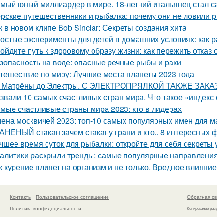
мый юный миллиардер в мире. 18-летний итальянец стал
рские путешественники и рыбалка: почему они не ловили р
к в новом клипе Bob Sinclar: Секреты создания хита
остые эксперименты для детей в домашних условиях: как р
ойдите путь к здоровому образу жизни: как пережить отказ 
зопасность на воде: опасные речные рыбы и раки
тешествие по миру: Лучшие места планеты 2023 года
 Матрёны до Электры. С ЭЛЕКТРОПРЯЛКОЙ ТАКЖЕ ЗАК
звали 10 самых счастливых стран мира. Что такое «индекс 
мые счастливые страны мира 2023: кто в лидерах
ена москвичей 2023: топ-10 самых популярных имен для 
АНЕНЫЙ стакан зачем стакану грани и кто.. 8 интересных ф
чшее время суток для рыбалки: откройте для себя секреты 
алитики раскрыли тренды: самые популярные направления
к курение влияет на организм и не только. Вредное влияни
Контакты
Пользовательское соглашение
Обратная св
Политика конфидециальности
Копирование раз