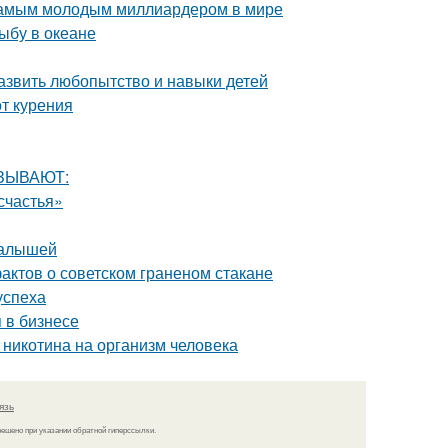
 самым молодым миллиардером в мире
ыбу в океане
азвить любопытство и навыки детей
от курения
АЗЫВАЮТ:
счастья»
малышей
актов о советском граненом стакане
успеха
 в бизнесе
е никотина на организм человека
язь
решено при указании обратной гиперссылки.