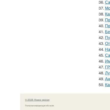
36.
Са
37.
Мо
38.
Ка
39.
Пр
40.
Пр
41.
Бе
42.
Пу
43.
От
44.
На
45.
Са
46.
Им
47.
ГР
48.
Лу
49.
Ан
50.
Ка
© 2026 Новое время
Полезная информация обо всём