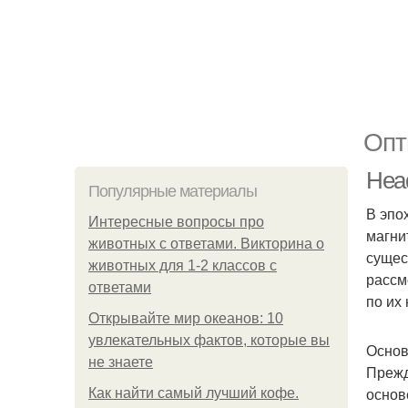
Опт
Head
Популярные материалы
В эпо
Интересные вопросы про
магни
животных с ответами. Викторина о
сущес
животных для 1-2 классов с
рассм
ответами
по их
Открывайте мир океанов: 10
увлекательных фактов, которые вы
Основ
не знаете
Прежд
основ
Как найти самый лучший кофе.