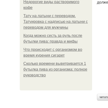
долже
Недорогие виды растворимого
кофе
Тату на латыни с переводом.
Татуировка с надписью на латыни с
переводом для мужчины
Когда можно сесть за руль после
бутылки пива: правда и мифы
Что происходит с организмом во
время курения сигарет
Сколько времени выветривается 1
бутылка пива из организма: полное
руководство
читат