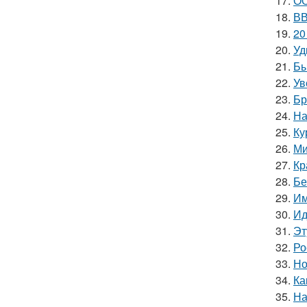
17.
ОО
18.
ВВ
19.
20
20.
Уд
21.
Бы
22.
Ув
23.
Бр
24.
На
25.
Ку
26.
Ми
27.
Кр
28.
Бе
29.
Им
30.
Ид
31.
Эт
32.
Ро
33.
Но
34.
Ка
35.
На