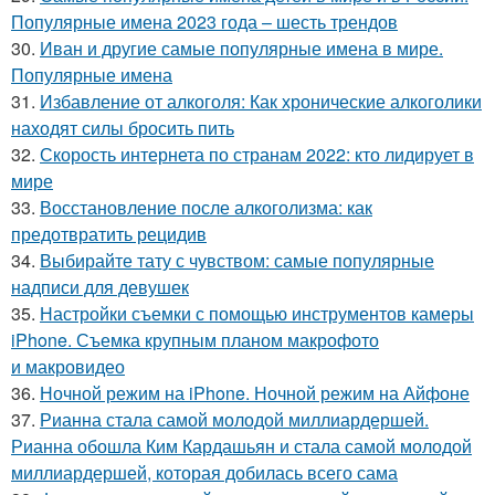
Популярные имена 2023 года – шесть трендов
30.
Иван и другие самые популярные имена в мире.
Популярные имена
31.
Избавление от алкоголя: Как хронические алкоголики
находят силы бросить пить
32.
Скорость интернета по странам 2022: кто лидирует в
мире
33.
Восстановление после алкоголизма: как
предотвратить рецидив
34.
Выбирайте тату с чувством: самые популярные
надписи для девушек
35.
Настройки съемки с помощью инструментов камеры
iPhone. Съемка крупным планом макрофото
и макровидео
36.
Ночной режим на iPhone. Ночной режим на Айфоне
37.
Рианна стала самой молодой миллиардершей.
Рианна обошла Ким Кардашьян и стала самой молодой
миллиардершей, которая добилась всего сама