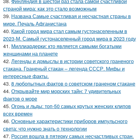
38.
Финляндия в шестой раз стала самой счастливой
страной мира: как это стало возможным
39.
Названа Самые счастливая и несчастная страны в
мире. Печаль Афганистана
40.
Какой город мира стал самым густонаселенным в
2023-М. Самый густонаселенный город мира в 2023 году
41.
Миллиардерки: кто является самыми богатыми
женщинами на планете
42.
Легенды и домыслы в истории советского граненого
стакана. Граненый стакан – легенда СССР. Мифы и
интересные факты.
43.
8 любопытных фактов о советском граненом стакане
44.
Открывайте мир морских тайн: 7 удивительных
фактов о море
45.
Огонь и льды: топ-50 самых крутых женских клипов
всех времен
46.
Основные характеристики приборов импульсного
света: что нужно знать о технологии
47.
Россия вошла в пятерку самых несчастливых стран.