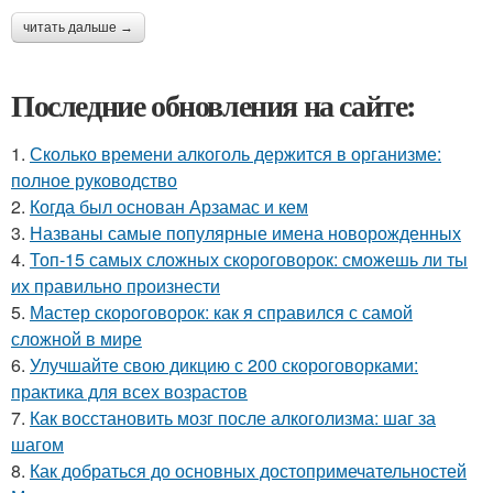
читать дальше →
Последние обновления на сайте:
1.
Сколько времени алкоголь держится в организме:
полное руководство
2.
Когда был основан Арзамас и кем
3.
Названы самые популярные имена новорожденных
4.
Топ-15 самых сложных скороговорок: сможешь ли ты
их правильно произнести
5.
Мастер скороговорок: как я справился с самой
сложной в мире
6.
Улучшайте свою дикцию с 200 скороговорками:
практика для всех возрастов
7.
Как восстановить мозг после алкоголизма: шаг за
шагом
8.
Как добраться до основных достопримечательностей