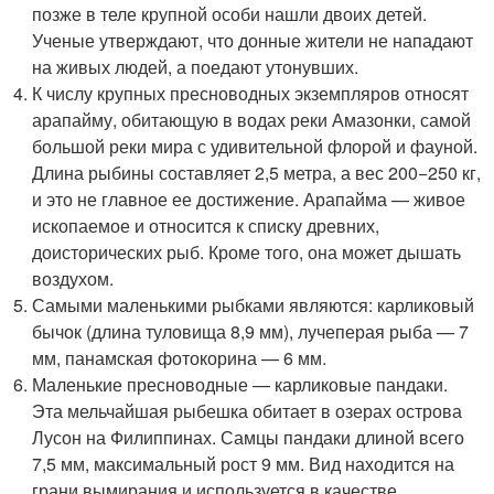
позже в теле крупной особи нашли двоих детей.
Ученые утверждают, что донные жители не нападают
на живых людей, а поедают утонувших.
К числу крупных пресноводных экземпляров относят
арапайму, обитающую в водах реки Амазонки, самой
большой реки мира с удивительной флорой и фауной.
Длина рыбины составляет 2,5 метра, а вес 200−250 кг,
и это не главное ее достижение. Арапайма — живое
ископаемое и относится к списку древних,
доисторических рыб. Кроме того, она может дышать
воздухом.
Самыми маленькими рыбками являются: карликовый
бычок (длина туловища 8,9 мм), лучеперая рыба — 7
мм, панамская фотокорина — 6 мм.
Маленькие пресноводные — карликовые пандаки.
Эта мельчайшая рыбешка обитает в озерах острова
Лусон на Филиппинах. Самцы пандаки длиной всего
7,5 мм, максимальный рост 9 мм. Вид находится на
грани вымирания и используется в качестве