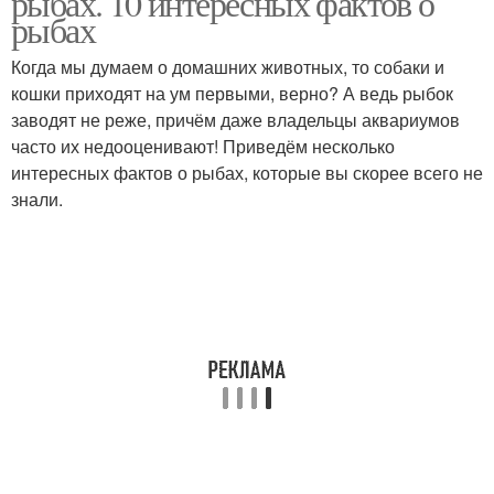
рыбах. 10 интересных фактов о
группе
рыбах
Когда мы думаем о домашних животных, то собаки и
кошки приходят на ум первыми, верно? А ведь рыбок
Разные рыбы
Рыба на свете
заводят не реже, причём даже владельцы аквариумов
часто их недооценивают! Приведём несколько
интересных фактов о рыбах, которые вы скорее всего не
знали.
Интересные рыбы