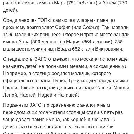
расположились имена Марк (781 ребенок) и Артем (770
детей).
Среди девочек ТОП-5 самых популярных имен по
прежнему возглавляет София (или Софья). Так назвали
1195 маленьких принцесс. Второе и третье место заняли
имена Анна (899 девочек) и Мария (864 девочки). 738
малышек получили имя Ева, а 652 стали Викториями.
Специалисты ЗАГС отмечают, что москвичи стали чаще
называть детей не полными именами, а сокращенными.
Например, в столице родился мальчик, которого
официально назвали Шурик. Трем младенцам дали имя
Гриша. Так же по одной девочке назвали Сашей, Машей,
Леной, Настей, Надей и Наташей.
По данным ЗАГС, по сравнению с аналогичным
периодом 2022 года жители столицы стали в пять раз
чаще давать такие имена, как Корней и Любава. В
девять раз больше родилось мальчиков по имени
Спартак и в три раза больше девочек с именами Ясения