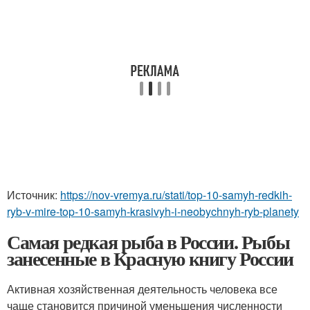
Источник:
https://nov-vremya.ru/stati/top-10-samyh-redkih-
ryb-v-mire-top-10-samyh-krasivyh-i-neobychnyh-ryb-planety
Самая редкая рыба в России. Рыбы
занесенные в Красную книгу России
Активная хозяйственная деятельность человека все
чаще становится причиной уменьшения численности