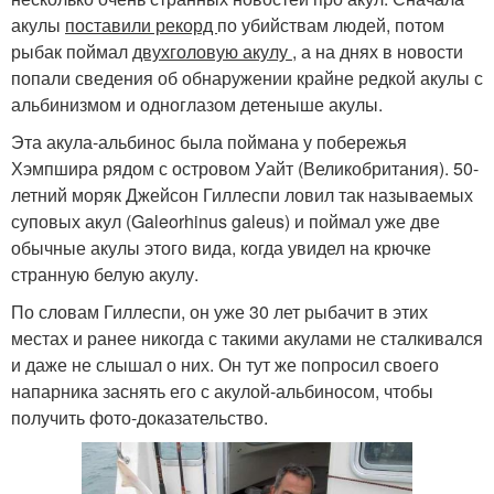
акулы
поставили рекорд
по убийствам людей, потом
рыбак поймал
двухголовую акулу
, а на днях в новости
попали сведения об обнаружении крайне редкой акулы с
альбинизмом и одноглазом детеныше акулы.
Эта акула-альбинос была поймана у побережья
Хэмпшира рядом с островом Уайт (Великобритания). 50-
летний моряк Джейсон Гиллеспи ловил так называемых
суповых акул (Galeorhinus galeus) и поймал уже две
обычные акулы этого вида, когда увидел на крючке
странную белую акулу.
По словам Гиллеспи, он уже 30 лет рыбачит в этих
местах и ранее никогда с такими акулами не сталкивался
и даже не слышал о них. Он тут же попросил своего
напарника заснять его с акулой-альбиносом, чтобы
получить фото-доказательство.