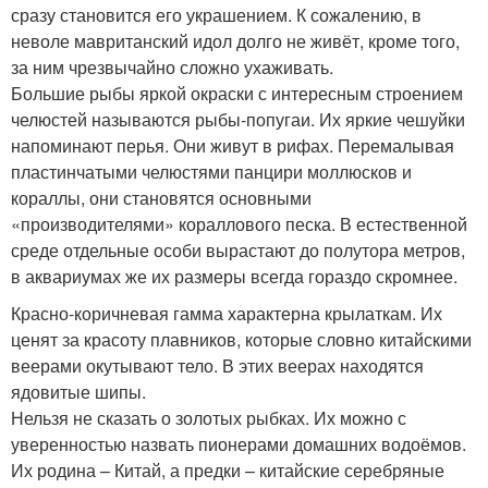
сразу становится его украшением. К сожалению, в
неволе мавританский идол долго не живёт, кроме того,
за ним чрезвычайно сложно ухаживать.
Большие рыбы яркой окраски с интересным строением
челюстей называются рыбы-попугаи. Их яркие чешуйки
напоминают перья. Они живут в рифах. Перемалывая
пластинчатыми челюстями панцири моллюсков и
кораллы, они становятся основными
«производителями» кораллового песка. В естественной
среде отдельные особи вырастают до полутора метров,
в аквариумах же их размеры всегда гораздо скромнее.
Красно-коричневая гамма характерна крылаткам. Их
ценят за красоту плавников, которые словно китайскими
веерами окутывают тело. В этих веерах находятся
ядовитые шипы.
Нельзя не сказать о золотых рыбках. Их можно с
уверенностью назвать пионерами домашних водоёмов.
Их родина – Китай, а предки – китайские серебряные