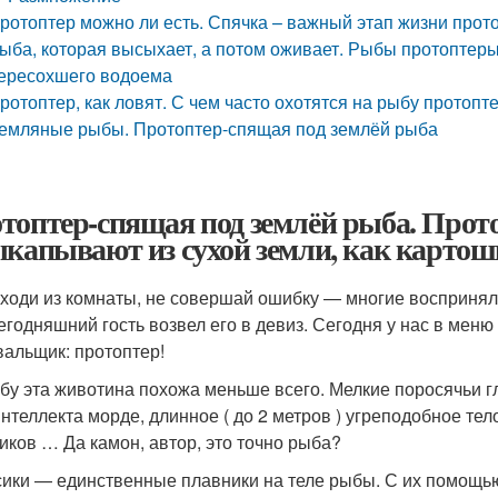
ротоптер можно ли есть. Спячка – важный этап жизни прот
ыба, которая высыхает, а потом оживает. Рыбы протоптеры:
ересохшего водоема
ротоптер, как ловят. С чем часто охотятся на рыбу протоп
емляные рыбы. Протоптер-спящая под землёй рыба
топтер-спящая под землёй рыба. Прото
ыкапывают из сухой земли, как картош
ходи из комнаты, не совершай ошибку — многие восприняли 
егодняшний гость возвел его в девиз. Сегодня у нас в меню
альщик: протоптер!
бу эта животина похожа меньше всего. Мелкие поросячьи гл
интеллекта морде, длинное ( до 2 метров ) угреподобное тел
иков … Да камон, автор, это точно рыба?
сики — единственные плавники на теле рыбы. С их помощью 