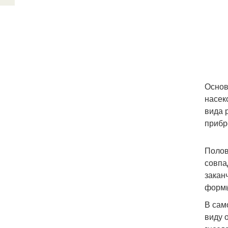
Основ
насек
вида 
прибр
Полов
совпа
закан
формы
В сам
виду 