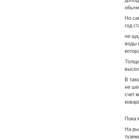
обычн
Но са
год с
не ща
воды 
котор
Толщи
высох
В так
не шев
счет 
ковар
Пока 
На ры
тузем