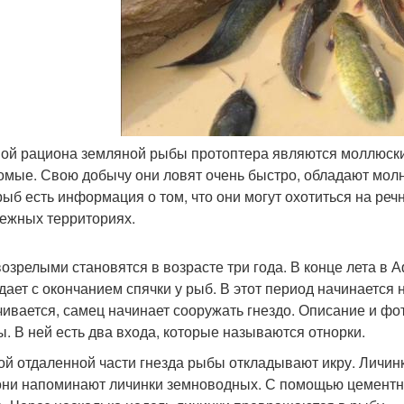
ой рациона земляной рыбы протоптера являются моллюски ,
омые. Свою добычу они ловят очень быстро, обладают молн
рыб есть информация о том, что они могут охотиться на речн
ежных территориях.
озрелыми становятся в возрасте три года. В конце лета в 
дает с окончанием спячки у рыб. В этот период начинается 
чивается, самец начинает сооружать гнездо. Описание и фот
. В ней есть два входа, которые называются отнорки.
ой отдаленной части гнезда рыбы откладывают икру. Личи
они напоминают личинки земноводных. С помощью цементно