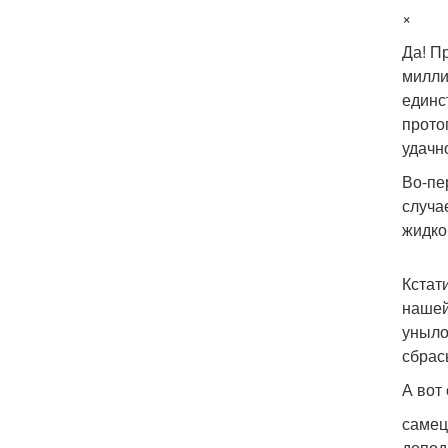
×
Да! П
милли
единс
прото
удачн
Во-пе
случа
жидко
Кстат
нашей
уныло
сбрас
А вот
самец
допод