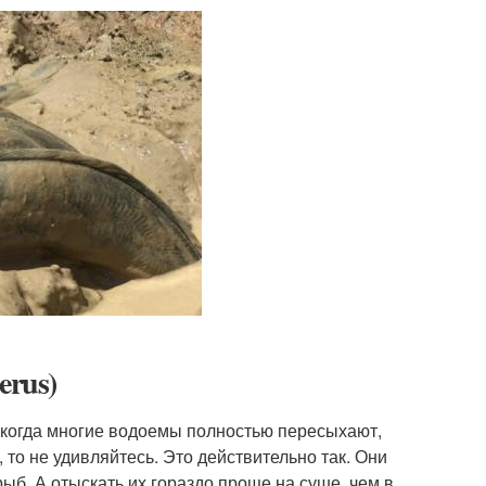
erus)
 когда многие водоемы полностью пересыхают,
 то не удивляйтесь. Это действительно так. Они
б. А отыскать их гораздо проще на суше, чем в