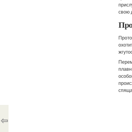
присл
свою 
Про
Прото
охоти
жгуто
Перем
плавн
особо
проис
спяща
⇦