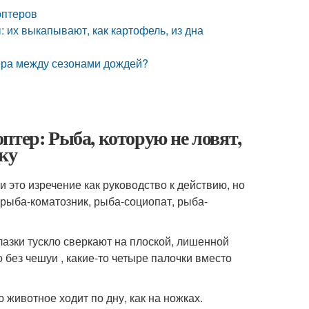
оптеров
 их выкапывают, как картофель, из дна
тера между сезонами дождей?
птер: Рыба, которую не ловят,
ку
это изречение как руководство к действию, но
 рыба-коматозник, рыба-социопат, рыба-
азки тускло сверкают на плоской, лишенной
о без чешуи , какие-то четыре палочки вместо
животное ходит по дну, как на ножках.