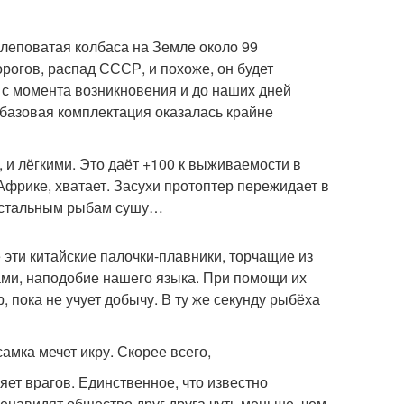
слеповатая колбаса на Земле около 99
рогов, распад СССР, и похоже, он будет
й с момента возникновения и до наших дней
и базовая комплектация оказалась крайне
 и лёгкими. Это даёт +100 к выживаемости в
Африке, хватает. Засухи протоптер пережидает в
 остальным рыбам сушу…
е эти китайские палочки-плавники, торчащие из
и, наподобие нашего языка. При помощи их
 пока не учует добычу. В ту же секунду рыбёха
самка мечет икру. Скорее всего,
яет врагов. Единственное, что известно
навидят общество друг друга чуть меньше, чем