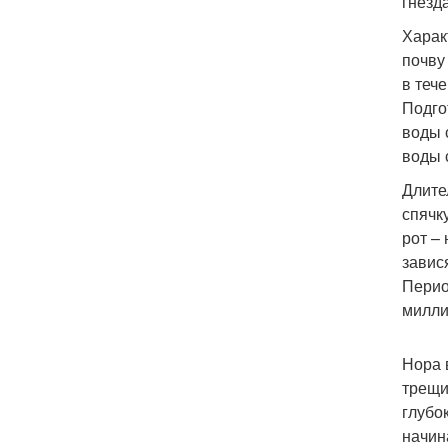
гнезд
Харак
почву
в теч
Подго
воды 
воды 
Длите
спячк
рот –
завис
Перио
милли
Нора 
трещи
глубо
начин