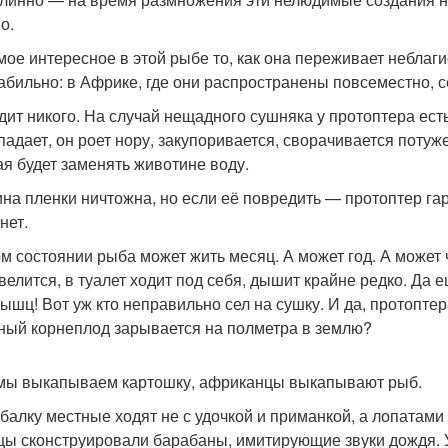
о.
мое интересное в этой рыбе то, как она переживает неблаги
табильно: в Африке, где они распространены повсеместно, с
дит никого. На случай нещадного сушняка у протоптера ест
падает, он роет нору, закупоривается, сворачивается потуже
ая будет заменять животине воду.
на пленки ничтожна, но если её повредить — протоптер гар
нет.
ом состоянии рыба может жить месяц. А может год. А может ч
елится, в туалет ходит под себя, дышит крайне редко. Да ещ
мышц! Вот уж кто неправильно сел на сушку. И да, протоптер
ный корнеплод зарывается на полметра в землю?
мы выкапываем картошку, африканцы выкапывают рыб.
балку местные ходят не с удочкой и приманкой, а лопатам
цы сконструировали барабаны, имитирующие звуки дождя.