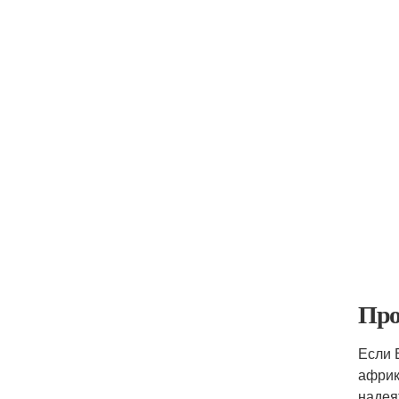
Про
Если 
африк
надея