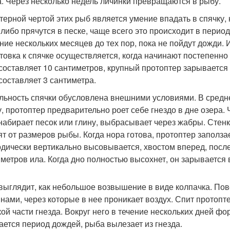
а. Через несколько недель личинки превращаются в рыбу.
терной чертой этих рыб является умение впадать в спячку,
 либо прячутся в песке, чаще всего это происходит в период
ение нескольких месяцев до тех пор, пока не пойдут дожди. 
товка к спячке осуществляется, когда начинают постепенно
составляет 10 сантиметров, крупный протоптер зарывается в
составляет 3 сантиметра.
льность спячки обусловлена внешними условиями. В средне
у, протоптер предварительно роет себе гнездо в дне озера.
 набирает песок или глину, выбрасывает через жабры. Стенк
ят от размеров рыбы. Когда нора готова, протоптер заполза
дически вертикально высовывается, хвостом вперед, после
метров ила. Когда дно полностью высохнет, он зарывается в
выглядит, как небольшое возвышение в виде колпачка. Пов
нами, через которые в нее проникает воздух. Спит протопте
кой части гнезда. Вокруг него в течение нескольких дней фо
ается период дождей, рыба вылезает из гнезда.