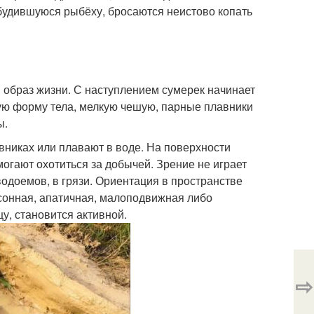
обудившуюся рыбёху, бросаются неистово копать
й образ жизни. С наступлением сумерек начинает
ую форму тела, мелкую чешую, парные плавники
ы.
никах или плавают в воде. На поверхности
гают охотиться за добычей. Зрение не играет
водоемов, в грязи. Ориентация в пространстве
 сонная, апатичная, малоподвижная либо
щу, становится активной.
⇨