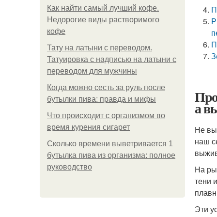
Как найти самый лучший кофе.
П
Недорогие виды растворимого
Р
кофе
п
П
Тату на латыни с переводом.
З
Татуировка с надписью на латыни с
переводом для мужчины
Когда можно сесть за руль после
Про
бутылки пива: правда и мифы
а в
Что происходит с организмом во
время курения сигарет
Не вы
наш с
Сколько времени выветривается 1
выжив
бутылка пива из организма: полное
руководство
На ры
тени 
плавн
Эти у