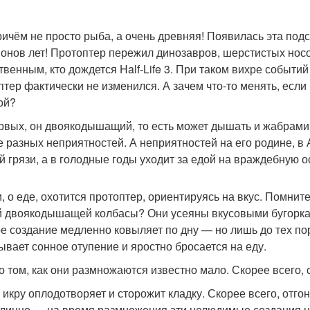
ричём не просто рыба, а очень древняя! Появилась эта под
онов лет! Протоптер пережил динозавров, шерстистых носо
твенным, кто дождется Half-Life 3. При таком вихре событи
птер фактически не изменился. А зачем что-то менять, есл
ой?
рвых, он двоякодышащий, то есть может дышать и жабрами,
е разных неприятностей. А неприятностей на его родине, в 
й грязи, а в голодные годы уходит за едой на враждебную
и, о еде, охотится протоптер, ориентируясь на вкус. Помнит
 двоякодышащей колбасы? Они усеяны вкусовыми бугоркам
е создание медленно ковыляет по дну — но лишь до тех пор,
ывает сонное отупение и яростно бросается на еду.
 о том, как они размножаются известно мало. Скорее всего, 
 икру оплодотворяет и сторожит кладку. Скорее всего, отгон
линно — на время размножения эти нелюдимые создания не