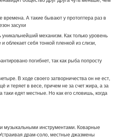
е времена. А такие бывают у протоптера раз в
езон засухи
ь уникальнейший механизм. Как только уровень
 и облекает себя тонкой пленкой из слизи,
антировано погибнет, так как рыба попросту
етыре. В ходе своего затворничества он не ест,
ё и теряет в весе, причем не за счет жира, а за
а таки едят местные. Но как его словишь, когда
и и музыкальными инструментами. Коварные
 Устраивая драм-соло, местные джазмены