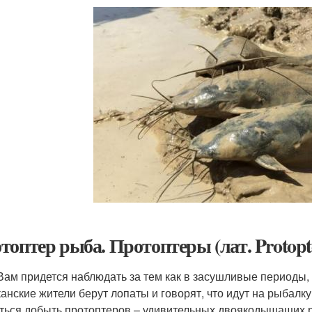
топтер рыба. Протоптеры (лат. Protopt
Вам придется наблюдать за тем как в засушливые периоды,
анские жители берут лопаты и говорят, что идут на рыбалку,
ться добыть протоптеров – удивительных двоякодышащих ры