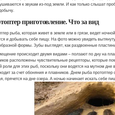
ушиваются к звукам из-под земли. И как только слышат пр
добычу.
топтер приготовление. Что за вид
птер рыба, которая живет в земле или в грязи, ведет ночно
тся и добывать себе пищу. На фото можно увидеть вытянут
образной формы. Зубы выглядят, как раздвоенные пластин
ещение происходит двумя видами – ползают по дну на плав
иков расположены чувствительные рецепторы, которые помо
й роли для этих рыб, поскольку они водятся на мутном дне 
ходит за счет обоняния и плавников. Днем рыба протоптер
я, прячется на дне озера. А ночью начинает искать себе пи