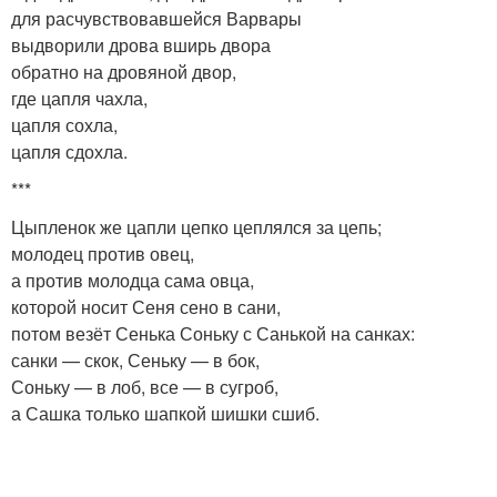
для расчувствовавшейся Варвары
выдворили дрова вширь двора
обратно на дровяной двор,
где цапля чахла,
цапля сохла,
цапля сдохла.
***
Цыпленок же цапли цепко цеплялся за цепь;
молодец против овец,
а против молодца сама овца,
которой носит Сеня сено в сани,
потом везёт Сенька Соньку с Санькой на санках:
санки — скок, Сеньку — в бок,
Соньку — в лоб, все — в сугроб,
а Сашка только шапкой шишки сшиб.