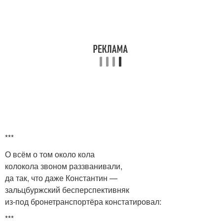
***
О всём о том около кола
колокола звоном раззванивали,
да так, что даже Константин —
зальцбуржский бесперспективняк
из-под бронетранспортёра констатировал:
***