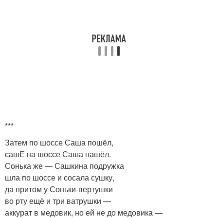
***
Затем по шоссе Саша пошёл,
сашЕ на шоссе Саша нашёл.
Сонька же — Сашкина подружка
шла по шоссе и сосала сушку,
да притом у Соньки-вертушки
во рту ещё и три ватрушки —
аккурат в медовик, но ей не до медовика —