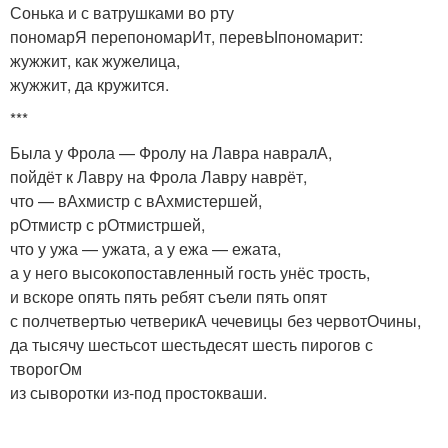
Сонька и с ватрушками во рту
пономарЯ перепономарИт, перевЫпономарит:
жужжит, как жужелица,
жужжит, да кружится.
***
Была у Фрола — Фролу на Лавра навралА,
пойдёт к Лавру на Фрола Лавру наврёт,
что — вАхмистр с вАхмистершей,
рОтмистр с рОтмистршей,
что у ужа — ужата, а у ежа — ежата,
а у него высокопоставленный гость унёс трость,
и вскоре опять пять ребят съели пять опят
с полчетвертью четверикА чечевицы без червотОчины,
да тысячу шестьсот шестьдесят шесть пирогов с
творогОм
из сыворотки из-под простокваши.