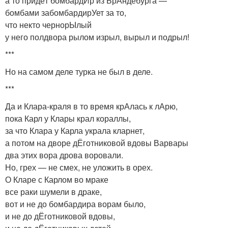
а то придёт бомбардИр из БрАндебурга —
бомбами забомбардирУет за то,
что некто чернорЫлый
у него полдвора рылом изрыл, вырыл и подрыл!
***
Но на самом деле турка не был в деле.
***
Да и Клара-краля в то время крАлась к лАрю,
пока Карл у Клары крал кораллы,
за что Клара у Карла украла кларнет,
а потом на дворе дЁготниковой вдовы Варвары
два этих вора дрова воровали.
Но, грех — не смех, не уложить в орех.
О Кларе с Карлом во мраке
все раки шумели в драке,
вот и не до бомбардира ворам было,
и не до дЁготниковой вдовы,