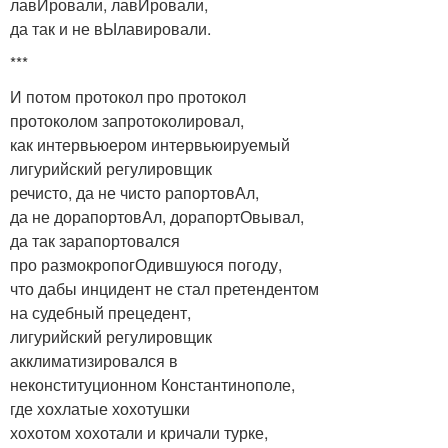
лавИровали, лавИровали,
да так и не вЫлавировали.
***
И потом протокол про протокол
протоколом запротоколировал,
как интервьюером интервьюируемый
лигурийский регулировщик
речисто, да не чисто рапортовАл,
да не дорапортовАл, дорапортОвывал,
да так зарапортовался
про размокропогОдившуюся погоду,
что дабы инцидент не стал претендентом
на судебный прецедент,
лигурийский регулировщик
акклиматизировался в
неконституционном Константинополе,
где хохлатые хохотушки
хохотом хохотали и кричали турке,