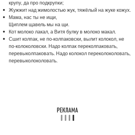
крупу, да про подкрупки;
Жужжит над жимолостью жук, тяжёлый на жуке кожух.
Мама, нас ты не ищи,
Щиплем щавель мы на щи.
Кот молоко лакал, а Витя булку в молоко макал.
Сшит колпак, не по-колпаковски, вылит колокол, не
по-колоколовски. Надо колпак переколпаковать,
перевыколпаковать. Надо колокол переколоколовать,
перевыколоколовать.