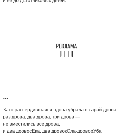
и не до дЁготниковых детей.
***
Зато рассердившаяся вдова убрала в сарай дрова:
раз дрова, два дрова, три дрова —
не вместились все дрова,
и два дровосЕка, два дровокОла-дроворУба