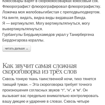
Кокосовары варят в скорококосоварках кокосовый сок.
Флюорографист флюорографировал флюорографистку.
Ложечка моя желобовыгибистая с преподвыподвертом.
На винте, видать, видна виды видавшая Винда.
Я — вертикультяп. Могу вертикультяпнуться, могу
вывертикультяпнуться.
Гурбангулы Бердымухамедов украл у Танирбергена
Бердонгарова кораллы.
читать дальше →
Как звучит самая сложная
скороговорка из трёх слов
Сквозь тонкую ткань таинственной ночи, тихо тянется
тающий туман. – Эта скороговорка требует точного
произношения согласных звуков “т”, “н”, и “м”. Он
вызывает вас предельно внимательно контролировать
вашу дикцию и ударение в словах. Сквозь четыре