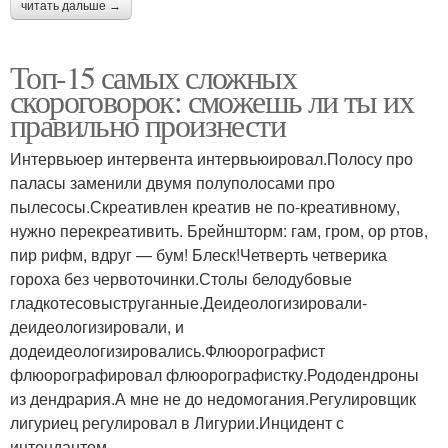
читать дальше →
Топ-15 самых сложных
скороговорок: сможешь ли ты их
правильно произнести
Интервьюер интервента интервьюировал.Полосу про
паласы заменили двумя полуполосами про
пылесосы.Скреативлен креатив не по-креативному,
нужно перекреативить. Брейншторм: гам, гром, ор ртов,
пир рифм, вдруг — бум! Блеск!Четверть четверика
гороха без червоточинки.Столы белодубовые
гладкотесовыструганные.Деидеологизировали-
деидеологизировали, и
додеидеологизировались.Флюорографист
флюорографировал флюорографистку.Рододендроны
из дендрария.А мне не до недомогания.Регулировщик
лигуриец регулировал в Лигурии.Инцидент с
интендантом.