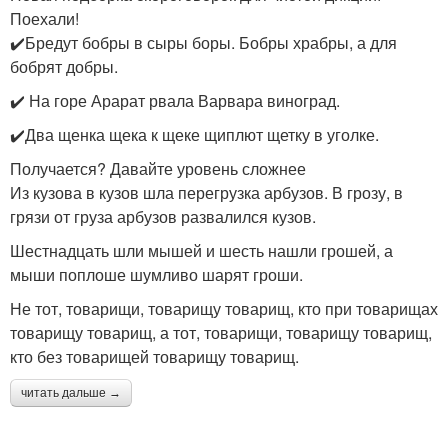
Поехали!
✔️Бредут бобры в сыры боры. Бобры храбры, а для
бобрят добры.
✔️ На горе Арарат рвала Варвара виноград.
✔️Два щенка щека к щеке щиплют щетку в уголке.
Получается? Давайте уровень сложнее
Из кузова в кузов шла перегрузка арбузов. В грозу, в
грязи от груза арбузов развалился кузов.
Шестнадцать шли мышей и шесть нашли грошей, а
мыши поплоше шумливо шарят гроши.
Не тот, товарищи, товарищу товарищ, кто при товарищах
товарищу товарищ, а тот, товарищи, товарищу товарищ,
кто без товарищей товарищу товарищ.
читать дальше →