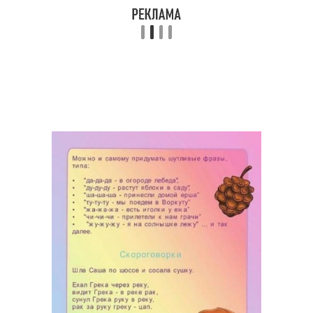
Трудные скороговорки
скороговорок
Известные
Скороговорки для
скороговорки
дикторов
Сложная скороговорка
Скороговорка в мире
Язык без потери
Родной язык
Скороговорки в разных
Язык на способность
культурах