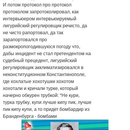
И потом протокол про протокол
протоколом запротоколировал, как
интервьюером интервьюируемый
лигурийский регулировщик речисто, да
не чисто рапортовал, да так
зарапортовался про
размокропогодившуюся погоду что,
дабы инцидент не стал претендентом на
судебный прецедент, лигурийский
регулировщик акклиматизировался в
неконституционном Константинополе,
где хохлатые хохотушки хохотом
хохотали и кричали турке, который
начерно обкурен трубкой: "Не кури,
турка трубку, купи лучше кипу пик, лучше
пик кипу купи, а то придет бомбардир из
Бранденбурга - бомбами