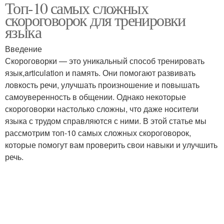
Топ-10 самых сложных
Скороговорки для
Скороговорки по
скороговорок для тренировки
развития
сложности
языка
Введение
Скороговорки с
Тренировки с
Скороговорки — это уникальный способ тренировать
сложными
скороговорками
язык,articulation и память. Они помогают развивать
комбинациями
ловкость речи, улучшать произношение и повышать
самоуверенность в общении. Однако некоторые
скороговорки настолько сложны, что даже носители
Скороговорки с
Скороговорки из списка
языка с трудом справляются с ними. В этой статье мы
аллитерацией
рассмотрим топ-10 самых сложных скороговорок,
которые помогут вам проверить свои навыки и улучшить
речь.
Скороговорки для
Детские скороговорки
детей
Сложности среди