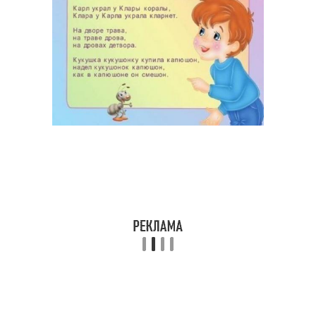
Скороговорки для
Смешные скороговорки
чистой дикции
Скороговорки в
Длинные скороговорки
обучении
Различия в сложных
Английские
скороговорках
скороговорки
Скороговорки с
переводом