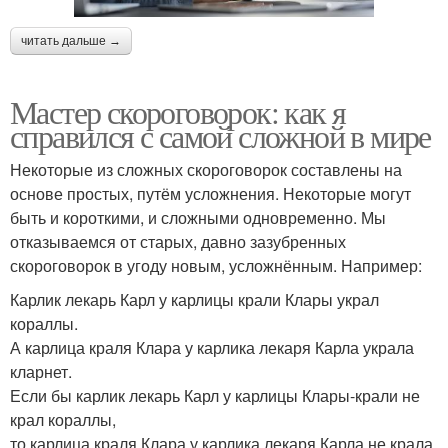
читать дальше →
Мастер скороговорок: как я
справился с самой сложной в мире
Некоторые из сложных скороговорок составлены на
основе простых, путём усложнения. Некоторые могут
быть и короткими, и сложными одновременно. Мы
отказываемся от старых, давно зазубренных
скороговорок в угоду новым, усложнённым. Например:
Карлик лекарь Карл у карлицы крали Клары украл
кораллы.
А карлица краля Клара у карлика лекаря Карла украла
кларнет.
Если бы карлик лекарь Карл у карлицы Клары-крали не
крал кораллы,
то карлица краля Клара у карлика лекаря Карла не крала