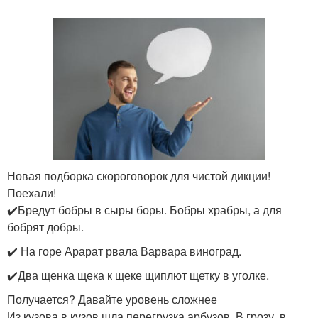
Новая подборка скороговорок для чистой дикции!
Поехали!
✔️Бредут бобры в сыры боры. Бобры храбры, а для
бобрят добры.
✔️ На горе Арарат рвала Варвара виноград.
✔️Два щенка щека к щеке щиплют щетку в уголке.
Получается? Давайте уровень сложнее
Из кузова в кузов шла перегрузка арбузов. В грозу, в