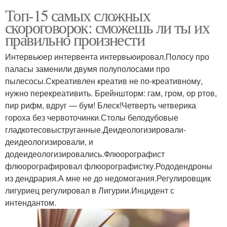
Топ-15 самых сложных
скороговорок: сможешь ли ты их
правильно произнести
Интервьюер интервента интервьюировал.Полосу про
паласы заменили двумя полуполосами про
пылесосы.Скреативлен креатив не по-креативному,
нужно перекреативить. Брейншторм: гам, гром, ор ртов,
пир рифм, вдруг — бум! Блеск!Четверть четверика
гороха без червоточинки.Столы белодубовые
гладкотесовыструганные.Деидеологизировали-
деидеологизировали, и
додеидеологизировались.Флюорографист
флюорографировал флюорографистку.Рододендроны
из дендрария.А мне не до недомогания.Регулировщик
лигуриец регулировал в Лигурии.Инцидент с
интендантом.