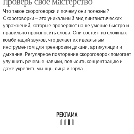
проверь своё мастерство
Что такое скороговорки и почему они полезны?
Скороговорки – это уникальный вид лингвистических
Скороговорки для
упражнений, которые проверяют наше умение быстро и
Длинные скороговорки
чистой дикции
правильно произносить слова. Они состоят из сложных
комбинаций звуков, что делает их идеальным
инструментом для тренировки дикции, артикуляции и
дыхания. Регулярное повторение скороговорок помогает
Скороговорки по
Сложная скороговорка
улучшить речевые навыки, повысить концентрацию и
уровню
даже укрепить мышцы лица и горла.
Скороговорки для
Скороговорки для
детей
развития
Скороговорки на
Сложности среди
русском языке
скороговорок