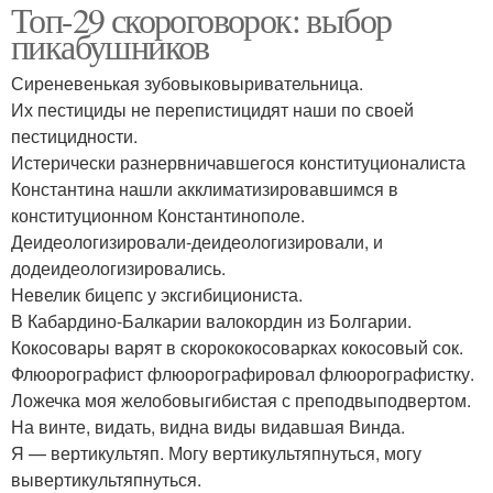
Топ-29 скороговорок: выбор
пикабушников
Сиреневенькая зубовыковыривательница.
Их пестициды не перепистицидят наши по своей
пестицидности.
Истерически разнервничавшегося конституционалиста
Константина нашли акклиматизировавшимся в
конституционном Константинополе.
Деидеологизировали-деидеологизировали, и
додеидеологизировались.
Невелик бицепс у эксгибициониста.
В Кабардино-Балкарии валокордин из Болгарии.
Кокосовары варят в скорококосоварках кокосовый сок.
Флюорографист флюорографировал флюорографистку.
Ложечка моя желобовыгибистая с преподвыподвертом.
На винте, видать, видна виды видавшая Винда.
Я — вертикультяп. Могу вертикультяпнуться, могу
вывертикультяпнуться.