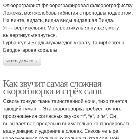
Флюорографист флюорографировал флюорографистку.
Ложечка моя желобовыгибистая с преподвыподвертом.
На винте, видать, видна виды видавшая Винда.
Я — вертикультяп. Могу вертикультяпнуться, могу
вывертикультяпнуться.
Гурбангулы Бердымухамедов украл у Танирбергена
Бердонгарова кораллы.
читать дальше →
Как звучит самая сложная
скороговорка из трёх слов
Сквозь тонкую ткань таинственной ночи, тихо тянется
тающий туман. – Эта скороговорка требует точного
произношения согласных звуков “т”, “н”, и “м”. Он
вызывает вас предельно внимательно контролировать
вашу дикцию и ударение в словах. Сквозь четыре
чередующихся солнечных солнца считал седьмой