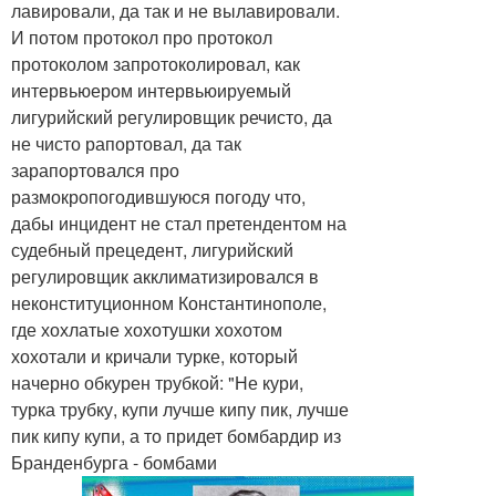
лавировали, да так и не вылавировали.
И потом протокол про протокол
протоколом запротоколировал, как
интервьюером интервьюируемый
лигурийский регулировщик речисто, да
не чисто рапортовал, да так
зарапортовался про
размокропогодившуюся погоду что,
дабы инцидент не стал претендентом на
судебный прецедент, лигурийский
регулировщик акклиматизировался в
неконституционном Константинополе,
где хохлатые хохотушки хохотом
хохотали и кричали турке, который
начерно обкурен трубкой: "Не кури,
турка трубку, купи лучше кипу пик, лучше
пик кипу купи, а то придет бомбардир из
Бранденбурга - бомбами