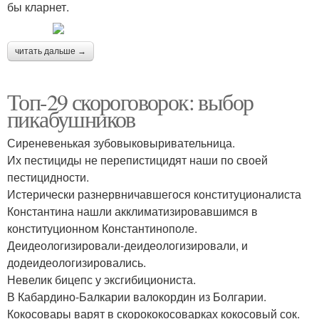
бы кларнет.
читать дальше →
Топ-29 скороговорок: выбор
пикабушников
Сиреневенькая зубовыковыривательница.
Их пестициды не перепистицидят наши по своей
пестицидности.
Истерически разнервничавшегося конституционалиста
Константина нашли акклиматизировавшимся в
конституционном Константинополе.
Деидеологизировали-деидеологизировали, и
додеидеологизировались.
Невелик бицепс у эксгибициониста.
В Кабардино-Балкарии валокордин из Болгарии.
Кокосовары варят в скорококосоварках кокосовый сок.