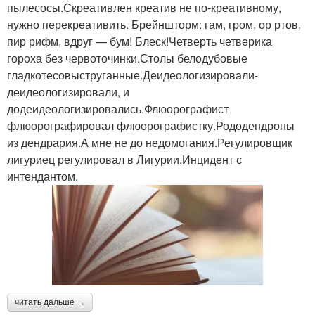
пылесосы.Скреативлен креатив не по-креативному,
нужно перекреативить. Брейншторм: гам, гром, ор ртов,
пир рифм, вдруг — бум! Блеск!Четверть четверика
гороха без червоточинки.Столы белодубовые
гладкотесовыструганные.Деидеологизировали-
деидеологизировали, и
додеидеологизировались.Флюорографист
флюорографировал флюорографистку.Рододендроны
из дендрария.А мне не до недомогания.Регулировщик
лигуриец регулировал в Лигурии.Инцидент с
интендантом.
читать дальше →