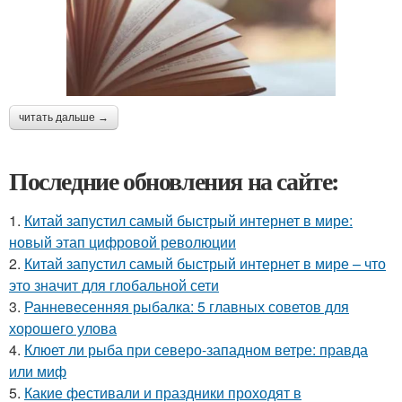
читать дальше →
Последние обновления на сайте:
1.
Китай запустил самый быстрый интернет в мире:
новый этап цифровой революции
2.
Китай запустил самый быстрый интернет в мире – что
это значит для глобальной сети
3.
Ранневесенняя рыбалка: 5 главных советов для
хорошего улова
4.
Клюет ли рыба при северо-западном ветре: правда
или миф
5.
Какие фестивали и праздники проходят в