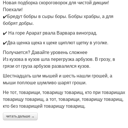
Новая подборка скороговорок для чистой дикции!
Поехали!
✔️Бредут бобры в сыры боры. Бобры храбры, а для
бобрят добры.
✔️ На горе Арарат рвала Варвара виноград.
✔️Два щенка щека к щеке щиплют щетку в уголке.
Получается? Давайте уровень сложнее
Из кузова в кузов шла перегрузка арбузов. В грозу, в
грязи от груза арбузов развалился кузов.
Шестнадцать шли мышей и шесть нашли грошей, а
мыши поплоше шумливо шарят гроши.
Не тот, товарищи, товарищу товарищ, кто при товарищах
товарищу товарищ, а тот, товарищи, товарищу товарищ,
кто без товарищей товарищу товарищ.
читать дальше →