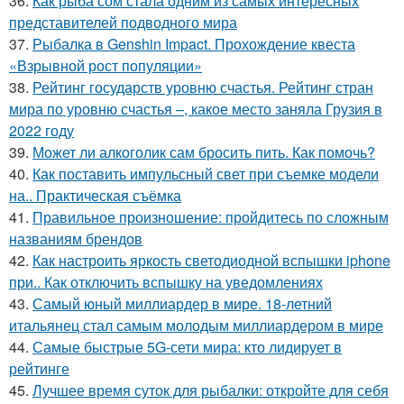
36.
Как рыба сом стала одним из самых интересных
представителей подводного мира
37.
Рыбалка в Genshin Impact. Прохождение квеста
«Взрывной рост популяции»
38.
Рейтинг государств уровню счастья. Рейтинг стран
мира по уровню счастья –, какое место заняла Грузия в
2022 году
39.
Может ли алкоголик сам бросить пить. Как помочь?
40.
Как поставить импульсный свет при съемке модели
на.. Практическая съёмка
41.
Правильное произношение: пройдитесь по сложным
названиям брендов
42.
Как настроить яркость светодиодной вспышки iphone
при.. Как отключить вспышку на уведомлениях
43.
Самый юный миллиардер в мире. 18-летний
итальянец стал самым молодым миллиардером в мире
44.
Самые быстрые 5G-сети мира: кто лидирует в
рейтинге
45.
Лучшее время суток для рыбалки: откройте для себя