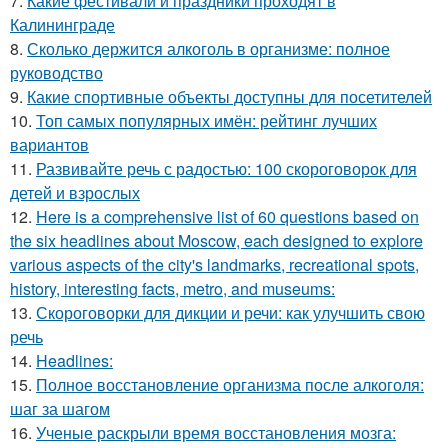
7.
Какие фестивали и праздники проходят в
Калининграде
8.
Сколько держится алкоголь в организме: полное
руководство
9.
Какие спортивные объекты доступны для посетителей
10.
Топ самых популярных имён: рейтинг лучших
вариантов
11.
Развивайте речь с радостью: 100 скороговорок для
детей и взрослых
12.
Here is a comprehensive list of 60 questions based on
the six headlines about Moscow, each designed to explore
various aspects of the city's landmarks, recreational spots,
history, interesting facts, metro, and museums:
13.
Скороговорки для дикции и речи: как улучшить свою
речь
14.
Headlines:
15.
Полное восстановление организма после алкоголя:
шаг за шагом
16.
Ученые раскрыли время восстановления мозга: