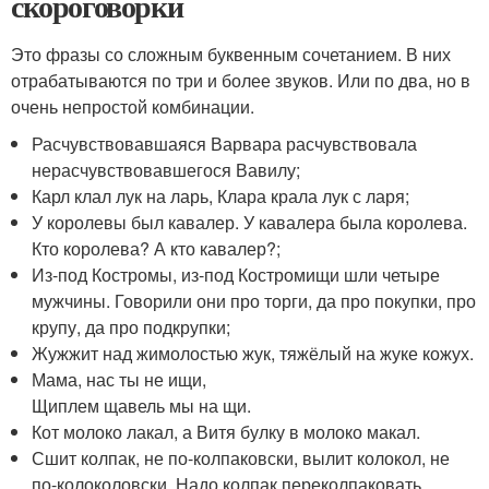
скороговорки
Это фразы со сложным буквенным сочетанием. В них
отрабатываются по три и более звуков. Или по два, но в
очень непростой комбинации.
Расчувствовавшаяся Варвара расчувствовала
нерасчувствовавшегося Вавилу;
Карл клал лук на ларь, Клара крала лук с ларя;
У королевы был кавалер. У кавалера была королева.
Кто королева? А кто кавалер?;
Из-под Костромы, из-под Костромищи шли четыре
мужчины. Говорили они про торги, да про покупки, про
крупу, да про подкрупки;
Жужжит над жимолостью жук, тяжёлый на жуке кожух.
Мама, нас ты не ищи,
Щиплем щавель мы на щи.
Кот молоко лакал, а Витя булку в молоко макал.
Сшит колпак, не по-колпаковски, вылит колокол, не
по-колоколовски. Надо колпак переколпаковать,