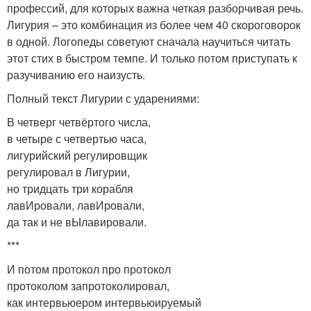
профессий, для которых важна четкая разборчивая речь.
Лигурия – это комбинация из более чем 40 скороговорок
в одной. Логопеды советуют сначала научиться читать
этот стих в быстром темпе. И только потом приступать к
разучиванию его наизусть.
Полный текст Лигурии с ударениями:
В четверг четвёртого числа,
в четыре с четвертью часа,
лигурийский регулировщик
регулировал в Лигурии,
но тридцать три корабля
лавИровали, лавИровали,
да так и не вЫлавировали.
***
И потом протокол про протокол
протоколом запротоколировал,
как интервьюером интервьюируемый