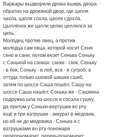
Варвары выдворили дрова вширь двора
обратно на дровяной двор, где цапля
чахла, цапля сохла, цапля сдохла.
Цыплёнок же цапли цепко цеплялся за
цепь.
Молодец против овец, а против
молодца сам овца, которой носит Сеня
сено в сани, потом везет Сенька Соньку
с Санькой на санках: санки - скок, Сеньку
- в бок, Соньку - в лоб, все - в сугроб, а
оттуда только шапкой шишки сшиб,
затем по шоссе Саша пошёл, Сашу на
шоссе Саша нашёл; Сонька же - Сашкина
подружка шла по шоссе и сосала сушку,
да притом у Соньки-вертушки во рту
ещё и три ватрушки - аккурат в медовик,
но ей не до медовика - Сонька и с
ватрушками во рту пономаря
перепономарит, перевыпономарит: