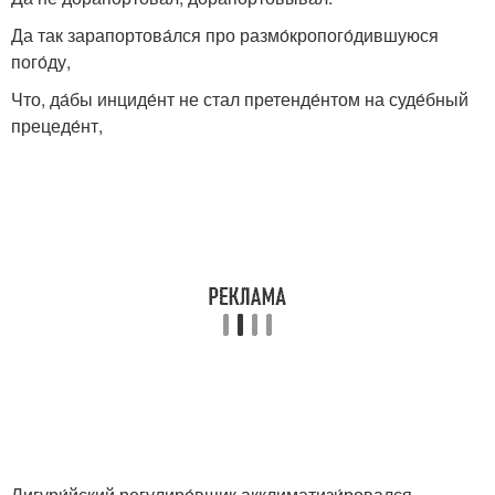
Да так зарапортова́лся про размо́кропого́дившуюся
пого́ду,
Что, да́бы инциде́нт не стал претенде́нтом на суде́бный
прецеде́нт,
Лигури́йский регулиро́вщик акклиматизи́ровался