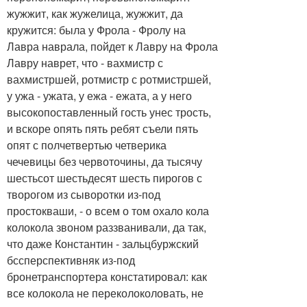
жужжит, как жужелица, жужжит, да
кружится: была у Фрола - Фролу на
Лавра наврала, пойдет к Лавру на Фрола
Лавру наврет, что - вахмистр с
вахмистршей, ротмистр с ротмистршей,
у ужа - ужата, у ежа - ежата, а у него
высокопоставленный гость унес трость,
и вскоре опять пять ребят съели пять
опят с полчетвертью четверика
чечевицы без червоточины, да тысячу
шестьсот шестьдесят шесть пирогов с
творогом из сыворотки из-под
простокваши, - о всем о том охало кола
колокола звоном раззванивали, да так,
что даже Константин - зальцбуржский
бссперспективняк из-под
бронетранспортера констатировал: как
все колокола не переколоколовать, не