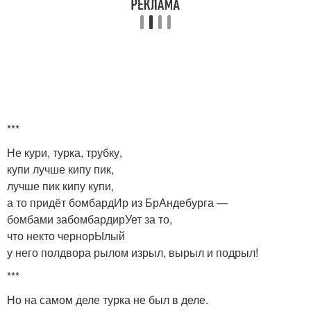
***
Не кури, турка, трубку,
купи лучше кипу пик,
лучше пик кипу купи,
а то придёт бомбардИр из БрАндебурга —
бомбами забомбардирУет за то,
что некто чернорЫлый
у него полдвора рылом изрыл, вырыл и подрыл!
***
Но на самом деле турка не был в деле.