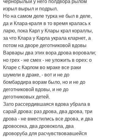
чернорылый у него полдвора рылом
изрыл вырыл и подрыл.
Но на самом деле турка не был в деле,
да и Клара-краля в то время кралась к
ларю, пока Карл у Клары крал кораллы,
за что Клара у Карла украла кларнет, а
потом на дворе деготниковой вдовы
Варвары два этих вора дрова воровали;
но грех - не смех - не уложить в орех: о
Кларе с Карлом во мраке все раки
шумели в драке, - вот и не до
бомбардира ворам было, но и не до
деготниковой вдовы, и не до
деготниковых детей.
Зато рассердившаяся вдова убрала в
сарай дрова: раз дрова, два дрова, три
дрова - не вместились все дрова, и два
дровосека, два дровокола, два
дроворуба для расчувствовавшейся