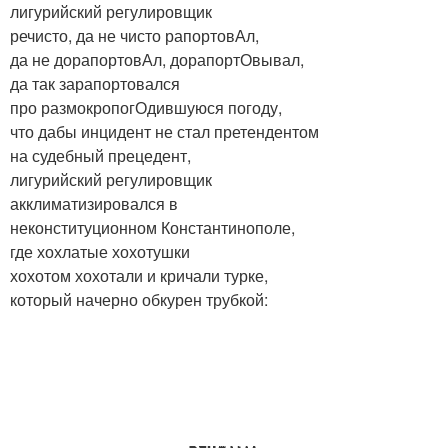
лигурийский регулировщик
речисто, да не чисто рапортовАл,
да не дорапортовАл, дорапортОвывал,
да так зарапортовался
про размокропогОдившуюся погоду,
что дабы инцидент не стал претендентом
на судебный прецедент,
лигурийский регулировщик
акклиматизировался в
неконституционном Константинополе,
где хохлатые хохотушки
хохотом хохотали и кричали турке,
который начерно обкурен трубкой: