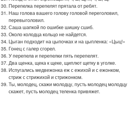
Перепелка перепелят прятала от ребят.
Наш голова вашего голову головой переголовил,
перевыголовил.
Саша шапкой по ошибке шишку сшиб.
Около колодца кольцо не найдется.
Цыган подходит на цыпочках и на цыпленка: «Цыц!»
Гонец с галер сгорел.
У перепелa и перепелки пять перепелят.
Два щенка, щека к щеке, щиплют щетку в уголке.
Испугались медвежонка еж с ежихой и с ежонком,
стриж с стрижихой и стрижонком.
Ты, молодец, скажи молодцу, пусть молодец молодцу
скажет, пусть молодец теленка привяжет.