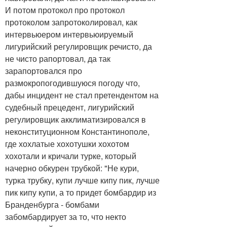
И потом протокол про протокол
протоколом запротоколировал, как
интервьюером интервьюируемый
лигурийский регулировщик речисто, да
не чисто рапортовал, да так
зарапортовался про
размокропогодившуюся погоду что,
дабы инцидент не стал претендентом на
судебный прецедент, лигурийский
регулировщик акклиматизировался в
неконституционном Константинополе,
где хохлатые хохотушки хохотом
хохотали и кричали турке, который
начерно обкурен трубкой: "Не кури,
турка трубку, купи лучше кипу пик, лучше
пик кипу купи, а то придет бомбардир из
Бранденбурга - бомбами
забомбардирует за то, что некто