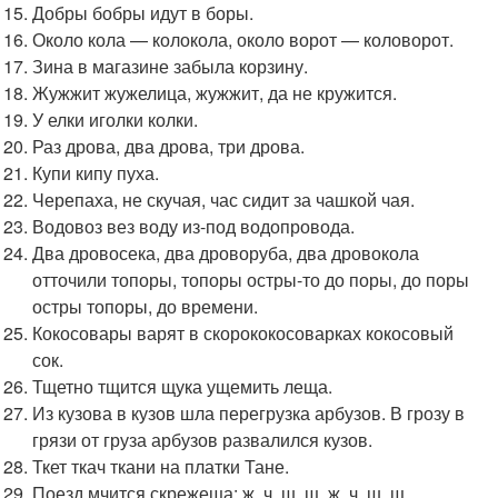
Добры бобры идут в боры.
Около кола — колокола, около ворот — коловорот.
Зина в магазине забыла корзину.
Жужжит жужелица, жужжит, да не кружится.
У елки иголки колки.
Раз дрова, два дрова, три дрова.
Купи кипу пуха.
Черепаха, не скучая, час сидит за чашкой чая.
Водовоз вез воду из-под водопровода.
Два дровосека, два дроворуба, два дровокола
отточили топоры, топоры остры-то до поры, до поры
остры топоры, до времени.
Кокосовары варят в скорококосоварках кокосовый
сок.
Тщетно тщится щука ущемить леща.
Из кузова в кузов шла перегрузка арбузов. В грозу в
грязи от груза арбузов развалился кузов.
Ткет ткач ткани на платки Тане.
Поезд мчится скрежеща: ж, ч, ш, щ, ж, ч, ш, щ.