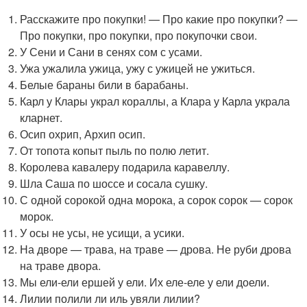
Расскажите про покупки! — Про какие про покупки? —
Про покупки, про покупки, про покупочки свои.
У Сени и Сани в сенях сом с усами.
Ужа ужалила ужица, ужу с ужицей не ужиться.
Белые бараны били в барабаны.
Карл у Клары украл кораллы, а Клара у Карла украла
кларнет.
Осип охрип, Архип осип.
От топота копыт пыль по полю летит.
Королева кавалеру подарила каравеллу.
Шла Саша по шоссе и сосала сушку.
С одной сорокой одна морока, а сорок сорок — сорок
морок.
У осы не усы, не усищи, а усики.
На дворе — трава, на траве — дрова. Не руби дрова
на траве двора.
Мы ели-ели ершей у ели. Их еле-еле у ели доели.
Лилии полили ли иль увяли лилии?