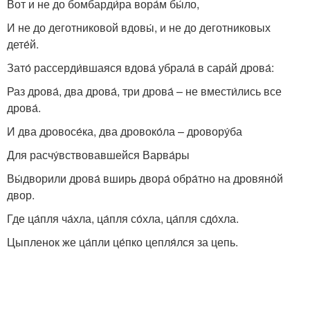
Вот и не до бомбарди́ра вора́м бы́ло,
И не до деготниковой вдовы́, и не до деготниковых
дете́й.
Зато́ рассерди́вшаяся вдова́ убрала́ в сара́й дрова́:
Раз дрова́, два дрова́, три дрова́ – не вмести́лись все
дрова́.
И два дровосе́ка, два дровоко́ла – дровору́ба
Для расчу́вствовавшейся Варва́ры
Вы́дворили дрова́ вширь двора́ обра́тно на дровяно́й
двор.
Где ца́пля ча́хла, ца́пля со́хла, ца́пля сдо́хла.
Цыпленок же ца́пли це́пко цепля́лся за цепь.