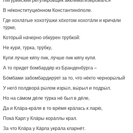
В не́конституцио́нном Константино́поле.
Где хохла́тые хохоту́шки хо́хотом хохота́ли и крича́ли
ту́рке,
Кото́рый на́черно обку́рен тру́бкой:
Не кури́, ту́рка, тру́бку,
Купи́ лу́чше ки́пу пик, лу́чше пик ки́пу купи́.
А то придет бомбарди́р из Бранденбу́рга –
Бо́мбами забомбардиру́ет за то, что не́кто черноры́лый
У него́ полдвора́ ры́лом изры́л, вы́рыл и подры́л.
Но на са́мом де́ле ту́рка не́ был в де́ле,
Да и Кла́ра-кра́ля в то вре́мя кра́лась к ларю́,
Пока́ Карл у Кла́ры кора́ллы крал.
За что Кла́ра у Ка́рла укра́ла кларне́т.