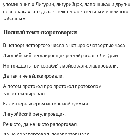
упоминания о Лигурии, лигурийцах, лавочниках и других
персонажах, что делает текст увлекательным и немного
забавным.
Полный текст скороговорки
В четве́рг четвертого числа́ в четы́ре с че́твертью часа́
Лигури́йский регулиро́вщик регули́ровал в Лигу́рии.
Но три́дцать три корабля́ лави́ровали, лави́ровали,
Да так и не вы́лавировали.
А пото́м протоко́л про протоко́л протоко́лом
запротоколи́ровал.
Как интервьюе́ром интервьюи́руемый,
Лигури́йский регулиро́вщик,
Речи́сто, да не чи́сто рапортова́л.
Да не́ дорапортова́л, дорапорто́вывал.