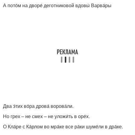
А пото́м на дворе́ деготниковой вдовы́ Варва́ры
Два э́тих во́ра дрова́ ворова́ли.
Но грех – не смех – не уложи́ть в оре́х.
О Кла́ре с Ка́рлом во мра́ке все ра́ки шуме́ли в дра́ке.