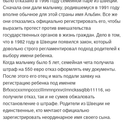
было отказано в 1996 году семейной паре из Швеции.
Сначала они дали мальчику, родившемуся в 1991 году
вполне обычное для этой страны имя Альбин. Все же
они отказались официально регистрировать его, чтобы
выразить протест против вмешательства
государственных органов в жизнь граждан. Дело в том,
что в 1982 году в Швеции появился закон, который
довольно строго регламентировал подход родителей к
выбору имени ребенка.
Когда мальчику было 5 лет, семейная чета получила
штраф на 550 евро отказ оформлять ему документы.
После этого его отец и мать подали заявку на
регистрацию ребенка под именем
Brfxxccxxmnpcccclllmmnprxvclmnckssqlbb11116, но
получили отказ, так и не сумев обжаловать
постановление о штрафе. Родители из Швеции не
единственные, кто мечтают официально
зарегистрировать неординарное имя своего сына.