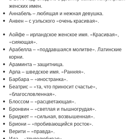
женских имен.
Аннабель – любящая и нежная девушка.
Анвен – с уэльского «очень красивая».
Аойфе – ирландское женское имя. «Красивая»,
«сияющая».
Арабелла – «поддавшаяся молитве». Латинские
корни.
Араминта – защитница.
Арла – шведское имя. «Ранняя».
Барбара – «иностранка».
Беатрис – «та, что приносит счастье»,
«благословленная».
Блоссом – «расцветающая».
Бронвин – «светлая и пышногрудая».
Бриджет – «сильная, возвышенная».
Бриони – «пробивающийся росток».
Верити – «правда».
Ида – «трудолюбивая».