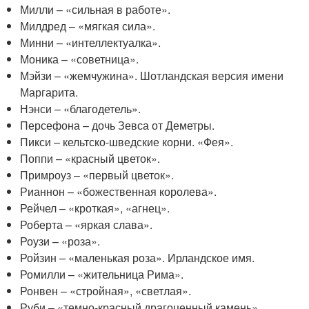
Милли – «сильная в работе».
Милдред – «мягкая сила».
Минни – «интеллектуалка».
Моника – «советница».
Мэйзи – «жемчужина». Шотландская версия имени
Маргарита.
Нэнси – «благодетель».
Персефона – дочь Зевса от Деметры.
Пикси – кельтско-шведские корни. «Фея».
Поппи – «красный цветок».
Примроуз – «первый цветок».
Рианнон – «божественная королева».
Рейчел – «кроткая», «агнец».
Роберта – «яркая слава».
Роузи – «роза».
Ройзин – «маленькая роза». Ирландское имя.
Ромилли – «жительница Рима».
Ронвен – «стройная», «светлая».
Руби – «темно-красный драгоценный камень».