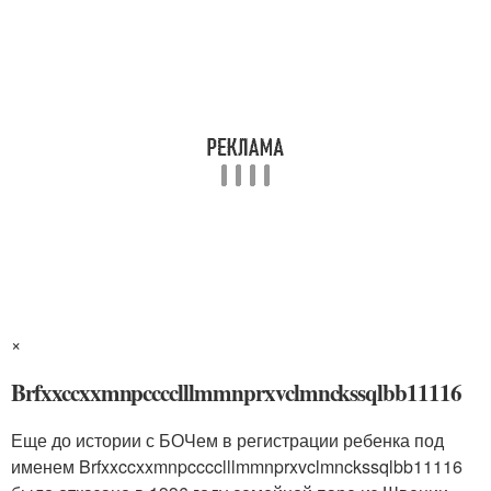
×
Brfxxccxxmnpcccclllmmnprxvclmnckssqlbb11116
Еще до истории с БОЧем в регистрации ребенка под
именем Brfxxccxxmnpcccclllmmnprxvclmnckssqlbb11116