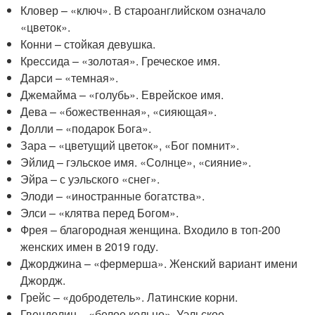
Кловер – «ключ». В староанглийском означало
«цветок».
Конни – стойкая девушка.
Крессида – «золотая». Греческое имя.
Дарси – «темная».
Джемайма – «голубь». Еврейское имя.
Дева – «божественная», «сияющая».
Долли – «подарок Бога».
Зара – «цветущий цветок», «Бог помнит».
Эйлид – гэльское имя. «Солнце», «сияние».
Эйра – с уэльского «снег».
Элоди – «иностранные богатства».
Элси – «клятва перед Богом».
Фрея – благородная женщина. Входило в топ-200
женских имен в 2019 году.
Джорджина – «фермерша». Женский вариант имени
Джордж.
Грейс – «добродетель». Латинские корни.
Гвендолин – «белое кольцо». Уэльское