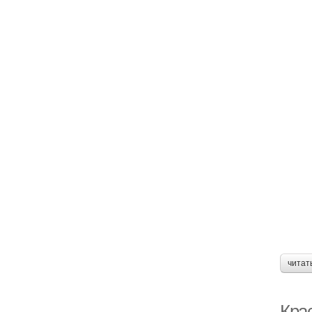
читат
Кра