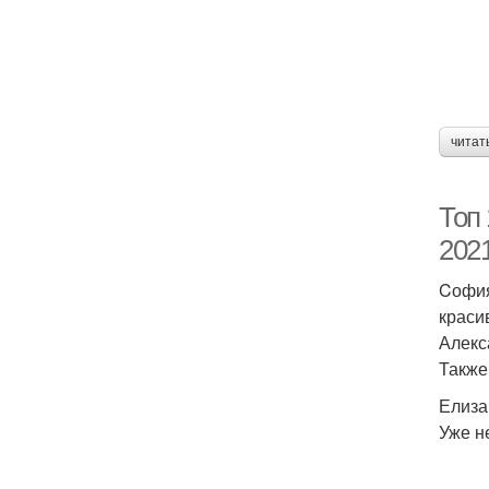
читат
Топ
2021
Cофия 
краси
Алекс
Также
Елизав
Уже н