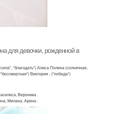
на для девочки, рожденной в
 "сила", "благодать") Алиса Полина (солнечная,
"бессмертная") Виктория , ("победа")
Василиса, Вероника .
на, Милана, Арина .