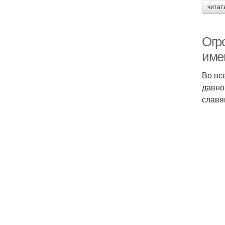
читат
Огр
име
Во вс
давно
славя