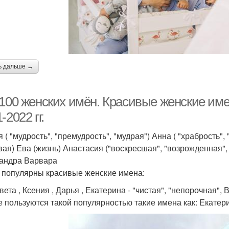
ь дальше →
 100 женских имён. Красивые женские име
-2022 гг.
( "мудрость", "премудрость", "мудрая") Анна ( "храбрость",
вая) Ева (жизнь) Анастасия ("воскресшая", "возрожденная", 
андра Варвара
 популярны красивые женские имена:
ета , Ксения , Дарья , Екатерина - "чистая", "непорочная", 
е пользуются такой популярностью такие имена как: Екатери