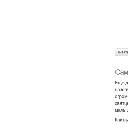
читат
Сам
Еще д
назов
огром
святц
малыш
Как в