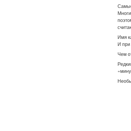
Самые
Многи
поэто
счита
Имя к
И при
Чем о
Редки
«мину
Необы