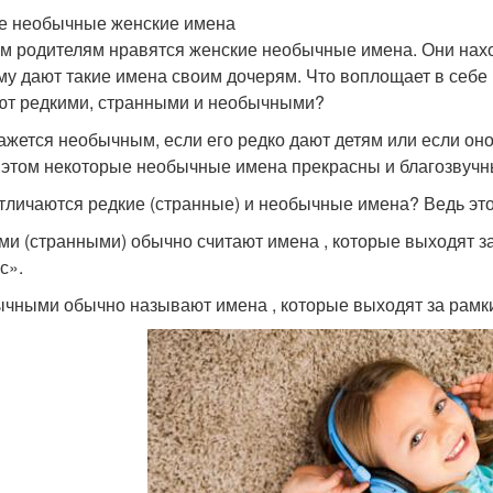
 необычные женские имена
м родителям нравятся женские необычные имена. Они нахо
му дают такие имена своим дочерям. Что воплощает в себе
ют редкими, странными и необычными?
ажется необычным, если его редко дают детям или если он
 этом некоторые необычные имена прекрасны и благозвучн
тличаются редкие (странные) и необычные имена? Ведь это 
ми (странными) обычно считают имена , которые выходят з
с».
чными обычно называют имена , которые выходят за рамки