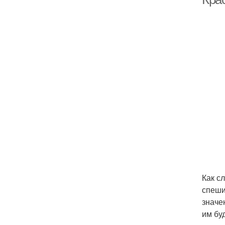
Как с
спеши
значе
им бу