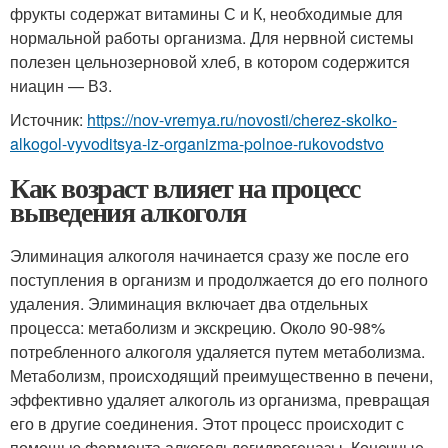
фрукты содержат витамины С и К, необходимые для
нормальной работы организма. Для нервной системы
полезен цельнозерновой хлеб, в котором содержится
ниацин — В3.
Источник:
https://nov-vremya.ru/novosti/cherez-skolko-
alkogol-vyvoditsya-iz-organizma-polnoe-rukovodstvo
Как возраст влияет на процесс
выведения алкоголя
Элиминация алкоголя начинается сразу же после его
поступления в организм и продолжается до его полного
удаления. Элиминация включает два отдельных
процесса: метаболизм и экскрецию. Около 90-98%
потребленного алкоголя удаляется путем метаболизма.
Метаболизм, происходящий преимущественно в печени,
эффективно удаляет алкоголь из организма, превращая
его в другие соединения. Этот процесс происходит с
помощью фермента алкогольдегидрогеназы. Конечные