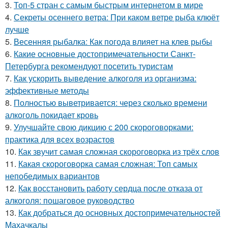
3.
Топ-5 стран с самым быстрым интернетом в мире
4.
Секреты осеннего ветра: При каком ветре рыба клюёт
лучше
5.
Весенняя рыбалка: Как погода влияет на клев рыбы
6.
Какие основные достопримечательности Санкт-
Петербурга рекомендуют посетить туристам
7.
Как ускорить выведение алкоголя из организма:
эффективные методы
8.
Полностью выветривается: через сколько времени
алкоголь покидает кровь
9.
Улучшайте свою дикцию с 200 скороговорками:
практика для всех возрастов
10.
Как звучит самая сложная скороговорка из трёх слов
11.
Какая скороговорка самая сложная: Топ самых
непобедимых вариантов
12.
Как восстановить работу сердца после отказа от
алкоголя: пошаговое руководство
13.
Как добраться до основных достопримечательностей
Махачкалы