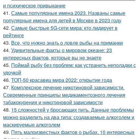
и психическое привыкание
41.
Самые популярные имена 2023. Названы самые
популярные имена для детей в Москве в 2023 году
42.
Самые быстрые 5G-сети мира: кто лидирует в
рейтинге
43.
Все, что нужно знать о ловле рыбы на приманки
44.
Удивительные факты о мировом океане: 23
интересных фактов, которые вы не знаете
45.
Поймай рыбу без проблем: как устранить неполадки с
удочкой
46.
ТОП-50 красавиц мира 2022: открытие года
47.
Комплексное лечение никотиновой зависимости.
Современные принципы медикаментозного лечения
табакокурения и никотиновой зависимости
48.
15 сложностей у бросающих пить. Данные проблемы
можно разделить на два типа: создаваемые алкоголем и
маскируемые алкоголем
49.
Пять малоизвестных фактов о рыбах. 10 интересных