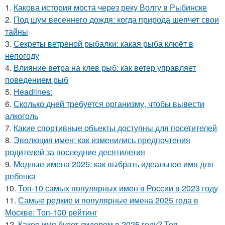
1.
Какова история моста через реку Волгу в Рыбинске
2.
Под шум весеннего дождя: когда природа шепчет свои
тайны
3.
Секреты ветреной рыбалки: какая рыба клюёт в
непогоду
4.
Влияние ветра на клев рыб: как ветер управляет
поведением рыб
5.
Headlines:
6.
Сколько дней требуется организму, чтобы вывести
алкоголь
7.
Какие спортивные объекты доступны для посетителей
8.
Эволюция имен: как изменились предпочтения
родителей за последние десятилетия
9.
Модные имена 2025: как выбрать идеальное имя для
ребенка
10.
Топ-10 самых популярных имен в России в 2023 году
11.
Самые редкие и популярные имена 2025 года в
Москве: Топ-100 рейтинг
12.
Какое имя будет лидером в 2025 году? Топ