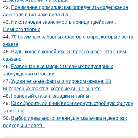
42.
Понимание промилле: как определить содержание
алкоголя в бутылке пива 0.5
43.
Никотиновая зависимость принцип действия.
Немного теории
44.
70 безумных забавных фактов о мире, которые вы не
знаете
45.
Виды кофе в кофейнях. Эспрессо и всё, что с ним
связано
46.
Развенчанные мифы: 10 самых популярных
заблуждений о России
47.
Удивительные факты о мировом океане: 23
интересных фактов, которые вы не знаете
48.
Граненый стакан: загадки и тайны
49.
Как сбросить лишний вес и вернуть стройную фигуру
за месяц
50.
Выбор идеального имени для мальчика и девочки:
подходы и советы