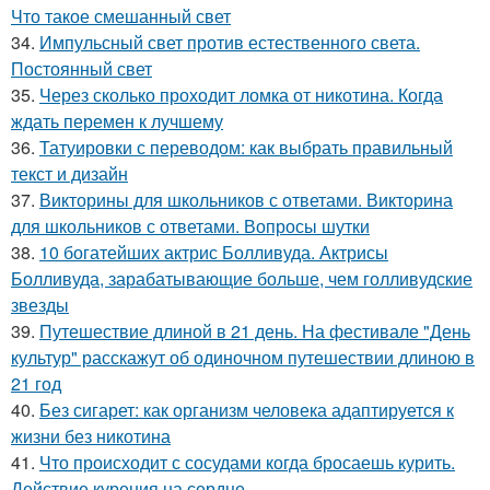
Что такое смешанный свет
34.
Импульсный свет против естественного света.
Постоянный свет
35.
Через сколько проходит ломка от никотина. Когда
ждать перемен к лучшему
36.
Татуировки с переводом: как выбрать правильный
текст и дизайн
37.
Викторины для школьников с ответами. Викторина
для школьников с ответами. Вопросы шутки
38.
10 богатейших актрис Болливуда. Актрисы
Болливуда, зарабатывающие больше, чем голливудские
звезды
39.
Путешествие длиной в 21 день. На фестивале "День
культур" расскажут об одиночном путешествии длиною в
21 год
40.
Без сигарет: как организм человека адаптируется к
жизни без никотина
41.
Что происходит с сосудами когда бросаешь курить.
Действие курения на сердце