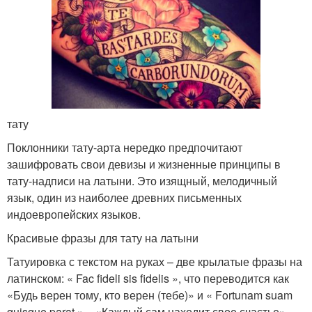
тату
Поклонники тату-арта нередко предпочитают
зашифровать свои девизы и жизненные принципы в
тату-надписи на латыни. Это изящный, мелодичный
язык, один из наиболее древних письменных
индоевропейских языков.
Красивые фразы для тату на латыни
Татуировка с текстом на руках – две крылатые фразы на
латинском: « Fac fideli sis fidelis », что переводится как
«Будь верен тому, кто верен (тебе)» и « Fortunam suam
quisque parat » – «Каждый сам находит свое счастье»