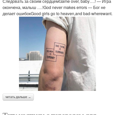
Следовать за своим сердцемGame over, baby….! — Игра
окончена, малыш ….!God never makes errors — Бог не
делает ошибокGood girls go to heaven,and bad-wherewant.
читать дальше →