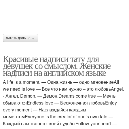
читать дальше →
Красивые надписи тату для
девушек со смыслом. Женские
надписи на английском языке
A life is a moment. — Одна жизнь — одно мгновениеAll
we need is love — Все что нам нужно – это любовьAngel.
- Ангел. Demon. — Демон.Dreams come true — Мечты
сбываютсяEndless love — Бесконечная любовьEnjoy
every moment — Наслаждайся каждым
моментомEveryone is the creator of one’s own fate —
Каждый сам творец своей судьбыFollow your heart —