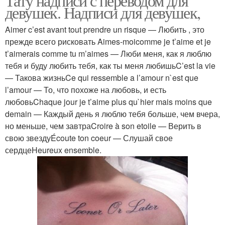
Тату надписи с переводом для
девушек. Надписи для девушек,
Aimer c’est avant tout prendre un risque — Любить , это
прежде всего рисковать Aimes-moicomme je t’aime et je
t’aimerais comme tu m’aimes — Люби меня, как я люблю
тебя и буду любить тебя, как ты меня любишьC’est la vie
— Такова жизньCe qui ressemble a l’amour n`est que
l’amour — То, что похоже на любовь, и есть
любовьChaque jour je t’aime plus qu`hier mais moins que
demain — Каждый день я люблю тебя больше, чем вчера,
но меньше, чем завтраCroire à son etoile — Верить в
свою звездуÉcoute ton coeur — Слушай свое
сердцеHeureux ensemble.