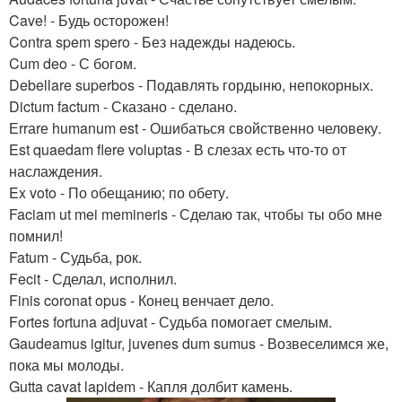
Cave! - Будь осторожен!
Contra spem spero - Без надежды надеюсь.
Cum deo - С богом.
Debellare superbos - Подавлять гордыню, непокорных.
Dictum factum - Сказано - сделано.
Еrrаrе humanum est - Ошибаться свойственно человеку.
Est quaedam flere voluptas - В слезах есть что-то от
наслаждения.
Ex voto - По обещанию; по обету.
Faciam ut mei memineris - Сделаю так, чтобы ты обо мне
помнил!
Fatum - Судьба, рок.
Fecit - Сделал, исполнил.
Finis coronat opus - Конец венчает дело.
Fortes fortuna adjuvat - Судьба помогает смелым.
Gaudeamus igitur, juvenes dum sumus - Возвеселимся же,
пока мы молоды.
Gutta cavat lapidem - Капля долбит камень.