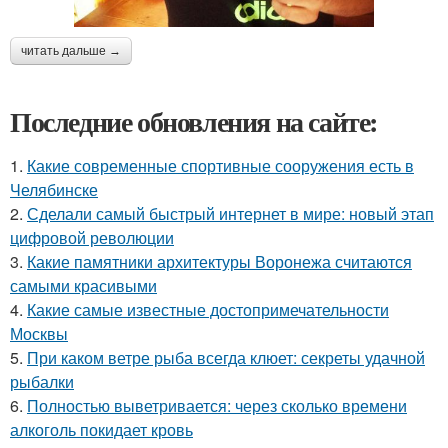
читать дальше →
Последние обновления на сайте:
1.
Какие современные спортивные сооружения есть в
Челябинске
2.
Сделали самый быстрый интернет в мире: новый этап
цифровой революции
3.
Какие памятники архитектуры Воронежа считаются
самыми красивыми
4.
Какие самые известные достопримечательности
Москвы
5.
При каком ветре рыба всегда клюет: секреты удачной
рыбалки
6.
Полностью выветривается: через сколько времени
алкоголь покидает кровь