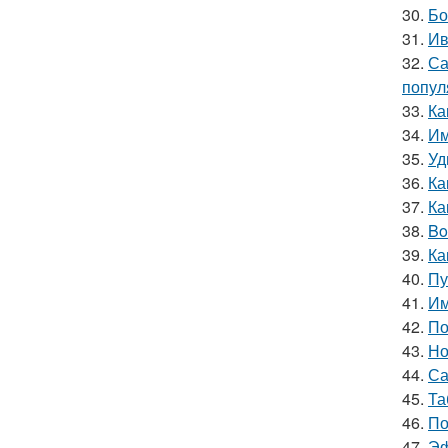
30.
Бо
31.
Ив
32.
Са
попул
33.
Ка
34.
Им
35.
Уд
36.
Ка
37.
Ка
38.
Bo
39.
Ка
40.
Пу
41.
Им
42.
По
43.
Но
44.
Са
45.
Та
46.
По
47.
Эф