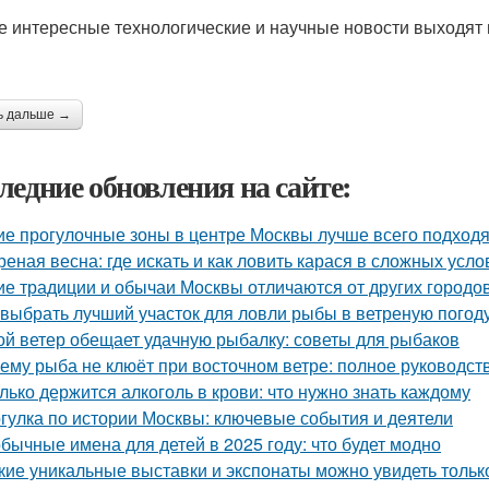
 интересные технологические и научные новости выходят в
ь дальше →
ледние обновления на сайте:
ие прогулочные зоны в центре Москвы лучше всего подходя
реная весна: где искать и как ловить карася в сложных усло
ие традиции и обычаи Москвы отличаются от других городо
 выбрать лучший участок для ловли рыбы в ветреную погод
ой ветер обещает удачную рыбалку: советы для рыбаков
ему рыба не клюёт при восточном ветре: полное руководст
лько держится алкоголь в крови: что нужно знать каждому
гулка по истории Москвы: ключевые события и деятели
бычные имена для детей в 2025 году: что будет модно
кие уникальные выставки и экспонаты можно увидеть тольк