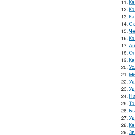
11.
Ка
12.
Ка
13.
Ка
14.
Ск
15.
Че
16.
Ка
17.
Ан
18.
От
19.
Ка
20.
Ус
21.
Ми
22.
Уд
23.
Уд
24.
Ни
25.
Та
26.
Бы
27.
Уд
28.
Ка
29.
Зв