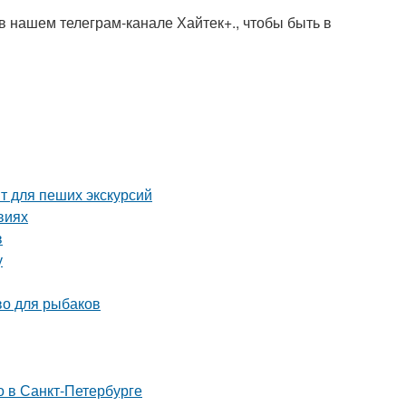
 нашем телеграм-канале Хайтек+., чтобы быть в
т для пеших экскурсий
виях
в
у
во для рыбаков
о в Санкт-Петербурге