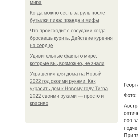
мира
Когда можно сесть за руль после
бутылки пива: правда и мифы
Что происходит с сосудами когда
бросаешь курить. Действие курения
на сердце
Удивительные факты о мире,
которые вы, возможно, не знали
Украшения для дома на Новый
2022 год своими руками. Как
Георг
украсить дом к Новому году Тигра
Фото:
2022 своими руками — просто и
красиво
Австр
оптич
000 р
подче
При т