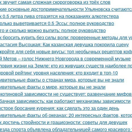
к звучит самая сложная скороговорка из трёх слов
кие основные достопримечательности Ульяновска считают
к 0.5 литра пива отразятся на показаниях алкотестера
олько выветривается 0.5 Эссы: полное руководство
го и сколько можно выпить: полное руководство
к бросить курить без силы воли: проверенные методы для у
астасия Высоцкая: Как казанская девушка покорила сцену
кройте для себя новые вкусы: топ необычных рецептов коф
й Метов – голос Нижнего Новгорода в современной музыке
ловия жизни на Земле: кто из живущих существ наиболее 
ровой рейтинг уровня населения: кто входит в топ-10
ивительные факты о странах мира, которые вы не знали
ивительные факты о мире, которые вы не знали
котиновой зависимости не существует: развенчание мифов
бачная зависимость: как работают механизмы зависимости
строе бросание курения: как сделать это за один день
ивительные факты об океанах: 20 интересных фактов, кото
к достичь стройности и грациозности: советы для девушек
езда спорта объявлена обладательницей самого красивого 