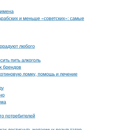
 имена
рабских и меньше «советских»: самые
порадуют любого
сить пить алкоголь
ых брендов
икотиновую ломку, помощь и лечение
ду
сно
ома
го потребителей
как достигнуть желаемых результатов