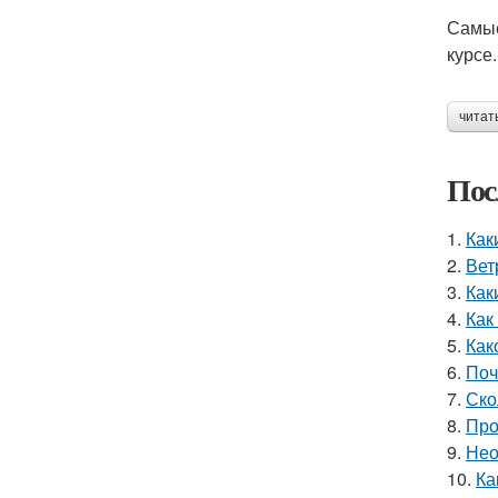
Самые
курсе.
читат
Пос
1.
Как
2.
Вет
3.
Как
4.
Как
5.
Как
6.
Поч
7.
Ско
8.
Про
9.
Нео
10.
Ка