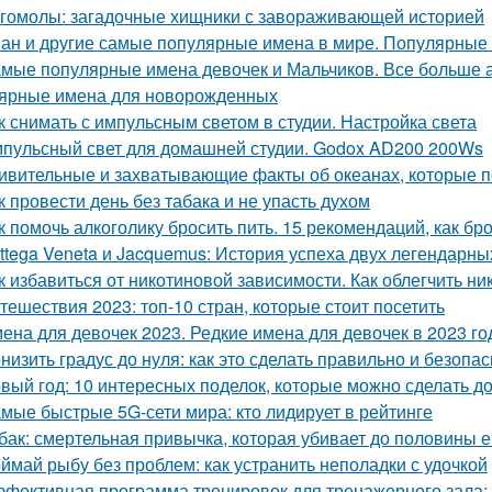
гомолы: загадочные хищники с завораживающей историей
ан и другие самые популярные имена в мире. Популярные
мые популярные имена девочек и Мальчиков. Все больше а
ярные имена для новорожденных
к снимать с импульсным светом в студии. Настройка света
пульсный свет для домашней студии. Godox AD200 200Ws
ивительные и захватывающие факты об океанах, которые 
к провести день без табака и не упасть духом
к помочь алкоголику бросить пить. 15 рекомендаций, как бро
ttega Veneta и Jacquemus: История успеха двух легендарн
к избавиться от никотиновой зависимости. Как облегчить н
тешествия 2023: топ-10 стран, которые стоит посетить
ена для девочек 2023. Редкие имена для девочек в 2023 го
низить градус до нуля: как это сделать правильно и безопа
вый год: 10 интересных поделок, которые можно сделать д
мые быстрые 5G-сети мира: кто лидирует в рейтинге
бак: смертельная привычка, которая убивает до половины е
ймай рыбу без проблем: как устранить неполадки с удочкой
фективная программа тренировок для тренажерного зала: 