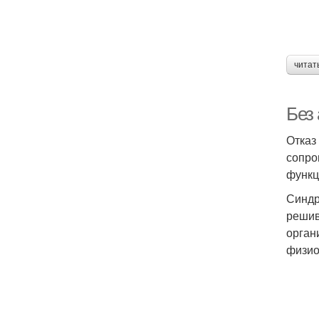
читат
Без 
Отказ
сопро
функц
Синдр
решив
орган
физио