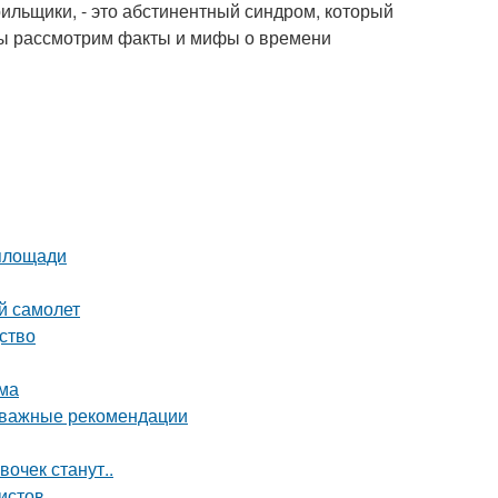
ильщики, - это абстинентный синдром, который
е мы рассмотрим факты и мифы о времени
 площади
й самолет
ство
зма
: важные рекомендации
очек станут..
истов