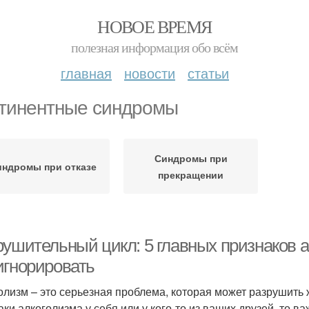
НОВОЕ ВРЕМЯ
полезная информация обо всём
главная
новости
статьи
тинентные синдромы
Синдромы при
ндромы при отказе
прекращении
рушительный цикл: 5 главных признаков а
игнорировать
олизм – это серьезная проблема, которая может разрушить ж
аки алкоголизма у себя или у кого-то из ваших друзей, то в