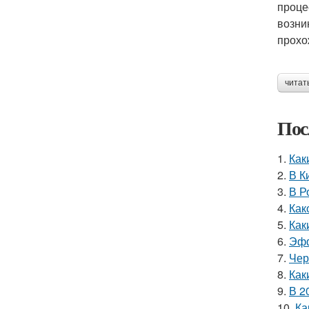
проце
возни
прохо
читат
Пос
1.
Как
2.
В К
3.
В Р
4.
Как
5.
Как
6.
Эфф
7.
Чер
8.
Как
9.
В 2
10.
Ка