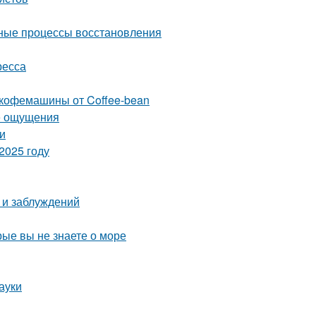
одные процессы восстановления
ресса
 кофемашины от Coffee-bean
ые ощущения
и
2025 году
 и заблуждений
рые вы не знаете о море
ауки