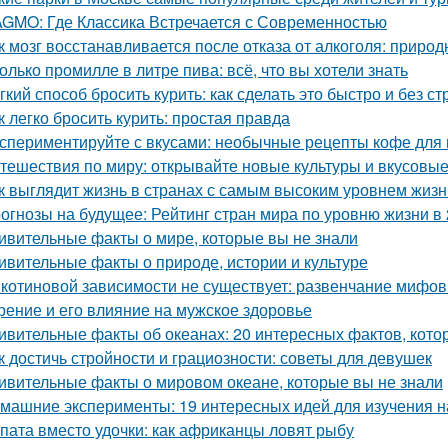
GMO: Где Классика Встречается с Современностью
к мозг восстанавливается после отказа от алкоголя: прир
олько промилле в литре пива: всё, что вы хотели знать
гкий способ бросить курить: как сделать это быстро и без ст
к легко бросить курить: простая правда
спериментируйте с вкусами: необычные рецепты кофе для
тешествия по миру: открывайте новые культуры и вкусов
к выглядит жизнь в странах с самым высоким уровнем жизн
огнозы на будущее: Рейтинг стран мира по уровню жизни в 
ивительные факты о мире, которые вы не знали
ивительные факты о природе, истории и культуре
котиновой зависимости не существует: развенчание мифов
рение и его влияние на мужское здоровье
ивительные факты об океанах: 20 интересных фактов, кото
к достичь стройности и грациозности: советы для девушек
ивительные факты о мировом океане, которые вы не знали
машние эксперименты: 19 интересных идей для изучения н
пата вместо удочки: как африканцы ловят рыбу