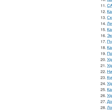
11.
CA
12.
Ка
13.
Ск
14.
Ле
15.
Ка
16.
Эк
17.
Пу
18.
Ка
19.
Пр
20.
Уд
21.
Уд
22.
Ни
23.
Ку
24.
Уд
25.
Ка
26.
Уд
27.
До
28.
Ло