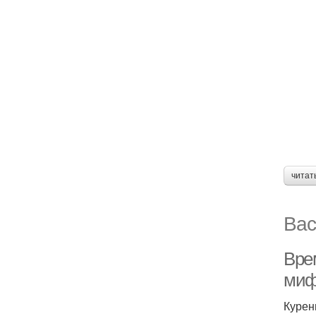
читат
Вас
Вре
ми
Курен