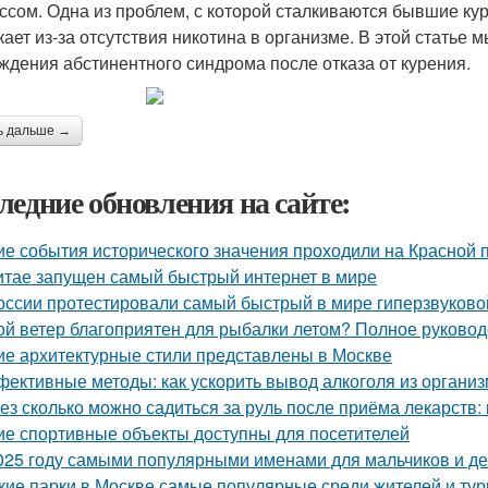
ссом. Одна из проблем, с которой сталкиваются бывшие кур
кает из-за отсутствия никотина в организме. В этой стать
ждения абстинентного синдрома после отказа от курения.
ь дальше →
ледние обновления на сайте:
ие события исторического значения проходили на Красной
итае запущен самый быстрый интернет в мире
оссии протестировали самый быстрый в мире гиперзвуково
ой ветер благоприятен для рыбалки летом? Полное руковод
ие архитектурные стили представлены в Москве
ективные методы: как ускорить вывод алкоголя из органи
ез сколько можно садиться за руль после приёма лекарств
ие спортивные объекты доступны для посетителей
025 году самыми популярными именами для мальчиков и дев
кие парки в Москве самые популярные среди жителей и тур