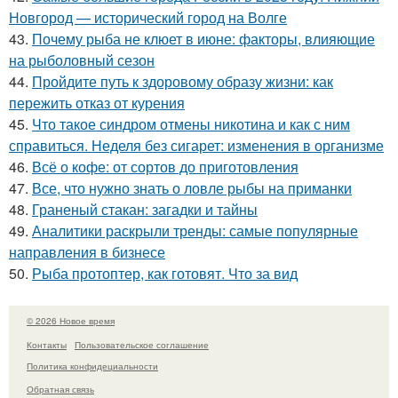
Новгород — исторический город на Волге
43.
Почему рыба не клюет в июне: факторы, влияющие
на рыболовный сезон
44.
Пройдите путь к здоровому образу жизни: как
пережить отказ от курения
45.
Что такое синдром отмены никотина и как с ним
справиться. Неделя без сигарет: изменения в организме
46.
Всё о кофе: от сортов до приготовления
47.
Все, что нужно знать о ловле рыбы на приманки
48.
Граненый стакан: загадки и тайны
49.
Аналитики раскрыли тренды: самые популярные
направления в бизнесе
50.
Рыба протоптер, как готовят. Что за вид
© 2026 Новое время
Контакты
Пользовательское соглашение
Политика конфидециальности
Обратная связь