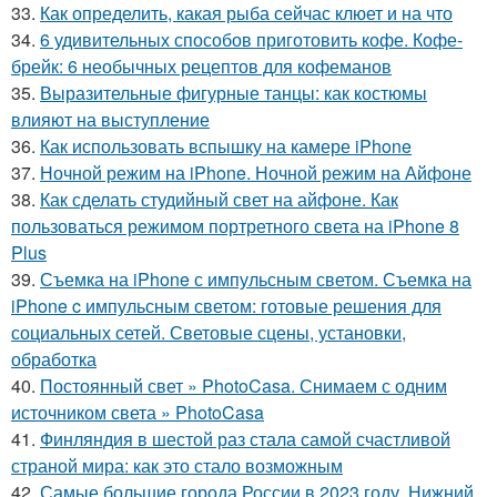
33.
Как определить, какая рыба сейчас клюет и на что
34.
6 удивительных способов приготовить кофе. Кофе-
брейк: 6 необычных рецептов для кофеманов
35.
Выразительные фигурные танцы: как костюмы
влияют на выступление
36.
Как использовать вспышку на камере iPhone
37.
Ночной режим на iPhone. Ночной режим на Айфоне
38.
Как сделать студийный свет на айфоне. Как
пользоваться режимом портретного света на iPhone 8
Plus
39.
Съемка на iPhone с импульсным светом. Съемка на
iPhone c импульсным светом: готовые решения для
социальных сетей. Световые сцены, установки,
обработка
40.
Постоянный свет » PhotoCasa. Снимаем с одним
источником света » PhotoCasa
41.
Финляндия в шестой раз стала самой счастливой
страной мира: как это стало возможным
42.
Самые большие города России в 2023 году. Нижний