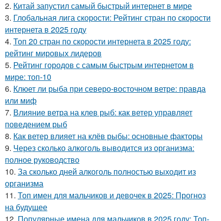
2.
Китай запустил самый быстрый интернет в мире
3.
Глобальная лига скорости: Рейтинг стран по скорости
интернета в 2025 году
4.
Топ 20 стран по скорости интернета в 2025 году:
рейтинг мировых лидеров
5.
Рейтинг городов с самым быстрым интернетом в
мире: топ-10
6.
Клюет ли рыба при северо-восточном ветре: правда
или миф
7.
Влияние ветра на клев рыб: как ветер управляет
поведением рыб
8.
Как ветер влияет на клёв рыбы: основные факторы
9.
Через сколько алкоголь выводится из организма:
полное руководство
10.
За сколько дней алкоголь полностью выходит из
организма
11.
Топ имен для мальчиков и девочек в 2025: Прогноз
на будущее
12.
Популярные имена для мальчиков в 2025 году: Топ-