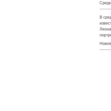
Средн
---------
В сре
извес
Леона
портр
Новое
---------