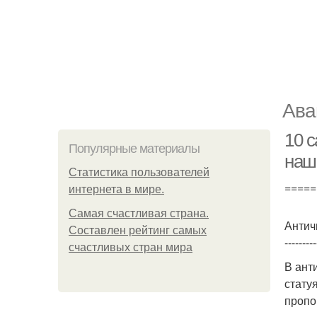
Ава
10 
Популярные материалы
наш
Статистика пользователей
=====
интернета в мире.
Самая счастливая страна.
Антич
Составлен рейтинг самых
---------
счастливых стран мира
В ант
стату
пропо