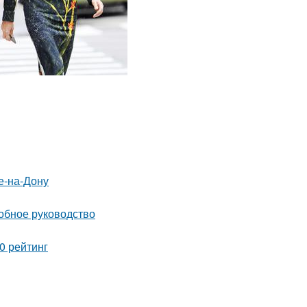
е-на-Дону
робное руководство
0 рейтинг