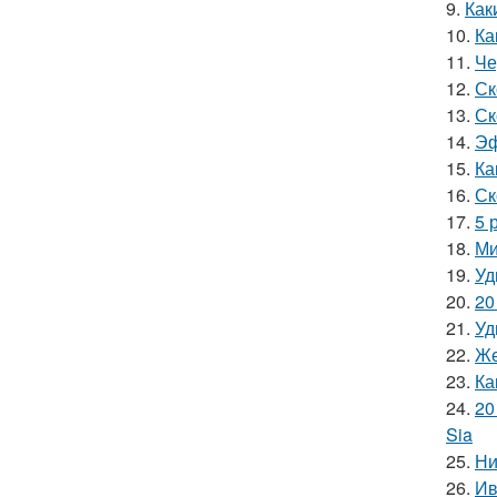
9.
Как
10.
Ка
11.
Че
12.
Ск
13.
Ск
14.
Эф
15.
Ка
16.
Ск
17.
5 
18.
Ми
19.
Уд
20.
20
21.
Уд
22.
Же
23.
Ка
24.
20
Sia
25.
Ни
26.
Ив