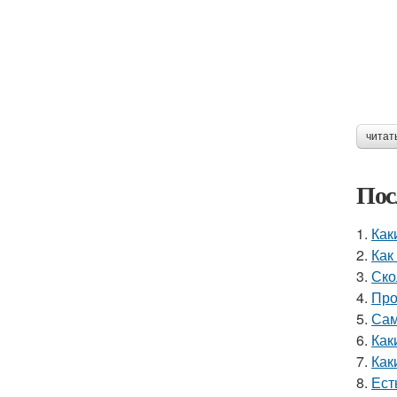
читат
Пос
1.
Как
2.
Как
3.
Ско
4.
Про
5.
Сам
6.
Как
7.
Как
8.
Ест