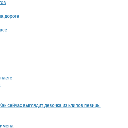
тов
на дороге
 все
знаете
е
 Как сейчас выглядит девочка из клипов певицы
 имена