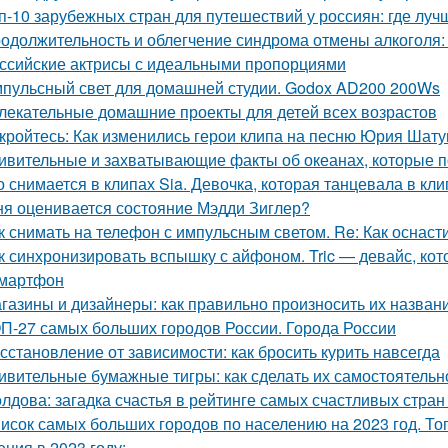
п-10 зарубежных стран для путешествий у россиян: где луч
одолжительность и облегчение синдрома отмены алкоголя: в
ссийские актрисы с идеальными пропорциями
пульсный свет для домашней студии. Godox AD200 200Ws
лекательные домашние проекты для детей всех возрастов
кройтесь: Как изменились герои клипа на песню Юрия Шат
ивительные и захватывающие факты об океанах, которые 
о снимается в клипах Sia. Девочка, которая танцевала в кли
ня оценивается состояние Мэдди Зиглер?
к снимать на телефон с импульсным светом. Re: Как оснаст
к синхронизировать вспышку с айфоном. Tric — девайс, к
мартфон
газины и дизайнеры: как правильно произносить их назван
П-27 самых больших городов России. Города России
сстановление от зависимости: как бросить курить навсегда
ивительные бумажные тигры: как сделать их самостоятельн
лдова: загадка счастья в рейтинге самых счастливых стран
исок самых больших городов по населению на 2023 год. То
ения в 2023 году: