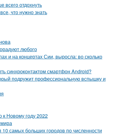
ше всего отдохнуть
се, что нужно знать
унова
порадуют любого
пах и на концертах Сии, выросла: во сколько
ить синхроконтактом смартфон Android?
оторый подружит профессиональную вспышку и
ия
о к Новому году 2022
 мира
п 10 самых больших городов по численности