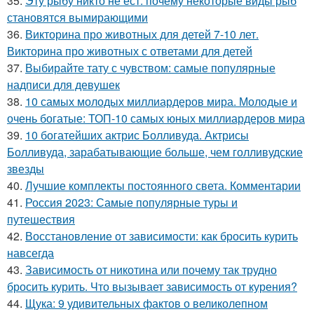
35.
Эту рыбу никто не ест: почему некоторые виды рыб
становятся вымирающими
36.
Викторина про животных для детей 7-10 лет.
Викторина про животных с ответами для детей
37.
Выбирайте тату с чувством: самые популярные
надписи для девушек
38.
10 самых молодых миллиардеров мира. Молодые и
очень богатые: ТОП-10 самых юных миллиардеров мира
39.
10 богатейших актрис Болливуда. Актрисы
Болливуда, зарабатывающие больше, чем голливудские
звезды
40.
Лучшие комплекты постоянного света. Комментарии
41.
Россия 2023: Самые популярные туры и
путешествия
42.
Восстановление от зависимости: как бросить курить
навсегда
43.
Зависимость от никотина или почему так трудно
бросить курить. Что вызывает зависимость от курения?
44.
Щука: 9 удивительных фактов о великолепном