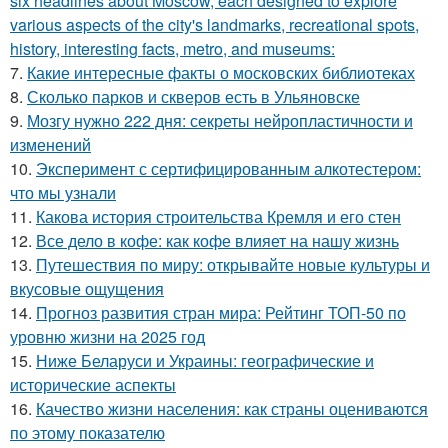
six headlines about Moscow, each designed to explore
various aspects of the city's landmarks, recreational spots,
history, interesting facts, metro, and museums:
7.
Какие интересные факты о московских библиотеках
8.
Сколько парков и скверов есть в Ульяновске
9.
Мозгу нужно 222 дня: секреты нейропластичности и
изменений
10.
Эксперимент с сертифицированным алкотестером:
что мы узнали
11.
Какова история строительства Кремля и его стен
12.
Все дело в кофе: как кофе влияет на нашу жизнь
13.
Путешествия по миру: открывайте новые культуры и
вкусовые ощущения
14.
Прогноз развития стран мира: Рейтинг ТОП-50 по
уровню жизни на 2025 год
15.
Ниже Беларуси и Украины: географические и
исторические аспекты
16.
Качество жизни населения: как страны оцениваются
по этому показателю