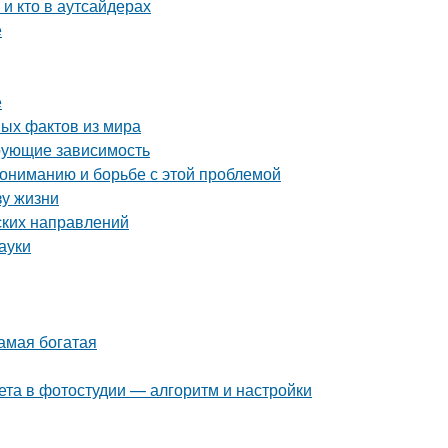
 и кто в аутсайдерах
е
е
ных фактов из мира
рующие зависимость
пониманию и борьбе с этой проблемой
зу жизни
еских направлений
ауки
самая богатая
ета в фотостудии — алгоритм и настройки