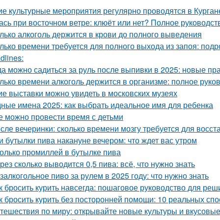
ие культурные мероприятия регулярно проводятся в Курган
ась при восточном ветре: клюёт или нет? Полное руководст
лько алкоголь держится в крови до полного выведения
лько времени требуется для полного выхода из запоя: под
dlines:
да можно садиться за руль после выпивки в 2025: новые пр
лько времени алкоголь держится в организме: полное руко
ие выставки можно увидеть в московских музеях
ные имена 2025: как выбрать идеальное имя для ребенка
е можно провести время с детьми
сле вечеринки: сколько времени мозгу требуется для восст
и бутылки пива накануне вечером: что ждет вас утром
олько промиллей в бутылке пива
рез сколько выводится 0,5 пива: всё, что нужно знать
залкогольное пиво за рулем в 2025 году: что нужно знать
к бросить курить навсегда: пошаговое руководство для ре
к бросить курить без посторонней помощи: 10 реальных сп
тешествия по миру: открывайте новые культуры и вкусов