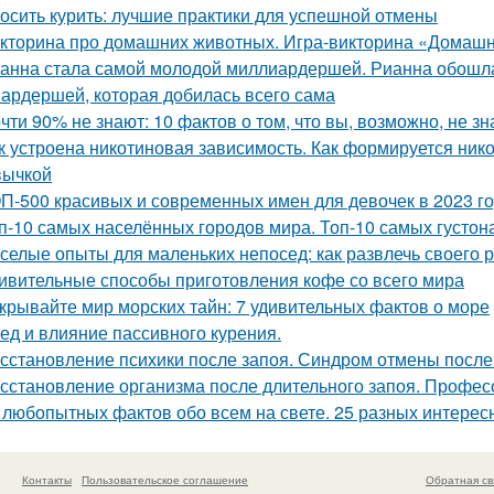
осить курить: лучшие практики для успешной отмены
кторина про домашних животных. Игра-викторина «Домашн
анна стала самой молодой миллиардершей. Рианна обошла
ардершей, которая добилась всего сама
чти 90% не знают: 10 фактов о том, что вы, возможно, не зн
к устроена никотиновая зависимость. Как формируется ник
вычкой
П-500 красивых и современных имен для девочек в 2023 го
п-10 самых населённых городов мира. Топ-10 самых густон
селые опыты для маленьких непосед: как развлечь своего 
ивительные способы приготовления кофе со всего мира
крывайте мир морских тайн: 7 удивительных фактов о море
ед и влияние пассивного курения.
сстановление психики после запоя. Синдром отмены после
сстановление организма после длительного запоя. Профес
 любопытных фактов обо всем на свете. 25 разных интерес
Контакты
Пользовательское соглашение
Обратная св