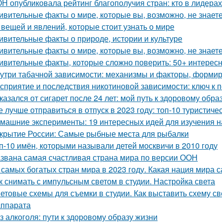
Н опубликовала рейтинг благополучия стран: кто в лидерах
ивительные факты о мире, которые вы, возможно, не знает
 вещей и явлений, которые стоит узнать о мире
ивительные факты о природе, истории и культуре
ивительные факты о мире, которые вы, возможно, не знает
ивительные факты, которые сложно поверить: 50+ интерес
утри табачной зависимости: механизмы и факторы, форми
сприятие и последствия никотиновой зависимости: ключ к 
казался от сигарет после 24 лет: мой путь к здоровому обра
е лучше отправиться в отпуск в 2023 году: топ-10 туристич
машние эксперименты: 19 интересных идей для изучения н
крытие России: Самые рыбные места для рыбалки
п-10 имён, которыми называли детей москвичи в 2010 году
звана самая счастливая страна мира по версии ООН
 самых богатых стран мира в 2023 году. Какая нация мира 
к снимать с импульсным светом в студии. Настройка света
етовые схемы для съемки в студии. Как выставить схему св
ппарата
з алкоголя: пути к здоровому образу жизни