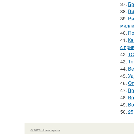
37.
Бр
38.
Ви
39.
Ри
милли
40.
По
41.
Ка
с при
42.
ТО
43.
То
44.
Ве
45.
Уд
46.
От
47.
Вр
48.
Во
49.
Во
50.
25
© 2026 Новое время