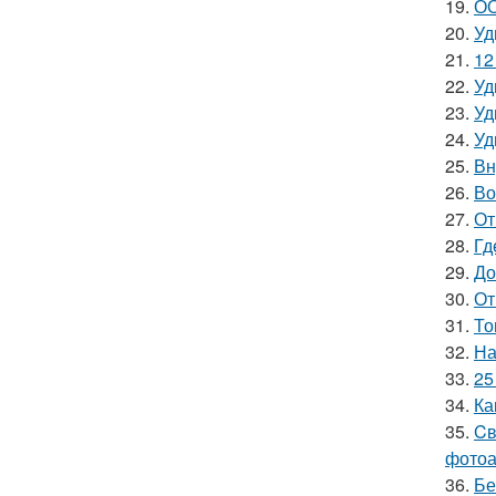
19.
ОО
20.
Уд
21.
12
22.
Уд
23.
Уд
24.
Уд
25.
Вн
26.
Во
27.
От
28.
Гд
29.
До
30.
От
31.
То
32.
На
33.
25
34.
Ка
35.
Cв
фотоа
36.
Бе