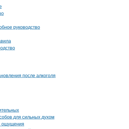
е
во
робное руководство
авила
водство
ановления после алкоголя
шительных
особов для сильных духом
ые ощущения