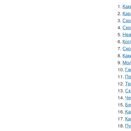
1.
Как
2.
Кар
3.
Ско
4.
Ско
5.
Hea
6.
Ког
7.
Ско
8.
Как
9.
Мод
10.
Гд
11.
По
12.
Тр
13.
Ск
14.
Че
15.
Бе
16.
Ка
17.
Ка
18.
Пу