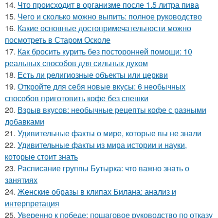
14.
Что происходит в организме после 1.5 литра пива
15.
Чего и сколько можно выпить: полное руководство
16.
Какие основные достопримечательности можно
посмотреть в Старом Осколе
17.
Как бросить курить без посторонней помощи: 10
реальных способов для сильных духом
18.
Есть ли религиозные объекты или церкви
19.
Откройте для себя новые вкусы: 6 необычных
способов приготовить кофе без спешки
20.
Взрыв вкусов: необычные рецепты кофе с разными
добавками
21.
Удивительные факты о мире, которые вы не знали
22.
Удивительные факты из мира истории и науки,
которые стоит знать
23.
Расписание группы Бутырка: что важно знать о
занятиях
24.
Женские образы в клипах Билана: анализ и
интерпретация
25.
Уверенно к победе: пошаговое руководство по отказу