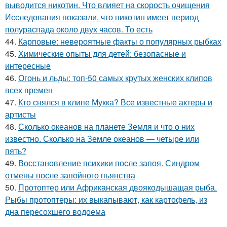
выводится никотин. Что влияет на скорость очищения
Исследования показали, что никотин имеет период
полураспада около двух часов. То есть
44.
Карповые: невероятные факты о популярных рыбках
45.
Химические опыты для детей: безопасные и
интересные
46.
Огонь и льды: топ-50 самых крутых женских клипов
всех времен
47.
Кто снялся в клипе Мукка? Все известные актеры и
артисты
48.
Сколько океанов на планете Земля и что о них
известно. Сколько на Земле океанов — четыре или
пять?
49.
Восстановление психики после запоя. Синдром
отмены после запойного пьянства
50.
Протоптер или Африканская двоякодышащая рыба.
Рыбы протоптеры: их выкапывают, как картофель, из
дна пересохшего водоема