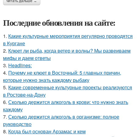
читать дальше →
Последние обновления на сайте:
1.
Какие культурные мероприятия регулярно проводятся
в Кургане
2.
Клюет ли рыба, когда ветер и волны? Мы развеиваем
мифы и даем ответы
3.
Headlines:
4.
Почему не клюет в Восточный: 5 главных причин,
которые нужно знать каждому рыбаку
5.
Какие современные культурные проекты реализуются
в Ростове-на-Дону
6.
Сколько держится алкоголь в крови: что нужно знать
каждому
7.
Сколько держится алкоголь в организме: полное
руководство
8.
Когда был основан Арзамас и кем