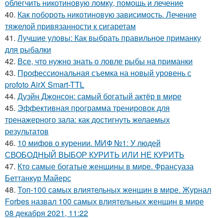
облегчить никотиновую ломку, помощь и лечение
40.
Как побороть никотиновую зависимость. Лечение
тяжелой привязанности к сигаретам
41.
Лучшие уловы: Как выбрать правильное приманку
для рыбалки
42.
Все, что нужно знать о ловле рыбы на приманки
43.
Профессиональная съемка на новый уровень с
profoto AirX Smart-TTL
44.
Дуэйн Джонсон: самый богатый актёр в мире
45.
Эффективная программа тренировок для
тренажерного зала: как достигнуть желаемых
результатов
46.
10 мифов о курении. МИФ №1: У людей
СВОБОДНЫЙ ВЫБОР КУРИТЬ ИЛИ НЕ КУРИТЬ
47.
Кто самые богатые женщины в мире. Франсуаза
Беттанкур Майерс
48.
Топ-100 самых влиятельных женщин в мире. Журнал
Forbes назвал 100 самых влиятельных женщин в мире
08 декабря 2021, 11:22