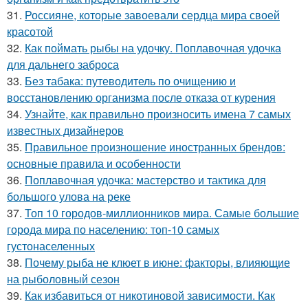
31.
Россияне, которые завоевали сердца мира своей
красотой
32.
Как поймать рыбы на удочку. Поплавочная удочка
для дальнего заброса
33.
Без табака: путеводитель по очищению и
восстановлению организма после отказа от курения
34.
Узнайте, как правильно произносить имена 7 самых
известных дизайнеров
35.
Правильное произношение иностранных брендов:
основные правила и особенности
36.
Поплавочная удочка: мастерство и тактика для
большого улова на реке
37.
Топ 10 городов-миллионников мира. Самые большие
города мира по населению: топ-10 самых
густонаселенных
38.
Почему рыба не клюет в июне: факторы, влияющие
на рыболовный сезон
39.
Как избавиться от никотиновой зависимости. Как