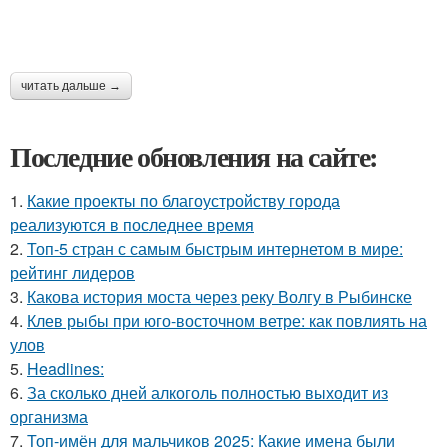
читать дальше →
Последние обновления на сайте:
1.
Какие проекты по благоустройству города
реализуются в последнее время
2.
Топ-5 стран с самым быстрым интернетом в мире:
рейтинг лидеров
3.
Какова история моста через реку Волгу в Рыбинске
4.
Клев рыбы при юго-восточном ветре: как повлиять на
улов
5.
Headlines:
6.
За сколько дней алкоголь полностью выходит из
организма
7.
Топ-имён для мальчиков 2025: Какие имена были