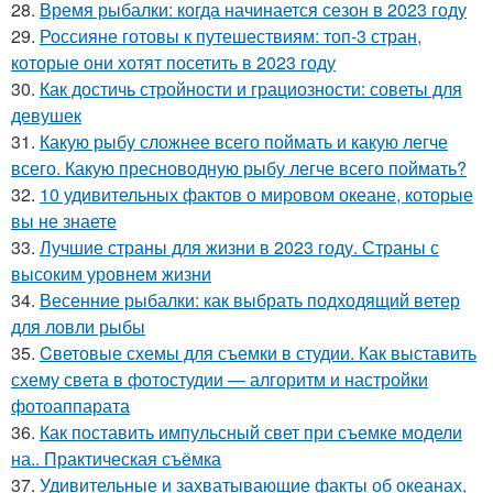
28.
Время рыбалки: когда начинается сезон в 2023 году
29.
Россияне готовы к путешествиям: топ-3 стран,
которые они хотят посетить в 2023 году
30.
Как достичь стройности и грациозности: советы для
девушек
31.
Какую рыбу сложнее всего поймать и какую легче
всего. Какую пресноводную рыбу легче всего поймать?
32.
10 удивительных фактов о мировом океане, которые
вы не знаете
33.
Лучшие страны для жизни в 2023 году. Страны с
высоким уровнем жизни
34.
Весенние рыбалки: как выбрать подходящий ветер
для ловли рыбы
35.
Cветовые схемы для съемки в студии. Как выставить
схему света в фотостудии — алгоритм и настройки
фотоаппарата
36.
Как поставить импульсный свет при съемке модели
на.. Практическая съёмка
37.
Удивительные и захватывающие факты об океанах,