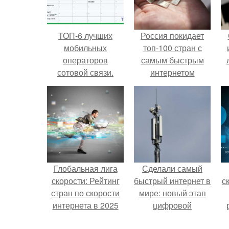
ТОП-6 лучших
Россия покидает
мобильных
топ-100 стран с
операторов
самым быстрым
сотовой связи.
интернетом
Рейтинг сотовых
операторов России
в 2022 году
Глобальная лига
Сделали самый
скорости: Рейтинг
быстрый интернет в
с
стран по скорости
мире: новый этап
интернета в 2025
цифровой
году
революции