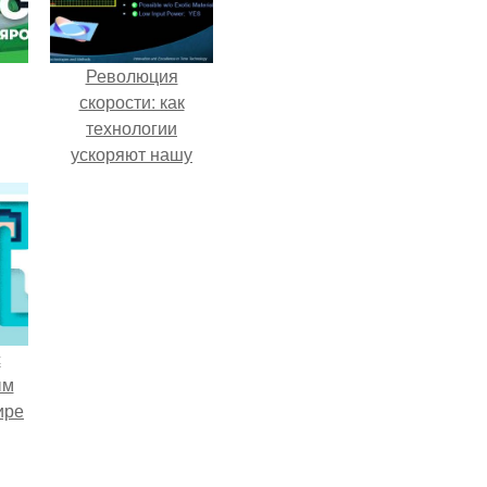
Революция
скорости: как
технологии
ускоряют нашу
жизнь в 15 тысяч
раз
с
ым
ире