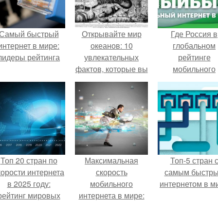
Самый быстрый
Открывайте мир
Где Россия в
интернет в мире:
океанов: 10
глобальном
лидеры рейтинга
увлекательных
рейтинге
фактов, которые вы
мобильного
не знаете
интернета
Топ 20 стран по
Максимальная
Топ-5 стран 
корости интернета
скорость
самым быстр
в 2025 году:
мобильного
интернетом в м
рейтинг мировых
интернета в мире:
лидеров
какие рекорды