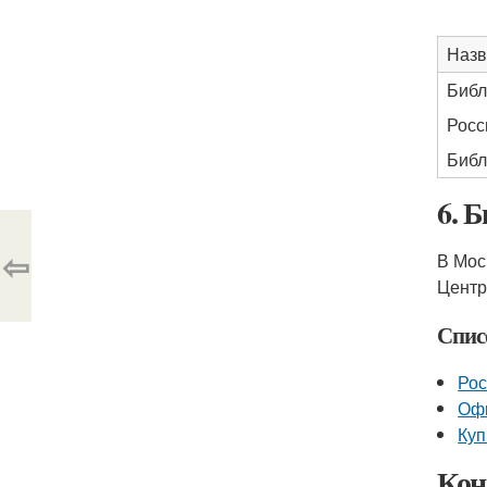
Назв
Библ
Росс
Библ
6. 
⇦
В Мос
Центр
Спис
Рос
Оф
Куп
Кон