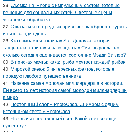
36.
Съемка на iPhone c импульсным светом: готовые
решения для социальных сетей. Световые сцены,
установки, обработка
37.
Отказаться от вредных привычек: как бросить курить
и пить за один день
38.
Кто снимается в клипах Sia. Девочка, которая
танцевала в клипах и на концертах Сии, выросла: во
сколько сегодня оценивается состояние Мэдди Зиглер?
39.
В поисках мечты: какая рыба мечтает каждый рыбак
40.
Мировой океан: 5 интересных фактов, которые
порадуют любого путешественника
41.
Названа самая молодая миллиардерша в истории.
Ей всего 19 лет: история самой молодой миллиардерши
в мире
42.
Постоянный свет » PhotoCasa. Снимаем с одним
источником света » PhotoCasa
43.
Что значит постоянный свет. Какой свет вообще
существует