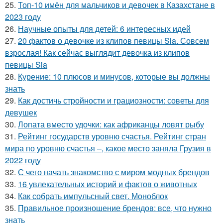
25.
Топ-10 имён для мальчиков и девочек в Казахстане в
2023 году
26.
Научные опыты для детей: 6 интересных идей
27.
20 фактов о девочке из клипов певицы Sia. Совсем
взрослая! Как сейчас выглядит девочка из клипов
певицы Sia
28.
Курение: 10 плюсов и минусов, которые вы должны
знать
29.
Как достичь стройности и грациозности: советы для
девушек
30.
Лопата вместо удочки: как африканцы ловят рыбу
31.
Рейтинг государств уровню счастья. Рейтинг стран
мира по уровню счастья –, какое место заняла Грузия в
2022 году
32.
С чего начать знакомство с миром модных брендов
33.
16 увлекательных историй и фактов о животных
34.
Как собрать импульсный свет. Моноблок
35.
Правильное произношение брендов: все, что нужно
знать