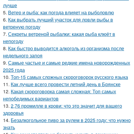
лучше
5.
Ветер и рыба: как погода влияет на рыболовлю
6.
Как выбрать лучший участок для ловли рыбы в
ветреную погоду
7.
Секреты ветреной рыбалки: какая рыба клюёт в
непогоду
8.
Как быстро выводится алкоголь из организма после
недельного запоя
9.
Самые частые и самые редкие имена новорожденных
2025 года
10.
Топ-15 самых сложных скороговорок русского языка
11.
Как лучше всего провести летний день в Брянске
12.
Какая скороговорка самая сложная: Топ самых
непобедимых вариантов
13.
2,76 промилле в крови: что это значит для вашего
здоровья
14.
Безалкогольное пиво за рулем в 2025 году: что нужно
знать