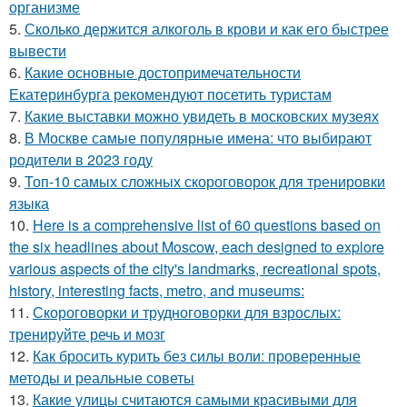
организме
5.
Сколько держится алкоголь в крови и как его быстрее
вывести
6.
Какие основные достопримечательности
Екатеринбурга рекомендуют посетить туристам
7.
Какие выставки можно увидеть в московских музеях
8.
В Москве самые популярные имена: что выбирают
родители в 2023 году
9.
Топ-10 самых сложных скороговорок для тренировки
языка
10.
Here is a comprehensive list of 60 questions based on
the six headlines about Moscow, each designed to explore
various aspects of the city's landmarks, recreational spots,
history, interesting facts, metro, and museums:
11.
Скороговорки и трудноговорки для взрослых:
тренируйте речь и мозг
12.
Как бросить курить без силы воли: проверенные
методы и реальные советы
13.
Какие улицы считаются самыми красивыми для