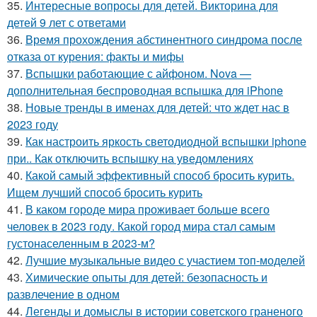
35.
Интересные вопросы для детей. Викторина для
детей 9 лет с ответами
36.
Время прохождения абстинентного синдрома после
отказа от курения: факты и мифы
37.
Вспышки работающие с айфоном. Nova —
дополнительная беспроводная вспышка для iPhone
38.
Новые тренды в именах для детей: что ждет нас в
2023 году
39.
Как настроить яркость светодиодной вспышки iphone
при.. Как отключить вспышку на уведомлениях
40.
Какой самый эффективный способ бросить курить.
Ищем лучший способ бросить курить
41.
В каком городе мира проживает больше всего
человек в 2023 году. Какой город мира стал самым
густонаселенным в 2023-м?
42.
Лучшие музыкальные видео с участием топ-моделей
43.
Химические опыты для детей: безопасность и
развлечение в одном
44.
Легенды и домыслы в истории советского граненого