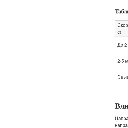
Табл
Скор
с)
До 2
2-5 м
Свыш
Вли
Напра
напра