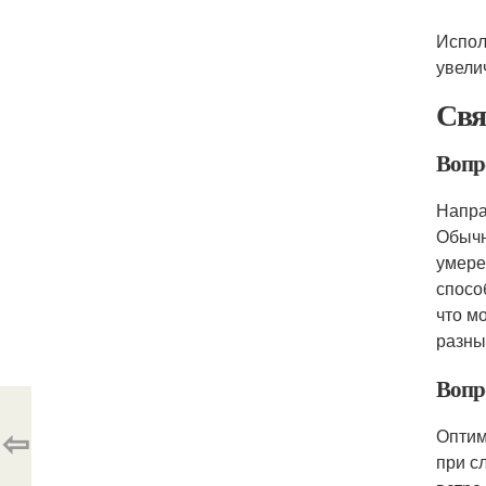
Испол
увели
Свя
Вопр
Напра
Обычн
умере
спосо
что м
разны
Вопр
⇦
Оптим
при с