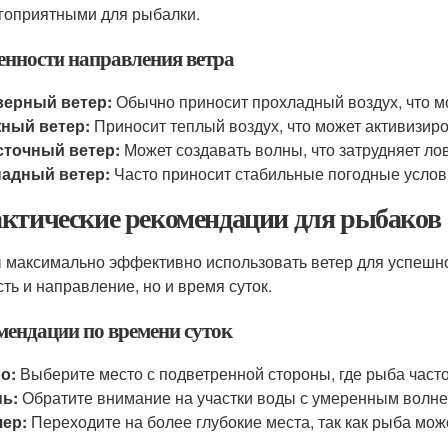
гоприятными для рыбалки.
енности направления ветра
верный ветер:
Обычно приносит прохладный воздух, что м
ный ветер:
Приносит теплый воздух, что может активизиро
сточный ветер:
Может создавать волны, что затрудняет ло
падный ветер:
Часто приносит стабильные погодные услови
ктические рекомендации для рыбаков
 максимально эффективно использовать ветер для успешно
сть и направление, но и время суток.
мендации по времени суток
о:
Выберите место с подветренной стороны, где рыба часто
нь:
Обратите внимание на участки воды с умеренным волн
чер:
Переходите на более глубокие места, так как рыба може