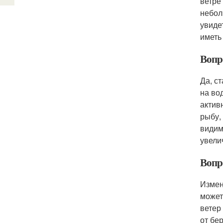
ветре
небол
увиде
иметь
Вопро
Да, с
на во
актив
рыбу,
видим
увели
Вопр
Измен
может
ветер
от бе