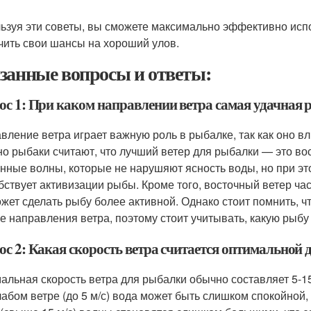
ьзуя эти советы, вы сможете максимально эффективно исп
чить свои шансы на хороший улов.
занные вопросы и ответы:
ос 1: При каком направлении ветра самая удачная
вление ветра играет важную роль в рыбалке, так как оно в
о рыбаки считают, что лучший ветер для рыбалки — это вос
нные волны, которые не нарушяют ясность воды, но при э
бствует активизации рыбы. Кроме того, восточный ветер ча
ожет сделать рыбу более активной. Однако стоит помнить, 
е направления ветра, поэтому стоит учитывать, какую рыбу
ос 2: Какая скорость ветра считается оптимальной
альная скорость ветра для рыбалки обычно составляет 5-15
лабом ветре (до 5 м/с) вода может быть слишком спокойной,