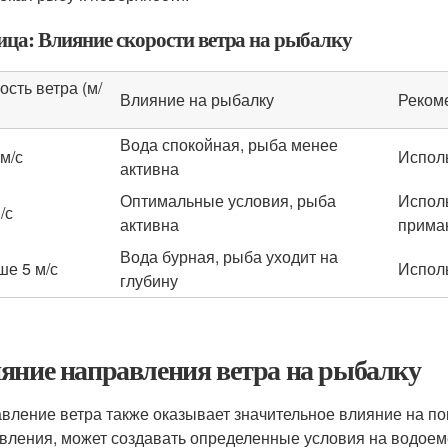
ица: Влияние скорости ветра на рыбалку
ость ветра (м/
Влияние на рыбалку
Реком
Вода спокойная, рыба менее
 м/с
Исполь
активна
Оптимальные условия, рыба
Исполь
/с
активна
прима
Вода бурная, рыба уходит на
е 5 м/с
Исполь
глубину
яние направления ветра на рыбалку
вление ветра также оказывает значительное влияние на п
вления, может создавать определенные условия на водоем