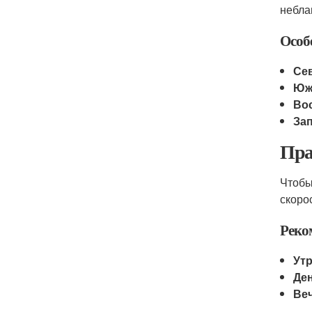
небла
Особ
Се
Юж
Во
За
Пра
Чтобы
скоро
Реко
Утр
Де
Ве