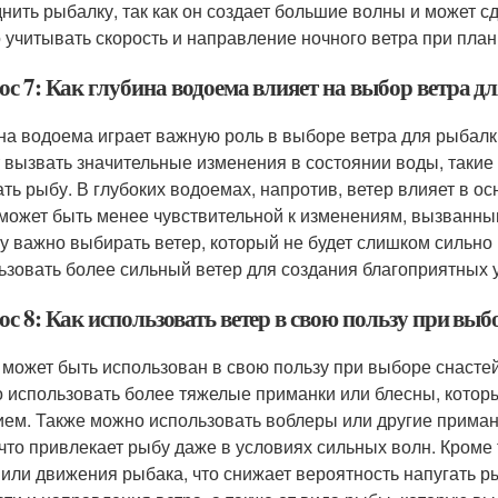
днить рыбалку, так как он создает большие волны и может с
 учитывать скорость и направление ночного ветра при пла
ос 7: Как глубина водоема влияет на выбор ветра д
на водоема играет важную роль в выборе ветра для рыбал
 вызвать значительные изменения в состоянии воды, такие
ать рыбу. В глубоких водоемах, напротив, ветер влияет в о
может быть менее чувствительной к изменениям, вызванны
у важно выбирать ветер, который не будет слишком сильно 
ьзовать более сильный ветер для создания благоприятных 
с 8: Как использовать ветер в свою пользу при выб
 может быть использован в свою пользу при выборе снасте
 использовать более тяжелые приманки или блесны, которы
ием. Также можно использовать воблеры или другие приман
 что привлекает рыбу даже в условиях сильных волн. Кроме
 или движения рыбака, что снижает вероятность напугать р