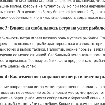
 (свыше 15 м/с) волны становятся слишком большими, что з
ьшие волны, которые не пугают рыбу, но при этом нарушаю
ть снасти. Это делает рыбалку более эффективной. Однако 
 свои особенности, и оптимальная скорость ветра может ва
с 3: Влияет ли стабильность ветра на успех рыбал
табильность ветра играет важную роль в успехе рыбалки. С
доеме, что позволяет рыбе адаптироваться и занимать при
ных точек и выбор тактики. Напротив, резкие порывы ветра
 сделав ее менее активной. Стабильный ветер также помога
ости приманки. Поэтому рыбаки часто предпочитают рыбачи
чить шансы на успех.
ос 4: Как изменение направления ветра влияет на 
ение направления ветра может существенно повлиять на ры
 вызвать перемещение рыбы в новые места, что требует от
 дует на берег, рыба может собираться у береговой линии, 
рега, рыба может уйти на глубину. Кроме того, изменение н