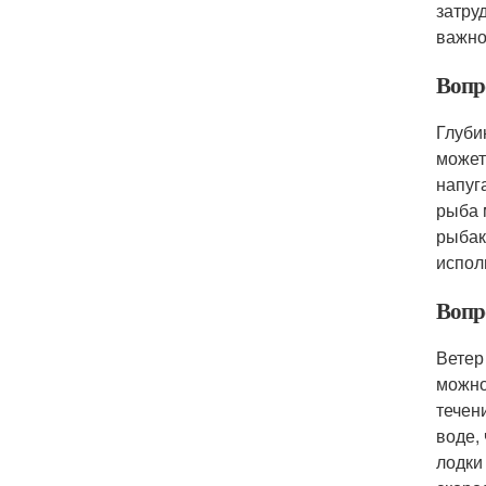
затру
важно
Вопр
Глуби
может
напуг
рыба 
рыбак
испол
Вопро
Ветер
можно
течен
воде,
лодки