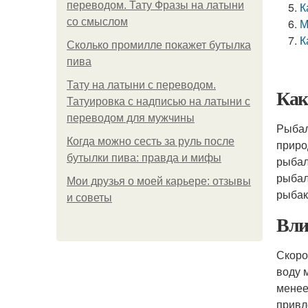
переводом. Тату Фразы на латыни
К
со смыслом
М
К
Сколько промилле покажет бутылка
пива
Тату на латыни с переводом.
Как
Татуировка с надписью на латыни с
переводом для мужчины
Рыбал
Когда можно сесть за руль после
приро
бутылки пива: правда и мифы
рыбал
рыбал
Мои друзья о моей карьере: отзывы
рыбак
и советы
Вли
Скоро
воду 
менее
привл