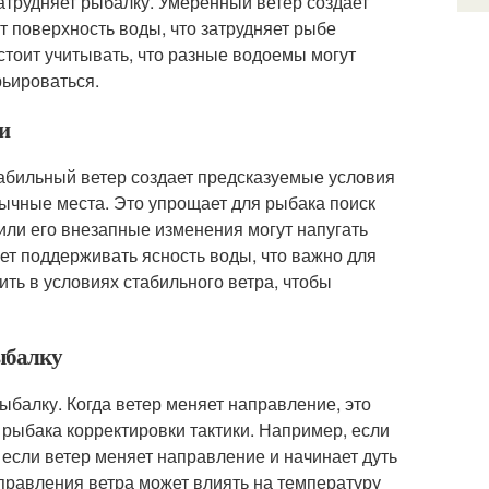
атрудняет рыбалку. Умеренный ветер создает
т поверхность воды, что затрудняет рыбе
стоит учитывать, что разные водоемы могут
рьироваться.
ки
табильный ветер создает предсказуемые условия
вычные места. Это упрощает для рыбака поиск
 или его внезапные изменения могут напугать
ет поддерживать ясность воды, что важно для
ть в условиях стабильного ветра, чтобы
рыбалку
балку. Когда ветер меняет направление, это
 рыбака корректировки тактики. Например, если
а если ветер меняет направление и начинает дуть
аправления ветра может влиять на температуру