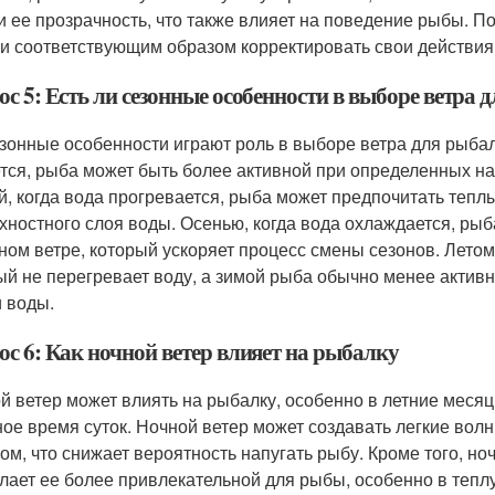
и ее прозрачность, что также влияет на поведение рыбы. 
 и соответствующим образом корректировать свои действия
с 5: Есть ли сезонные особенности в выборе ветра 
езонные особенности играют роль в выборе ветра для рыбал
тся, рыба может быть более активной при определенных на
й, когда вода прогревается, рыба может предпочитать тепл
хностного слоя воды. Осенью, когда вода охлаждается, ры
ном ветре, который ускоряет процесс смены сезонов. Лето
ый не перегревает воду, а зимой рыба обычно менее активн
и воды.
ос 6: Как ночной ветер влияет на рыбалку
й ветер может влиять на рыбалку, особенно в летние месяц
ное время суток. Ночной ветер может создавать легкие вол
ом, что снижает вероятность напугать рыбу. Кроме того, но
елает ее более привлекательной для рыбы, особенно в тепл