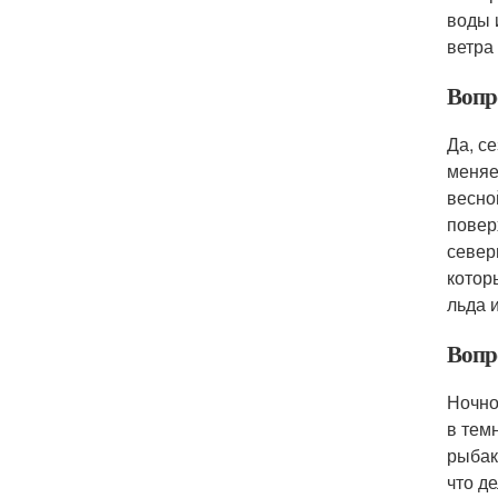
воды 
ветра
Вопро
Да, с
меняе
весно
повер
север
котор
льда 
Вопр
Ночно
в тем
рыбак
что д